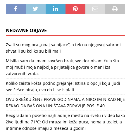
NEDAVNE OBJAVE
Zvali su mog oca „onaj sa pijace“, a tek na njegovoj sahrani
shvatili su koliko su bili mali
Mislila sam da imam savršen brak, sve dok nisam čula šta
moj muž i moja najbolja prijateljica govore o meni iza
zatvorenih vrata.
Koliko zaista košta podno grejanje: Istina o opciji koju ljudi
sve češće biraju, evo da li se isplati
OVU GREŠKU ŽENE PRAVE GODINAMA, A NIKO IM NIKAD NIJE
REKAO DA BAŠ ONA UNIŠTAVA ZDRAVLJE POSLE 40
Beograđanin posetio najhladnije mesto na svetu i video kako
žive ljudi na 71°C: Od mraza im koža puca, nemaju toalet, a
intimne odnose imaju 2 meseca u godini