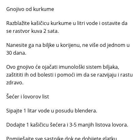
Gnojivo od kurkume
Razblažite kašičicu kurkume u litri vode i ostavite da
se rastvor kuva 2 sata.
Nanesite ga na biljke u korijenu, ne više od jednom u
30 dana.
Ovo gnojivo će ojačati imunološki sistem biljaka,
zaštititi ih od bolesti i pomoći im da se razvijaju i rastu
zdravo.
Šećer i lovorov list
Sipajte 1 litar vode u posudu blendera.
Dodajte 1 kašičicu šećera i 3-5 manjih listova lovora.
Pomiješajte sve sastojke dok ne dobijete glatku