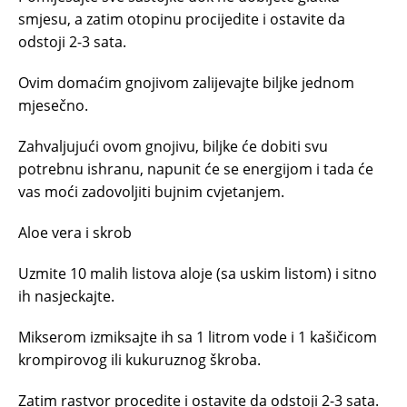
smjesu, a zatim otopinu procijedite i ostavite da
odstoji 2-3 sata.
Ovim domaćim gnojivom zalijevajte biljke jednom
mjesečno.
Zahvaljujući ovom gnojivu, biljke će dobiti svu
potrebnu ishranu, napunit će se energijom i tada će
vas moći zadovoljiti bujnim cvjetanjem.
Aloe vera i skrob
Uzmite 10 malih listova aloje (sa uskim listom) i sitno
ih nasjeckajte.
Mikserom izmiksajte ih sa 1 litrom vode i 1 kašičicom
krompirovog ili kukuruznog škroba.
Zatim rastvor procedite i ostavite da odstoji 2-3 sata.