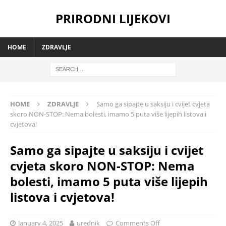
PRIRODNI LIJEKOVI
HOME
ZDRAVLJE
HOME
ZDRAVLJE
Samo ga sipajte u saksiju i cvijet cvjeta
skoro NON-STOP: Nema bolesti, imamo 5 puta više lijepih listova i
cvjetova!
Samo ga sipajte u saksiju i cvijet
cvjeta skoro NON-STOP: Nema
bolesti, imamo 5 puta više lijepih
listova i cvjetova!
January 4, 2025
urednik
Comments Off