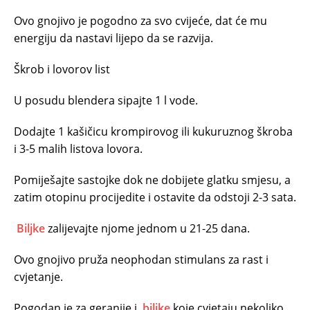
Ovo gnojivo je pogodno za svo cvijeće, dat će mu
energiju da nastavi lijepo da se razvija.
Škrob i lovorov list
U posudu blendera sipajte 1 l vode.
Dodajte 1 kašičicu krompirovog ili kukuruznog škroba
i 3-5 malih listova lovora.
Pomiješajte sastojke dok ne dobijete glatku smjesu, a
zatim otopinu procijedite i ostavite da odstoji 2-3 sata.
Biljke
zalijevajte njome jednom u 21-25 dana.
Ovo gnojivo pruža neophodan stimulans za rast i
cvjetanje.
Pogodan je za geranije i
biljke
koje cvjetaju nekoliko