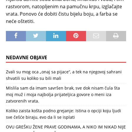
rastvorom, natopljenim na pamučnu krpu, izglačajte
vrata. Ponovo će dobiti čistu bijelu boju, a farba se
neće oštetiti.
NEDAVNE OBJAVE
Zvali su mog oca „onaj sa pijace“, a tek na njegovoj sahrani
shvatili su koliko su bili mali
Mislila sam da imam savršen brak, sve dok nisam čula šta
moj muž i moja najbolja prijateljica govore o meni iza
zatvorenih vrata.
Koliko zaista košta podno grejanje: Istina o opciji koju ljudi
sve češće biraju, evo da li se isplati
OVU GREŠKU ŽENE PRAVE GODINAMA, A NIKO IM NIKAD NIJE