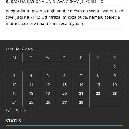
REKAO DA BAŠ ONA UNIŠTAVA ZDRAVLJE POSLE 40
Beograđanin posetio najhladnije mesto na svetu i video kako
žive ljudi na 71°C: Od mraza im koža puca, nemaju toalet, a
intimne odnose imaju 2 meseca u godini
FEBRUARY 2025
M
T
W
T
F
S
S
1
2
3
4
5
6
7
8
9
10
11
12
13
14
15
16
17
18
19
20
21
22
23
24
25
26
27
28
« Jan
Mar »
STATUS