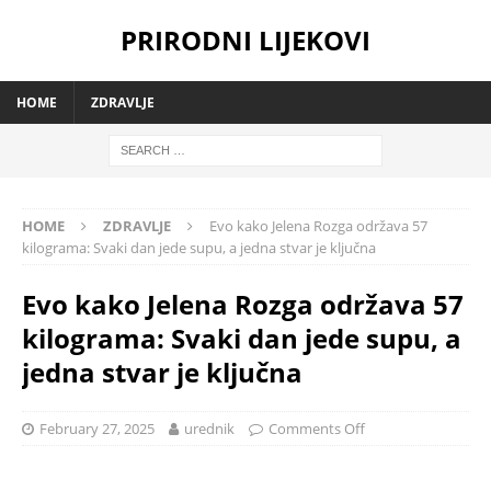
PRIRODNI LIJEKOVI
HOME
ZDRAVLJE
HOME
ZDRAVLJE
Evo kako Jelena Rozga održava 57
kilograma: Svaki dan jede supu, a jedna stvar je ključna
Evo kako Jelena Rozga održava 57
kilograma: Svaki dan jede supu, a
jedna stvar je ključna
February 27, 2025
urednik
Comments Off