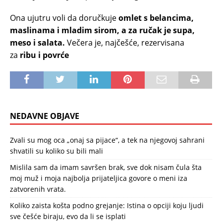
Ona ujutru voli da doručkuje
omlet s belancima,
maslinama i mladim sirom, a za ručak je supa,
meso i salata.
Večera je, najčešće, rezervisana
za
ribu i povrće
NEDAVNE OBJAVE
Zvali su mog oca „onaj sa pijace“, a tek na njegovoj sahrani
shvatili su koliko su bili mali
Mislila sam da imam savršen brak, sve dok nisam čula šta
moj muž i moja najbolja prijateljica govore o meni iza
zatvorenih vrata.
Koliko zaista košta podno grejanje: Istina o opciji koju ljudi
sve češće biraju, evo da li se isplati