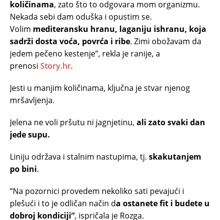
količinama
, zato što to odgovara mom organizmu.
Nekada sebi dam oduška i opustim se.
Volim
mediteransku hranu, laganiju ishranu, koja
sadrži dosta voća, povrća i ribe
. Zimi obožavam da
jedem pečeno kestenje”, rekla je ranije, a
prenosi
Story.hr
.
Jesti u manjim količinama, ključna je stvar njenog
mršavljenja.
Jelena ne voli pršutu ni jagnjetinu,
ali zato svaki dan
jede supu.
Liniju održava i stalnim nastupima, tj.
skakutanjem
po bini
.
“Na pozornici provedem nekoliko sati pevajući i
plešući i to je odličan način d
a ostanete fit i budete u
dobroj kondiciji”
, ispričala je Rozga.