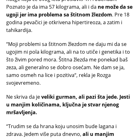
Poznato je da ima 57 kilograma, ali i da
ne može da se
ugoji jer ima problema sa štitnom žlezdom
. Pre 18
godina pevačici je otkrivena hipertireoza, a zatim i
tahikardija.
“Moji problemi sa štitnom žlezdom ne daju mi da se
ugojim ni pola kilograma, ali na to utiče i genetika i to
što živim pored mora. Štitna žlezda me ponekad baš
zeza, ali generalno se dobro osećam. Ne dam se ja,
samo osmeh na lice i pozitiva“, rekla je Rozga
svojevremeno.
Ne skriva da je
veliki gurman, ali pazi šta jede. Jesti
u manjim količinama, ključna je stvar njenog
mršavljenja.
“Trudim se da hrana koju unosim bude lagana i
zdrava. Jedem više puta dnevno,
ali u manjim