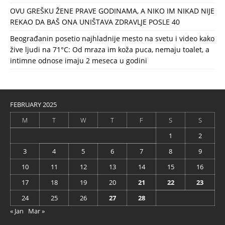
OVU GREŠKU ŽENE PRAVE GODINAMA, A NIKO IM NIKAD NIJE
REKAO DA BAŠ ONA UNIŠTAVA ZDRAVLJE POSLE 40
Beograđanin posetio najhladnije mesto na svetu i video kako
žive ljudi na 71°C: Od mraza im koža puca, nemaju toalet, a
intimne odnose imaju 2 meseca u godini
FEBRUARY 2025
M
T
W
T
F
S
S
1
2
3
4
5
6
7
8
9
10
11
12
13
14
15
16
17
18
19
20
21
22
23
24
25
26
27
28
« Jan
Mar »