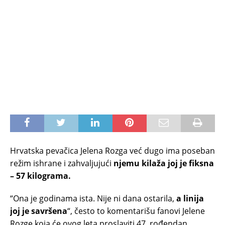
Hrvatska pevačica Jelena Rozga već dugo ima poseban
režim ishrane i zahvaljujući
njemu kilaža joj je fiksna
– 57 kilograma.
“Ona je godinama ista. Nije ni dana ostarila,
a linija
joj je savršena
“, često to komentarišu fanovi Jelene
Rozge koja će ovog leta proslaviti 47. rođendan.