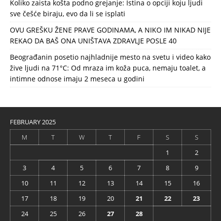
Koliko zaista košta podno grejanje: Istina o opciji koju ljudi
sve češće biraju, evo da li se isplati
OVU GREŠKU ŽENE PRAVE GODINAMA, A NIKO IM NIKAD NIJE
REKAO DA BAŠ ONA UNIŠTAVA ZDRAVLJE POSLE 40
Beograđanin posetio najhladnije mesto na svetu i video kako
žive ljudi na 71°C: Od mraza im koža puca, nemaju toalet, a
intimne odnose imaju 2 meseca u godini
FEBRUARY 2025
M
T
W
T
F
S
S
1
2
3
4
5
6
7
8
9
10
11
12
13
14
15
16
17
18
19
20
21
22
23
24
25
26
27
28