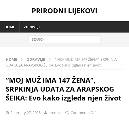
PRIRODNI LIJEKOVI
HOME
ZDRAVLJE
HOME
ZDRAVLJE
“MOJ MUŽ IMA 147 ŽENA”, SRPKINJA
UDATA ZA ARAPSKOG ŠEIKA: Evo kako izgleda njen život
“MOJ MUŽ IMA 147 ŽENA”,
SRPKINJA UDATA ZA ARAPSKOG
ŠEIKA: Evo kako izgleda njen život
February 27, 2025
urednik
Comments Off