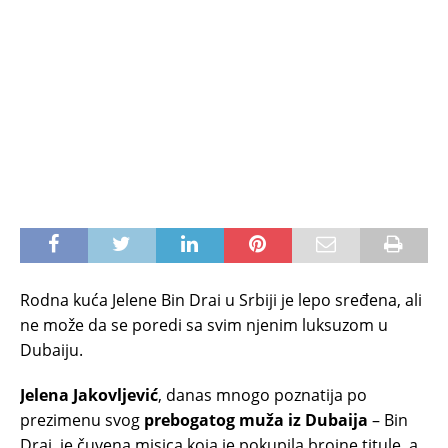
Rodna kuća Jelene Bin Drai u Srbiji je lepo sređena, ali
ne može da se poredi sa svim njenim luksuzom u
Dubaiju.
Jelena Jakovljević
, danas mnogo poznatija po
prezimenu svog
prebogatog muža iz Dubaija
– Bin
Drai, je čuvena misica koja je pokupila brojne titule, a