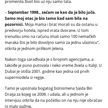
promenila život bio uz nju samo tata.
–
Septembar 1998., sećam se kao da je bilo juče.
Samo moj otac je bio tamo kad sam bila na
pozornici.
Moja mama i brat morali su da ostanu u
predvorju hotela, ispred vrata dvorane. U tom
trenutku smo na računu imali samo 100 nemačkih
maraka što je bilo dovoljno samo za jednu ulaznicu”,
otkrila je jednom prilikom Jelena.
Nakon toga sarađivala je s brojnim agencijama, a
takođe je puno putovala i neko vreme živela u Italiji. U
Dubai je otišla 2001. godine kao jedna od prvih
supermodela iz regije.
Tamo je upoznala bogatog biznismena Saida Bin
Draija za kojeg se 2008. i udala, ali u jednom je
intervjuu otkrila da na početku on na nju nije obraćao
ni malo pažnje.