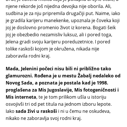
njene rekorde još nijedna devojka nije oborila. Ali,
sudbina je za nju pripremila drugačiji put. Naime, iako
je gradila karijeru manekenke, upoznala je čoveka koji
joj je doslovno promenio život iz korena. Bogati šeik
joj je obezbedio nezamisliv luksuz, ali i pored toga,
Jelena gradi svoju karijeru poreduzetnice. I pored
tolike raskoši kojom je okružena, nikada nije
zaboravila rodni kraj.
Mada, Jelenini počeci nisu bili ni približno tako
glamurozni. Rođena je u mestu Žabalj nedaleko od
Novog Sada, a poznata je postala kad je 1998.
proglašena za Mis Jugoslavije, Mis fotogeničnosti i
Mis interneta
, te je tom prilikom ušla u istoriju
osvojivši tri od pet titula na jednom izboru lepote.
Iako
sada živi u raskoši
i ni u čemu ne oskudeva,
nikako ne zaboravlja svoj rodni kraj.