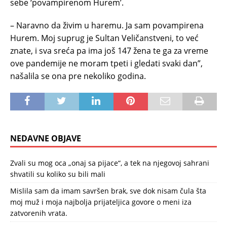
sebe ‘povampirenom Hurem’.
– Naravno da živim u haremu. Ja sam povampirena
Hurem. Moj suprug je Sultan Veličanstveni, to već
znate, i sva sreća pa ima još 147 žena te ga za vreme
ove pandemije ne moram tpeti i gledati svaki dan”,
našalila se ona pre nekoliko godina.
NEDAVNE OBJAVE
Zvali su mog oca „onaj sa pijace“, a tek na njegovoj sahrani
shvatili su koliko su bili mali
Mislila sam da imam savršen brak, sve dok nisam čula šta
moj muž i moja najbolja prijateljica govore o meni iza
zatvorenih vrata.