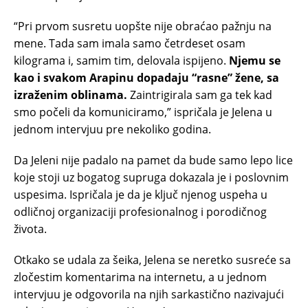
“Pri prvom susretu uopšte nije obraćao pažnju na
mene. Tada sam imala samo četrdeset osam
kilograma i, samim tim, delovala ispijeno.
Njemu se
kao i svakom Arapinu dopadaju “rasne” žene, sa
izraženim oblinama.
Zaintrigirala sam ga tek kad
smo počeli da komuniciramo,” ispričala je Jelena u
jednom intervjuu pre nekoliko godina.
Da Jeleni nije padalo na pamet da bude samo lepo lice
koje stoji uz bogatog supruga dokazala je i poslovnim
uspesima. Ispričala je da je ključ njenog uspeha u
odličnoj organizaciji profesionalnog i porodičnog
života.
Otkako se udala za šeika, Jelena se neretko susreće sa
zločestim komentarima na internetu, a u jednom
intervjuu je odgovorila na njih sarkastično nazivajući