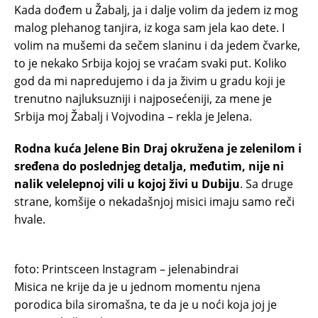
Kada dođem u Žabalj, ja i dalje volim da jedem iz mog
malog plehanog tanjira, iz koga sam jela kao dete. I
volim na mušemi da sečem slaninu i da jedem čvarke,
to je nekako Srbija kojoj se vraćam svaki put. Koliko
god da mi napredujemo i da ja živim u gradu koji je
trenutno najluksuzniji i najposećeniji, za mene je
Srbija moj Žabalj i Vojvodina – rekla je Jelena.
Rodna kuća Jelene Bin Draj okružena je zelenilom i
sređena do poslednjeg detalja, međutim, nije ni
nalik velelepnoj vili u kojoj živi u Dubiju
. Sa druge
strane, komšije o nekadašnjoj misici imaju samo reči
hvale.
foto: Printsceen Instagram – jelenabindrai
Misica ne krije da je u jednom momentu njena
porodica bila siromašna, te da je u noći koja joj je