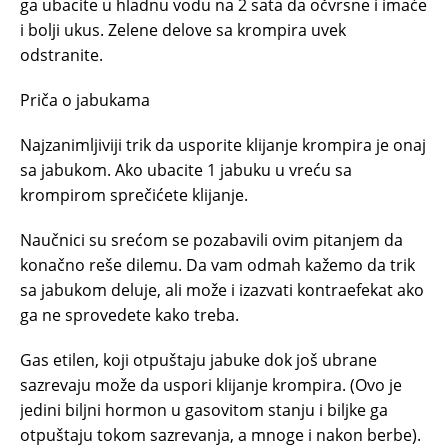
ga ubacite u hladnu vodu na 2 sata da očvrsne i imaće
i bolji ukus. Zelene delove sa krompira uvek
odstranite.
Priča o jabukama
Najzanimljiviji trik da usporite klijanje krompira je onaj
sa jabukom. Ako ubacite 1 jabuku u vreću sa
krompirom sprečićete klijanje.
Naučnici su srećom se pozabavili ovim pitanjem da
konačno reše dilemu. Da vam odmah kažemo da trik
sa jabukom deluje, ali može i izazvati kontraefekat ako
ga ne sprovedete kako treba.
Gas etilen, koji otpuštaju jabuke dok još ubrane
sazrevaju može da uspori klijanje krompira. (Ovo je
jedini biljni hormon u gasovitom stanju i biljke ga
otpuštaju tokom sazrevanja, a mnoge i nakon berbe).