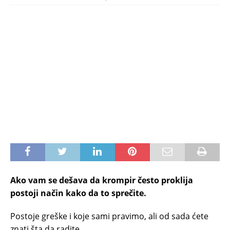
Ako vam se dešava da krompir često proklija
postoji način kako da to sprečite.
Postoje greške i koje sami pravimo, ali od sada ćete
znati šta da radite.