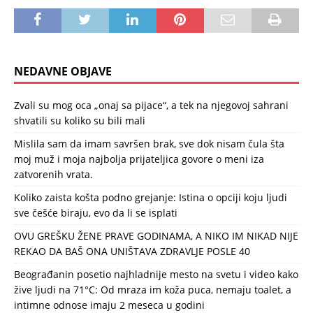
NEDAVNE OBJAVE
Zvali su mog oca „onaj sa pijace“, a tek na njegovoj sahrani
shvatili su koliko su bili mali
Mislila sam da imam savršen brak, sve dok nisam čula šta
moj muž i moja najbolja prijateljica govore o meni iza
zatvorenih vrata.
Koliko zaista košta podno grejanje: Istina o opciji koju ljudi
sve češće biraju, evo da li se isplati
OVU GREŠKU ŽENE PRAVE GODINAMA, A NIKO IM NIKAD NIJE
REKAO DA BAŠ ONA UNIŠTAVA ZDRAVLJE POSLE 40
Beograđanin posetio najhladnije mesto na svetu i video kako
žive ljudi na 71°C: Od mraza im koža puca, nemaju toalet, a
intimne odnose imaju 2 meseca u godini