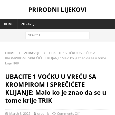
PRIRODNI LIJEKOVI
HOME
ZDRAVLJE
HOME
ZDRAVLJE
UBACITE 1 VOĆKU U VREĆU SA
KROMPIROM I SPREČIĆETE KLIJANJE: Malo ko je znao da se u tome
krije TRIK
UBACITE 1 VOĆKU U VREĆU SA
KROMPIROM I SPREČIĆETE
KLIJANJE: Malo ko je znao da se u
tome krije TRIK
March 3, 2025
urednik
Comments Off