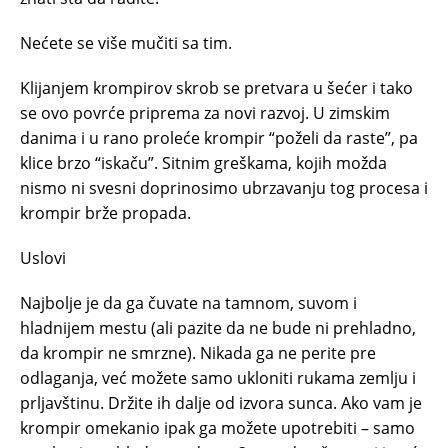
Nećete se više mučiti sa tim.
Klijanjem krompirov skrob se pretvara u šećer i tako
se ovo povrće priprema za novi razvoj. U zimskim
danima i u rano proleće krompir “poželi da raste”, pa
klice brzo “iskaču”. Sitnim greškama, kojih možda
nismo ni svesni doprinosimo ubrzavanju tog procesa i
krompir brže propada.
Uslovi
Najbolje je da ga čuvate na tamnom, suvom i
hladnijem mestu (ali pazite da ne bude ni prehladno,
da krompir ne smrzne). Nikada ga ne perite pre
odlaganja, već možete samo ukloniti rukama zemlju i
prljavštinu. Držite ih dalje od izvora sunca. Ako vam je
krompir omekanio ipak ga možete upotrebiti – samo