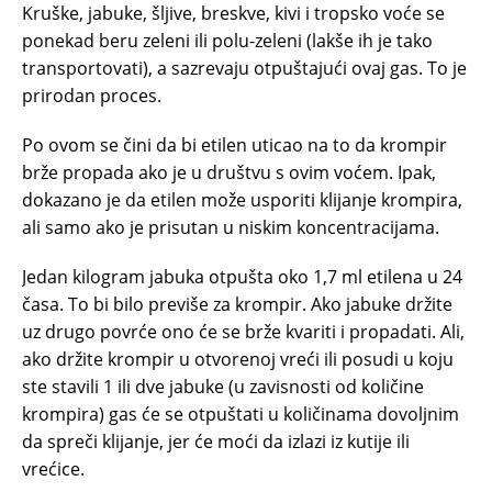
Kruške, jabuke, šljive, breskve, kivi i tropsko voće se
ponekad beru zeleni ili polu-zeleni (lakše ih je tako
transportovati), a sazrevaju otpuštajući ovaj gas. To je
prirodan proces.
Po ovom se čini da bi etilen uticao na to da krompir
brže propada ako je u društvu s ovim voćem. Ipak,
dokazano je da etilen može usporiti klijanje krompira,
ali samo ako je prisutan u niskim koncentracijama.
Jedan kilogram jabuka otpušta oko 1,7 ml etilena u 24
časa. To bi bilo previše za krompir. Ako jabuke držite
uz drugo povrće ono će se brže kvariti i propadati. Ali,
ako držite krompir u otvorenoj vreći ili posudi u koju
ste stavili 1 ili dve jabuke (u zavisnosti od količine
krompira) gas će se otpuštati u količinama dovoljnim
da spreči klijanje, jer će moći da izlazi iz kutije ili
vrećice.