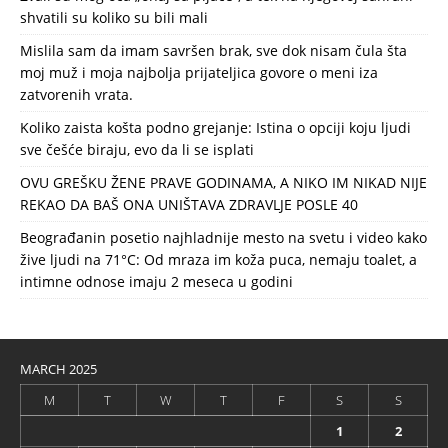
shvatili su koliko su bili mali
Mislila sam da imam savršen brak, sve dok nisam čula šta
moj muž i moja najbolja prijateljica govore o meni iza
zatvorenih vrata.
Koliko zaista košta podno grejanje: Istina o opciji koju ljudi
sve češće biraju, evo da li se isplati
OVU GREŠKU ŽENE PRAVE GODINAMA, A NIKO IM NIKAD NIJE
REKAO DA BAŠ ONA UNIŠTAVA ZDRAVLJE POSLE 40
Beograđanin posetio najhladnije mesto na svetu i video kako
žive ljudi na 71°C: Od mraza im koža puca, nemaju toalet, a
intimne odnose imaju 2 meseca u godini
MARCH 2025
M
T
W
T
F
S
S
1
2