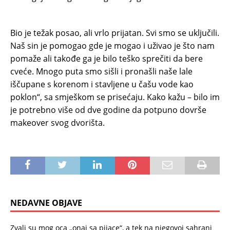
Bio je težak posao, ali vrlo prijatan. Svi smo se uključili.
Naš sin je pomogao gde je mogao i uživao je što nam
pomaže ali takođe ga je bilo teško sprečiti da bere
cveće. Mnogo puta smo sišli i pronašli naše lale
iščupane s korenom i stavljene u čašu vode kao
poklon“, sa smješkom se prisećaju. Kako kažu – bilo im
je potrebno više od dve godine da potpuno dovrše
makeover svog dvorišta.
NEDAVNE OBJAVE
Zvali su mog oca „onaj sa pijace“, a tek na njegovoj sahrani