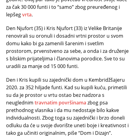
za čak 30 000 funti i to “samo” zbog preuređenog i
lepšeg
vrta
.
Den Njufort (35) i Kris Njufort (33) iz Velike Britanije
renovirali su oronuli i dosadni vrtni prostor u svom
domu kako bi ga zamenili šarenim i svetlim
prostorom, prvenstveno za sebe, a onda i za druženje
s bliskim prijateljima i članovima porodice. Sve to su
uradili za manje od 15 000 funti.
Den i Kris kupili su zajednički dom u Kembridžšajeru
2020. za 352 hiljade funti. Kad su kupili kuću, primetili
su da je prostor u vrtu ostao bez nadzora s
neuglednim
travnatim površinama
zbog psa
prethodnog vlasnika i da mu nedostaje bilo kakve
individualnosti. Zbog toga su zajednički i brzo doneli
odluku da će u svoje dvorište uneti boje i kreativnost i
tako ga učiniti originalnim, piše “Dom i Dizajn”.