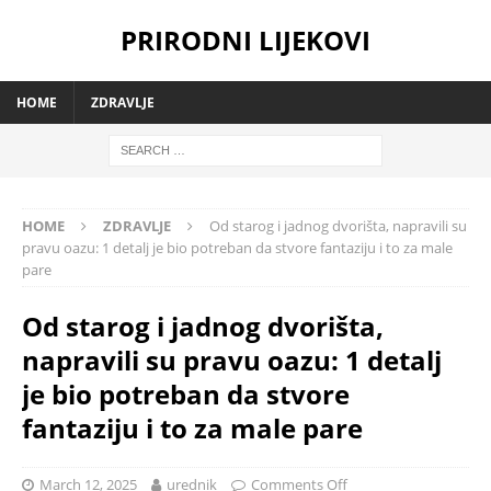
PRIRODNI LIJEKOVI
HOME
ZDRAVLJE
HOME
ZDRAVLJE
Od starog i jadnog dvorišta, napravili su
pravu oazu: 1 detalj je bio potreban da stvore fantaziju i to za male
pare
Od starog i jadnog dvorišta,
napravili su pravu oazu: 1 detalj
je bio potreban da stvore
fantaziju i to za male pare
March 12, 2025
urednik
Comments Off