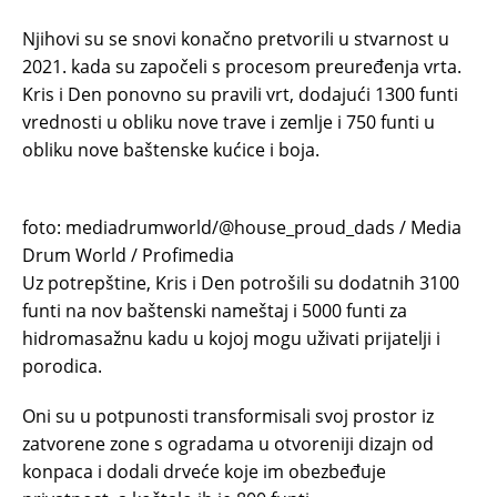
Njihovi su se snovi konačno pretvorili u stvarnost u
2021. kada su započeli s procesom preuređenja vrta.
Kris i Den ponovno su pravili vrt, dodajući 1300 funti
vrednosti u obliku nove trave i zemlje i 750 funti u
obliku nove baštenske kućice i boja.
foto: mediadrumworld/@house_proud_dads / Media
Drum World / Profimedia
Uz potrepštine, Kris i Den potrošili su dodatnih 3100
funti na nov baštenski nameštaj i 5000 funti za
hidromasažnu kadu u kojoj mogu uživati ​​prijatelji i
porodica.
Oni su u potpunosti transformisali svoj prostor iz
zatvorene zone s ogradama u otvoreniji dizajn od
konpaca i dodali drveće koje im obezbeđuje