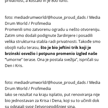
privatnost, a koštalo ih je 800 funti.
foto: mediadrumworld/@house_proud_dads / Media
Drum World / Profimedia
Promenili smo zatvorenu ogradu u nešto otvoreniju.
Zatim smo dodali podignute žardinjere i posadili
velika strukturna stabla radi privatnosti. Takođe smo
obojili našu terasu,
što je bio jeftini trik koji je
brzinski osvežio i potpuno promenio izgled naše
“
umorne” terase. Ona je postala svežija”, ispričali su
Den i Kris.
foto: mediadrumworld/@house_proud_dads / Media
Drum World / Profimedia
Iako se rezultat na kraju isplatio, put renoviranja nije
bio jednostavan za Krisa i Dena, koji su to učinili dok
su odgajali svog četvorogodišnjeg sina.