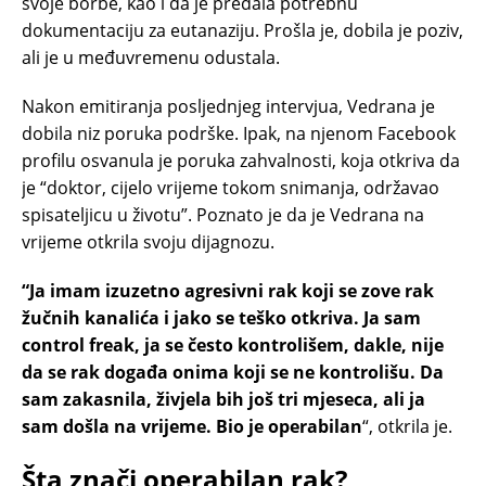
svoje borbe, kao i da je predala potrebnu
dokumentaciju za eutanaziju. Prošla je, dobila je poziv,
ali je u međuvremenu odustala.
Nakon emitiranja posljednjeg intervjua, Vedrana je
dobila niz poruka podrške. Ipak, na njenom Facebook
profilu osvanula je poruka zahvalnosti, koja otkriva da
je “doktor, cijelo vrijeme tokom snimanja, održavao
spisateljicu u životu”. Poznato je da je Vedrana na
vrijeme otkrila svoju dijagnozu.
“Ja imam izuzetno agresivni rak koji se zove rak
žučnih kanalića i jako se teško otkriva. Ja sam
control freak, ja se često kontrolišem, dakle, nije
da se rak događa onima koji se ne kontrolišu. Da
sam zakasnila, živjela bih još tri mjeseca, ali ja
sam došla na vrijeme. Bio je operabilan
“, otkrila je.
Šta znači operabilan rak?