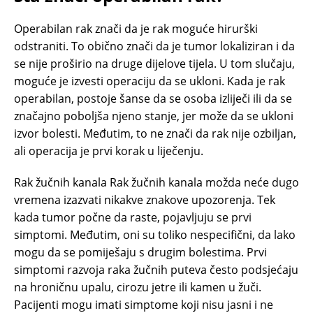
Operabilan rak znači da je rak moguće hirurški
odstraniti. To obično znači da je tumor lokaliziran i da
se nije proširio na druge dijelove tijela. U tom slučaju,
moguće je izvesti operaciju da se ukloni. Kada je rak
operabilan, postoje šanse da se osoba izliječi ili da se
značajno poboljša njeno stanje, jer može da se ukloni
izvor bolesti. Međutim, to ne znači da rak nije ozbiljan,
ali operacija je prvi korak u liječenju.
Rak žučnih kanala Rak žučnih kanala možda neće dugo
vremena izazvati nikakve znakove upozorenja. Tek
kada tumor počne da raste, pojavljuju se prvi
simptomi. Međutim, oni su toliko nespecifični, da lako
mogu da se pomiješaju s drugim bolestima. Prvi
simptomi razvoja raka žučnih puteva često podsjećaju
na hroničnu upalu, cirozu jetre ili kamen u žuči.
Pacijenti mogu imati simptome koji nisu jasni i ne