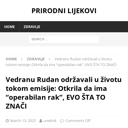
PRIRODNI LIJEKOVI
HOME
ZDRAVLJE
HOME
ZDRAVLJE
Vedranu Rudan održavali u životu
tokom emisije: Otkrila da ima “operabilan rak”, EVO ŠTA TO ZNAČI
Vedranu Rudan održavali u životu
tokom emisije: Otkrila da ima
“operabilan rak”, EVO ŠTA TO
ZNAČI
March 13, 2025
urednik
Comments Off