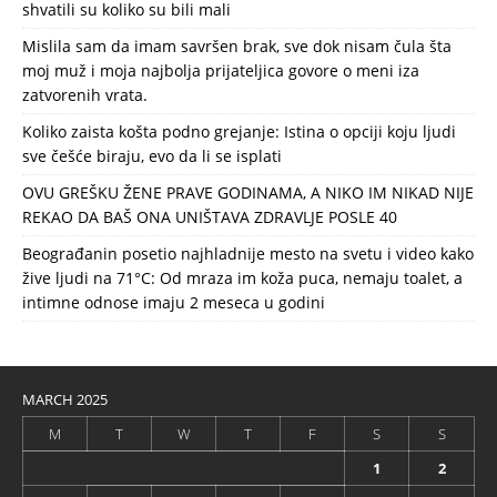
shvatili su koliko su bili mali
Mislila sam da imam savršen brak, sve dok nisam čula šta
moj muž i moja najbolja prijateljica govore o meni iza
zatvorenih vrata.
Koliko zaista košta podno grejanje: Istina o opciji koju ljudi
sve češće biraju, evo da li se isplati
OVU GREŠKU ŽENE PRAVE GODINAMA, A NIKO IM NIKAD NIJE
REKAO DA BAŠ ONA UNIŠTAVA ZDRAVLJE POSLE 40
Beograđanin posetio najhladnije mesto na svetu i video kako
žive ljudi na 71°C: Od mraza im koža puca, nemaju toalet, a
intimne odnose imaju 2 meseca u godini
MARCH 2025
M
T
W
T
F
S
S
1
2