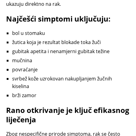
ukazuju direktno na rak.
Najčešći simptomi uključuju:
bol u stomaku
žutica koja je rezultat blokade toka žuči
gubitak apetita i nenamjerni gubitak težine
mučnina
povraćanje
svrbež kože uzrokovan nakupljanjem žučnih
kiselina
brži zamor
Rano otkrivanje je ključ efikasnog
liječenja
Zbog nespecifične prirode simptoma, rak se često