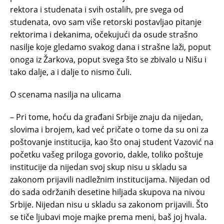
rektora i studenata i svih ostalih, pre svega od
studenata, ovo sam više retorski postavljao pitanje
rektorima i dekanima, očekujući da osude strašno
nasilje koje gledamo svakog dana i strašne laži, poput
onoga iz Žarkova, poput svega što se zbivalo u Nišu i
tako dalje, a i dalje to nismo čuli.
O scenama nasilja na ulicama
– Pri tome, hoću da građani Srbije znaju da nijedan,
slovima i brojem, kad već pričate o tome da su oni za
poštovanje institucija, kao što onaj student Vazović na
početku vašeg priloga govorio, dakle, toliko poštuje
institucije da nijedan svoj skup nisu u skladu sa
zakonom prijavili nadležnim institucijama. Nijedan od
do sada održanih desetine hiljada skupova na nivou
Srbije. Nijedan nisu u skladu sa zakonom prijavili. Što
se tiče ljubavi moje majke prema meni, baš joj hvala.