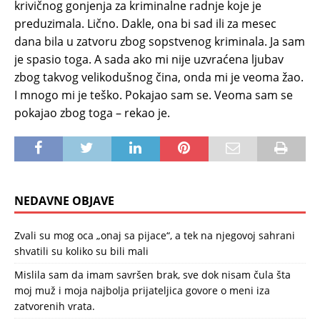
krivičnog gonjenja za kriminalne radnje koje je
preduzimala. Lično. Dakle, ona bi sad ili za mesec
dana bila u zatvoru zbog sopstvenog kriminala. Ja sam
je spasio toga. A sada ako mi nije uzvraćena ljubav
zbog takvog velikodušnog čina, onda mi je veoma žao.
I mnogo mi je teško. Pokajao sam se. Veoma sam se
pokajao zbog toga – rekao je.
NEDAVNE OBJAVE
Zvali su mog oca „onaj sa pijace“, a tek na njegovoj sahrani
shvatili su koliko su bili mali
Mislila sam da imam savršen brak, sve dok nisam čula šta
moj muž i moja najbolja prijateljica govore o meni iza
zatvorenih vrata.