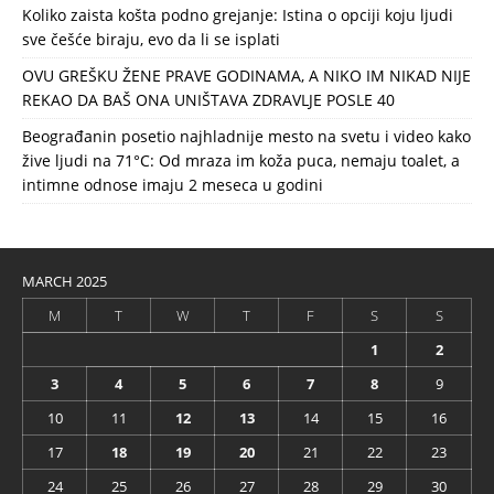
Koliko zaista košta podno grejanje: Istina o opciji koju ljudi
sve češće biraju, evo da li se isplati
OVU GREŠKU ŽENE PRAVE GODINAMA, A NIKO IM NIKAD NIJE
REKAO DA BAŠ ONA UNIŠTAVA ZDRAVLJE POSLE 40
Beograđanin posetio najhladnije mesto na svetu i video kako
žive ljudi na 71°C: Od mraza im koža puca, nemaju toalet, a
intimne odnose imaju 2 meseca u godini
MARCH 2025
M
T
W
T
F
S
S
1
2
3
4
5
6
7
8
9
10
11
12
13
14
15
16
17
18
19
20
21
22
23
24
25
26
27
28
29
30