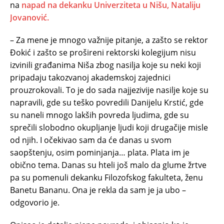
na
napad na dekanku Univerziteta u Nišu, Nataliju
Jovanović.
– Za mene je mnogo važnije pitanje, a zašto se rektor
Đokić i zašto se prošireni rektorski kolegijum nisu
izvinili građanima Niša zbog nasilja koje su neki koji
pripadaju takozvanoj akademskoj zajednici
prouzrokovali. To je do sada najjezivije nasilje koje su
napravili, gde su teško povredili Danijelu Krstić, gde
su naneli mnogo lakših povreda ljudima, gde su
sprečili slobodno okupljanje ljudi koji drugačije misle
od njih. I očekivao sam da će danas u svom
saopštenju, osim pominjanja… plata. Plata im je
obično tema. Danas su hteli još malo da glume žrtve
pa su pomenuli dekanku Filozofskog fakulteta, ženu
Banetu Bananu. Ona je rekla da sam je ja ubo –
odgovorio je.