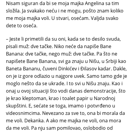
Nisam siguran da bi se moja majka Angelina sa tim
složila. Ja svakako neću i ne mogu, pošto znam koliko
me moja majka voli. U stvari, osećam. Valjda svako
dete to oseća.
– Jeste li primetili da su oni, kada se to desilo svuda,
pisali muž: dve tačke. Niko neće da napiše Bane
Banana: dve tačke, nego muž: dve tačke. Pa što ne
napišete Bane Banana, svi ga znaju u Nišu, u Srbiji kao
Baneta Bananu, čuveni Dinkićev i Đilasov kadar. Dakle,
on je iz gore odlazio u najgore uvek. Samo tamo gde je
moglo nešto da se ukrade. I to svi u Nišu znaju. Kao i
onaj u ovoj situaciji što vodi danas demonstracije, što
je krao kleptoman, krao i toalet papir u Narodnoj
skupštini. E, sećate se toga, imamo i potvrđeno u
videosnimcima. Nevezano za sve to, ona bi morala da
me voli. Dekanka. A ako me majka ne voli, ona mora
da me voli. Pa nju sam pomilovao, oslobodio od