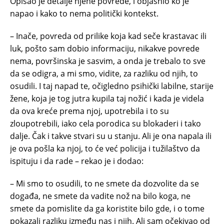
Opisao je detalje njene povrede, i objasnio ko je
napao i kako to nema politički kontekst.
– Inače, povreda od prilike koja kad seče krastavac ili
luk, pošto sam dobio informaciju, nikakve povrede
nema, površinska je sasvim, a onda je trebalo to sve
da se odigra, a mi smo, vidite, za razliku od njih, to
osudili. I taj napad te, očigledno psihički labilne, starije
žene, koja je tog jutra kupila taj nožić i kada je videla
da ova kreće prema njoj, upotrebila i to su
zloupotrebili, iako cela porodica su blokaderi i tako
dalje. Čak i takve stvari su u stanju. Ali je ona napala ili
je ova pošla ka njoj, to će već policija i tužilaštvo da
ispituju i da rade – rekao je i dodao:
– Mi smo to osudili, to ne smete da dozvolite da se
događa, ne smete da vadite nož na bilo koga, ne
smete da pomislite da ga koristite bilo gde, i o tome
pokazali razliku između nas i njih. Ali sam očekivao od