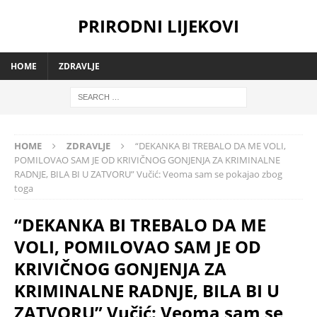
PRIRODNI LIJEKOVI
HOME
ZDRAVLJE
HOME
ZDRAVLJE
“DEKANKA BI TREBALO DA ME VOLI,
POMILOVAO SAM JE OD KRIVIČNOG GONJENJA ZA KRIMINALNE
RADNJE, BILA BI U ZATVORU” Vučić: Veoma sam se pokajao zbog
toga
“DEKANKA BI TREBALO DA ME
VOLI, POMILOVAO SAM JE OD
KRIVIČNOG GONJENJA ZA
KRIMINALNE RADNJE, BILA BI U
ZATVORU” Vučić: Veoma sam se