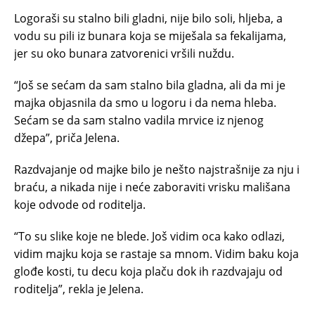
Logoraši su stalno bili gladni, nije bilo soli, hljeba, a
vodu su pili iz bunara koja se miješala sa fekalijama,
jer su oko bunara zatvorenici vršili nuždu.
“Još se sećam da sam stalno bila gladna, ali da mi je
majka objasnila da smo u logoru i da nema hleba.
Sećam se da sam stalno vadila mrvice iz njenog
džepa”, priča Jelena.
Razdvajanje od majke bilo je nešto najstrašnije za nju i
braću, a nikada nije i neće zaboraviti vrisku mališana
koje odvode od roditelja.
“To su slike koje ne blede. Još vidim oca kako odlazi,
vidim majku koja se rastaje sa mnom. Vidim baku koja
glođe kosti, tu decu koja plaču dok ih razdvajaju od
roditelja”, rekla je Jelena.