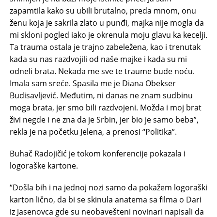
zapamtila kako su ubili brutalno, preda mnom, onu
ženu koja je sakrila zlato u punđi, majka nije mogla da
mi skloni pogled iako je okrenula moju glavu ka kecelji.
Ta trauma ostala je trajno zabeležena, kao i trenutak
kada su nas razdvojili od naše majke i kada su mi
odneli brata. Nekada me sve te traume bude noću.
Imala sam sreće. Spasila me je Diana Obekser
Budisavljević. Međutim, ni danas ne znam sudbinu
moga brata, jer smo bili razdvojeni. Možda i moj brat
živi negde i ne zna da je Srbin, jer bio je samo beba”,
rekla je na početku Jelena, a prenosi “Politika”.
Buhač Radojičić je tokom konferencije pokazala i
logoraške kartone.
“Došla bih i na jednoj nozi samo da pokažem logoraški
karton lično, da bi se skinula anatema sa filma o Dari
iz Jasenovca gde su neobavešteni novinari napisali da