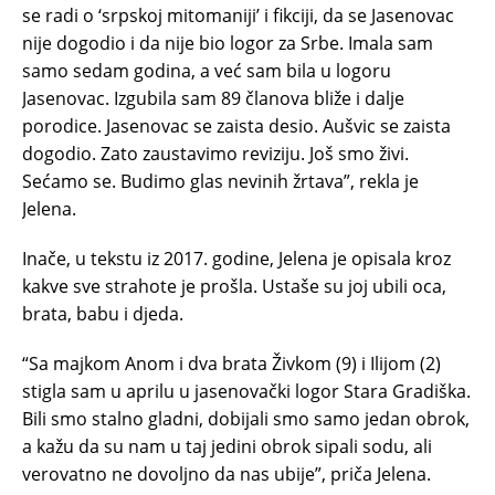
se radi o ‘srpskoj mitomaniji’ i fikciji, da se Jasenovac
nije dogodio i da nije bio logor za Srbe. Imala sam
samo sedam godina, a već sam bila u logoru
Jasenovac. Izgubila sam 89 članova bliže i dalje
porodice. Jasenovac se zaista desio. Aušvic se zaista
dogodio. Zato zaustavimo reviziju. Još smo živi.
Sećamo se. Budimo glas nevinih žrtava”, rekla je
Jelena.
Inače, u tekstu iz 2017. godine, Jelena je opisala kroz
kakve sve strahote je prošla. Ustaše su joj ubili oca,
brata, babu i djeda.
“Sa majkom Anom i dva brata Živkom (9) i Ilijom (2)
stigla sam u aprilu u jasenovački logor Stara Gradiška.
Bili smo stalno gladni, dobijali smo samo jedan obrok,
a kažu da su nam u taj jedini obrok sipali sodu, ali
verovatno ne dovoljno da nas ubije”, priča Jelena.