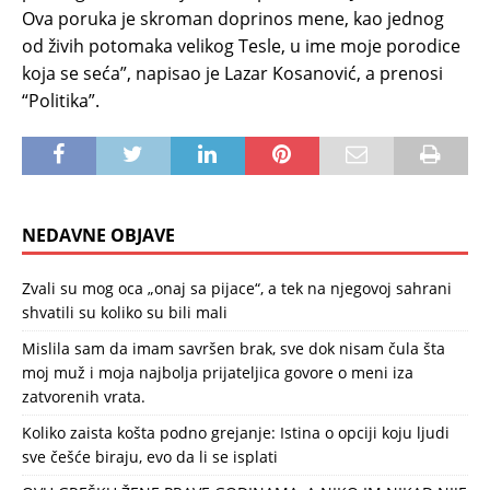
Ova poruka je skroman doprinos mene, kao jednog
od živih potomaka velikog Tesle, u ime moje porodice
koja se seća”, napisao je Lazar Kosanović, a prenosi
“Politika”.
NEDAVNE OBJAVE
Zvali su mog oca „onaj sa pijace“, a tek na njegovoj sahrani
shvatili su koliko su bili mali
Mislila sam da imam savršen brak, sve dok nisam čula šta
moj muž i moja najbolja prijateljica govore o meni iza
zatvorenih vrata.
Koliko zaista košta podno grejanje: Istina o opciji koju ljudi
sve češće biraju, evo da li se isplati