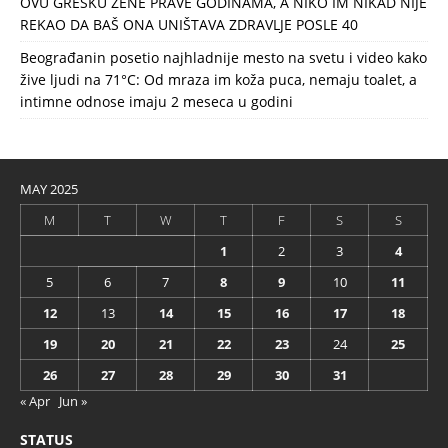
OVU GREŠKU ŽENE PRAVE GODINAMA, A NIKO IM NIKAD NIJE
REKAO DA BAŠ ONA UNIŠTAVA ZDRAVLJE POSLE 40
Beograđanin posetio najhladnije mesto na svetu i video kako
žive ljudi na 71°C: Od mraza im koža puca, nemaju toalet, a
intimne odnose imaju 2 meseca u godini
MAY 2025
M
T
W
T
F
S
S
1
2
3
4
5
6
7
8
9
10
11
12
13
14
15
16
17
18
19
20
21
22
23
24
25
26
27
28
29
30
31
« Apr
Jun »
STATUS