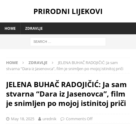
PRIRODNI LIJEKOVI
HOME
ZDRAVLJE
HOME
ZDRAVLJE
JELENA BUHAČ RADOJIČIĆ: Ja sam
stvarna “Dara iz Jasenovca”, film je snimljen po mojoj istinitoj priči
JELENA BUHAČ RADOJIČIĆ: Ja sam
stvarna “Dara iz Jasenovca”, film
je snimljen po mojoj istinitoj priči
May 18, 2025
urednik
Comments Off