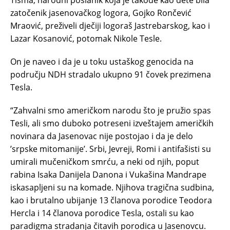
Tišma, narodni poslanik koja je takođe kao dete bila
zatočenik jasenovačkog logora, Gojko Rončević
Mraović, preživeli dječiji logoraš Jastrebarskog, kao i
Lazar Kosanović, potomak Nikole Tesle.
On je naveo i da je u toku ustaškog genocida na
području NDH stradalo ukupno 91 čovek prezimena
Tesla.
“Zahvalni smo američkom narodu što je pružio spas
Tesli, ali smo duboko potreseni izveštajem američkih
novinara da Jasenovac nije postojao i da je delo
’srpske mitomanije’. Srbi, Jevreji, Romi i antifašisti su
umirali mučeničkom smrću, a neki od njih, poput
rabina Isaka Danijela Danona i Vukašina Mandrape
iskasapljeni su na komade. Njihova tragična sudbina,
kao i brutalno ubijanje 13 članova porodice Teodora
Hercla i 14 članova porodice Tesla, ostali su kao
paradigma stradanja čitavih porodica u Jasenovcu.