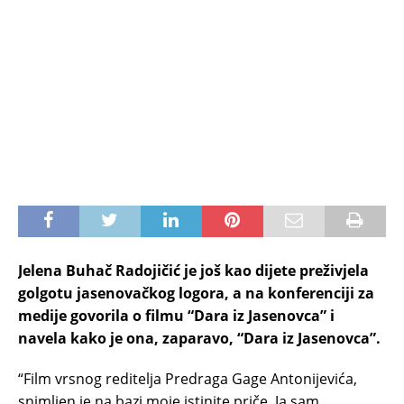
Jelena Buhač Radojičić je još kao dijete preživjela
golgotu jasenovačkog logora, a na konferenciji za
medije govorila o filmu “Dara iz Jasenovca” i
navela kako je ona, zaparavo, “Dara iz Jasenovca”.
“Film vrsnog reditelja Predraga Gage Antonijevića,
snimljen je na bazi moje istinite priče. Ja sam