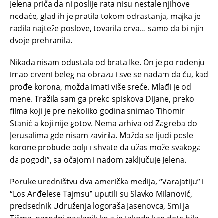
Jelena priča da ni poslije rata nisu nestale njihove
nedaće, glad ih je pratila tokom odrastanja, majka je
radila najteže poslove, tovarila drva… samo da bi njih
dvoje prehranila.
Nikada nisam odustala od brata Ike. On je po rođenju
imao crveni beleg na obrazu i sve se nadam da ću, kad
prođe korona, možda imati više sreće. Mlađi je od
mene. Tražila sam ga preko spiskova Dijane, preko
filma koji je pre nekoliko godina snimao Tihomir
Stanić a koji nije gotov. Nema arhiva od Zagreba do
Jerusalima gde nisam zavirila. Možda se ljudi posle
korone probude bolji i shvate da užas može svakoga
da pogodi”, sa očajom i nadom zaključuje Jelena.
Poruke uredništvu dva američka medija, “Varajatiju” i
“Los Anđelese Tajmsu” uputili su Slavko Milanović,
predsednik Udruženja logoraša Jasenovca, Smilja