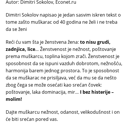
Autor: Dimitri Sokolov, Econet.ru
Dimitri Sokolov napisao je jedan sasvim iskren tekst o
tome zašto muškarac od 40 godina ne želi i ne treba
da se ženi
Reći ću vam šta je ženstvena žena:
to nisu grudi,
zadnjica, lice
… Ženstvenost je nežnost, poštovanje
prema muškarcu, toplina kojom zrači. Ženstvenost je
sposobnost da se ispuni vazduh dobrotom, nežnošću,
harmonija barem jednog prostora. To je sposobnost
da se muškarac ne prisiljava, već da mu se da nešto
zbog čega se može osećati kao srećan čovek:
poštovanje, laka dominacija, mir…
I bez histerije –
molim!
Dajte muškarcu nežnost, odanost, velikodušnost i on
će biti srećan pored vas.