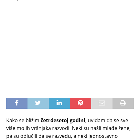
Kako se bližim
četrdesetoj godini
, uviđam da se sve
više mojih vršnjaka razvodi. Neki su našli mlađe žene,
pa su odlučili da se razvedu, a neki jednostavno