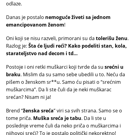
odlaze.
Danas je postalo
nemoguće živeti sa jednom
emancipovanom ženom
!
Oni koji se nisu razveli, primorani su da
tolerišu ženu
.
Razlog je:
Šta će ljudi reći? Kako podeliti stan, kola,
starateljstvo nad decom i td…
Postoje i oni retki muškarci koji tvrde da su
srećni u
braku
. Mislim da su samo sebe ubedili u to. Neću da
pišem o ženskom sr**u. Samo ću pisati o “srećnim
muškarcima”. Da li ste čuli da je neki muškarac
srećan? Nisam ni ja!
Brend “
ženska sreća
” viri sa svih strana. Samo se o
tome priča.
Muška sreća je tabu
. Da li ste u
poslednje vreme čuli da neko priča o muškarcima i
njihovoj sreći? To je postalo politički nekorektno!