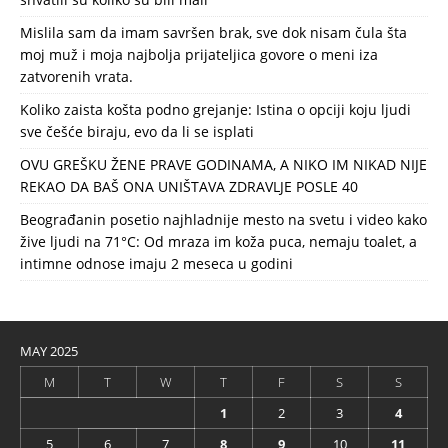
Mislila sam da imam savršen brak, sve dok nisam čula šta
moj muž i moja najbolja prijateljica govore o meni iza
zatvorenih vrata.
Koliko zaista košta podno grejanje: Istina o opciji koju ljudi
sve češće biraju, evo da li se isplati
OVU GREŠKU ŽENE PRAVE GODINAMA, A NIKO IM NIKAD NIJE
REKAO DA BAŠ ONA UNIŠTAVA ZDRAVLJE POSLE 40
Beograđanin posetio najhladnije mesto na svetu i video kako
žive ljudi na 71°C: Od mraza im koža puca, nemaju toalet, a
intimne odnose imaju 2 meseca u godini
MAY 2025
M
T
W
T
F
S
S
1
2
3
4
5
6
7
8
9
10
11