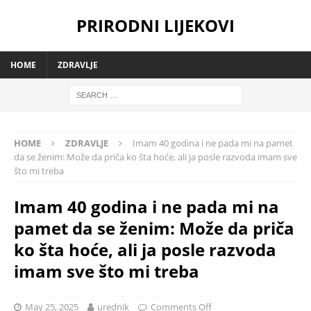
PRIRODNI LIJEKOVI
HOME
ZDRAVLJE
HOME
ZDRAVLJE
Imam 40 godina i ne pada mi na pamet
da se ženim: Može da priča ko šta hoće, ali ja posle razvoda imam sve
što mi treba
Imam 40 godina i ne pada mi na
pamet da se ženim: Može da priča
ko šta hoće, ali ja posle razvoda
imam sve što mi treba
May 25, 2025
urednik
Comments Off