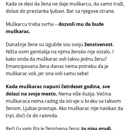
Kada se desi da žena ne daje muškarcu, da samo traži,
dolazi do prestanka ljubavi. Bar sa njegove strane.
Muškarcu treba svrha –
dozvoli mu da bude
muškarac.
Današnje žene su izgubile svu svoju
ženstvenost
.
Ništa osim genitalija na njima žensko nije ostalo. I
kako onda da muškarac voli takvu jednu ženu?
Emancipovana žena danas nema potrebu da je
muškarac voli, jer ona voli samu sebe!
Kada muškarac napuni četrdeset godina, sve
dolazi na svoje mesto.
Nema više iluzija. Većina
muškaraca nema razlog da istraje u braku sa takvom
ženom. Ljubav prestaje. Ako muškarac nije navikao da
trpi, doći će do razvoda.
Reći ću vam šta je ženstvena žena:
to nisu grudi,