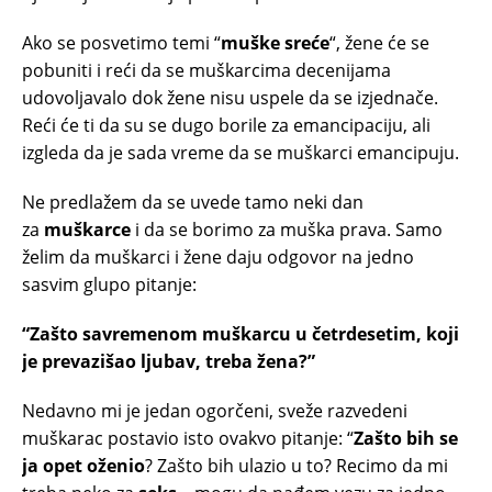
Ako se posvetimo temi “
muške sreće
“, žene će se
pobuniti i reći da se muškarcima decenijama
udovoljavalo dok žene nisu uspele da se izjednače.
Reći će ti da su se dugo borile za emancipaciju, ali
izgleda da je sada vreme da se muškarci emancipuju.
Ne predlažem da se uvede tamo neki dan
za
muškarce
i da se borimo za muška prava. Samo
želim da muškarci i žene daju odgovor na jedno
sasvim glupo pitanje:
“Zašto savremenom muškarcu u četrdesetim, koji
je prevazišao ljubav, treba žena?”
Nedavno mi je jedan ogorčeni, sveže razvedeni
muškarac postavio isto ovakvo pitanje: “
Zašto bih se
ja opet oženio
? Zašto bih ulazio u to? Recimo da mi