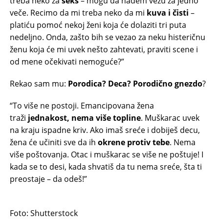
treba neko za
seks
– mogu da nađem vezu za jedno
veče. Recimo da mi treba neko da mi
kuva i čisti
–
platiću pomoć nekoj ženi koja će dolaziti tri puta
nedeljno. Onda, zašto bih se vezao za neku histeričnu
ženu koja će mi uvek nešto zahtevati, praviti scene i
od mene očekivati nemoguće?”
Rekao sam mu:
Porodica? Deca? Porodično gnezdo
?
“To više ne postoji. Emancipovana žena
traži
jednakost, nema više topline
. Muškarac uvek
na kraju ispadne kriv. Ako imaš sreće i dobiješ decu,
žena će učiniti sve da ih
okrene protiv tebe
. Nema
više poštovanja. Otac i muškarac se više ne poštuje! I
kada se to desi, kada shvatiš da tu nema sreće, šta ti
preostaje – da odeš!”
Foto: Shutterstock