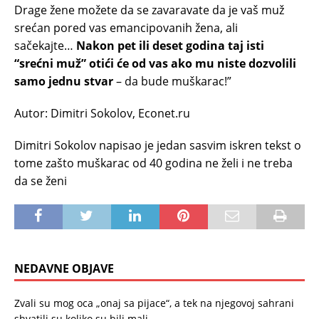
Drage žene možete da se zavaravate da je vaš muž
srećan pored vas emancipovanih žena, ali
sačekajte…
Nakon pet ili deset godina taj isti
“srećni muž” otići će od vas ako mu niste dozvolili
samo jednu stvar
– da bude muškarac!”
Autor: Dimitri Sokolov, Econet.ru
Dimitri Sokolov napisao je jedan sasvim iskren tekst o
tome zašto muškarac od 40 godina ne želi i ne treba
da se ženi
NEDAVNE OBJAVE
Zvali su mog oca „onaj sa pijace“, a tek na njegovoj sahrani
shvatili su koliko su bili mali