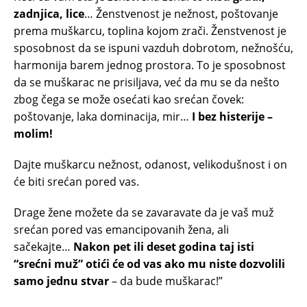
zadnjica, lice
… Ženstvenost je nežnost, poštovanje
prema muškarcu, toplina kojom zrači. Ženstvenost je
sposobnost da se ispuni vazduh dobrotom, nežnošću,
harmonija barem jednog prostora. To je sposobnost
da se muškarac ne prisiljava, već da mu se da nešto
zbog čega se može osećati kao srećan čovek:
poštovanje, laka dominacija, mir…
I bez histerije –
molim!
Dajte muškarcu nežnost, odanost, velikodušnost i on
će biti srećan pored vas.
Drage žene možete da se zavaravate da je vaš muž
srećan pored vas emancipovanih žena, ali
sačekajte…
Nakon pet ili deset godina taj isti
“srećni muž” otići će od vas ako mu niste dozvolili
samo jednu stvar
– da bude muškarac!”