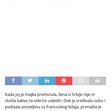
Kada joj je majka preminula, žena iz Srbije nije ni
slutila kakvo će otkriće uslediti. Dok je sređivala sobu i
podizala posteljinu sa francuskog ležaja, pronašla je