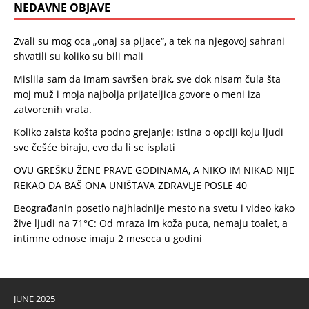
NEDAVNE OBJAVE
Zvali su mog oca „onaj sa pijace“, a tek na njegovoj sahrani
shvatili su koliko su bili mali
Mislila sam da imam savršen brak, sve dok nisam čula šta
moj muž i moja najbolja prijateljica govore o meni iza
zatvorenih vrata.
Koliko zaista košta podno grejanje: Istina o opciji koju ljudi
sve češće biraju, evo da li se isplati
OVU GREŠKU ŽENE PRAVE GODINAMA, A NIKO IM NIKAD NIJE
REKAO DA BAŠ ONA UNIŠTAVA ZDRAVLJE POSLE 40
Beograđanin posetio najhladnije mesto na svetu i video kako
žive ljudi na 71°C: Od mraza im koža puca, nemaju toalet, a
intimne odnose imaju 2 meseca u godini
JUNE 2025