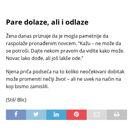
Pare dolaze, ali i odlaze
Žena danas priznaje da je mogla pametnije da
raspolaže pronađenim novcem. “Kažu – ne može da
se potroši. Dajte nekom pravom da vidite kako može.
Novac lako dođe, ali još lakše ode.”
Njena priča podseća na to koliko neočekivani dobitak
može promeniti nečiji život – ali ne uvek na način na
koji bismo zamislili.
(Stil/ Blic)