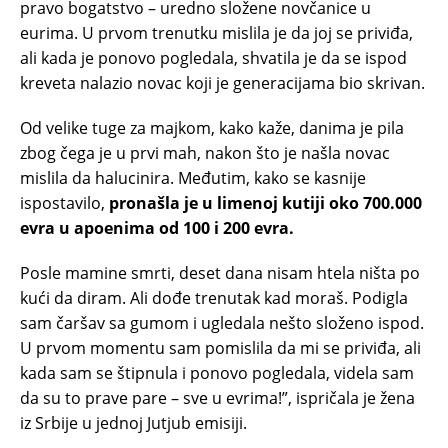
pravo bogatstvo – uredno složene novčanice u
eurima. U prvom trenutku mislila je da joj se priviđa,
ali kada je ponovo pogledala, shvatila je da se ispod
kreveta nalazio novac koji je generacijama bio skrivan.
Od velike tuge za majkom, kako kaže, danima je pila
zbog čega je u prvi mah, nakon što je našla novac
mislila da halucinira. Međutim, kako se kasnije
ispostavilo,
pronašla je u limenoj kutiji oko 700.000
evra u apoenima od 100 i 200 evra.
Posle mamine smrti, deset dana nisam htela ništa po
kući da diram. Ali dođe trenutak kad moraš. Podigla
sam čaršav sa gumom i ugledala nešto složeno ispod.
U prvom momentu sam pomislila da mi se priviđa, ali
kada sam se štipnula i ponovo pogledala, videla sam
da su to prave pare – sve u evrima!”, ispričala je žena
iz Srbije u jednoj Jutjub emisiji.