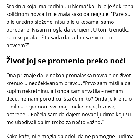
Srpkinja koja ima rodbinu u Nemačkoj, bila je šokirana
količinom novca i nije znala kako da reaguje. “Pare su
bile uredno složene, nisu bile u kesama, samo
poređane. Nisam mogla da verujem. U tom trenutku
sam se pitala – šta sada da radim sa svim tim
novcem?”
Život joj se promenio preko noći
Ona priznaje da je nakon pronalaska novca njen život
krenuo u neočekivanom pravcu. “Prvo sam mislila da
kupim nekretninu, ali onda sam shvatila – nemam
decu, nemam porodicu, šta će mi to? Onda je krenulo
ludilo – odjednom svi imaju neke ideje, biznise,
potrebe… Počela sam da dajem novac ljudima koji su
me ubeđivali da im treba za nešto važno.”
Kako kaže, nije mogla da odoli da ne pomogne ljudima