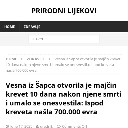
PRIRODNI LIJEKOVI
HOME
ZDRAVLJE
HOME
ZDRAVLJE
Vesna iz Šapca otvorila je majčin krevet
10 dana nakon njene smrti i umalo se onesvestila: Ispod kreveta
našla 700.000 evra
Vesna iz Šapca otvorila je majčin
krevet 10 dana nakon njene smrti
i umalo se onesvestila: Ispod
kreveta našla 700.000 evra
June 17, 2025
urednik
Comments Off