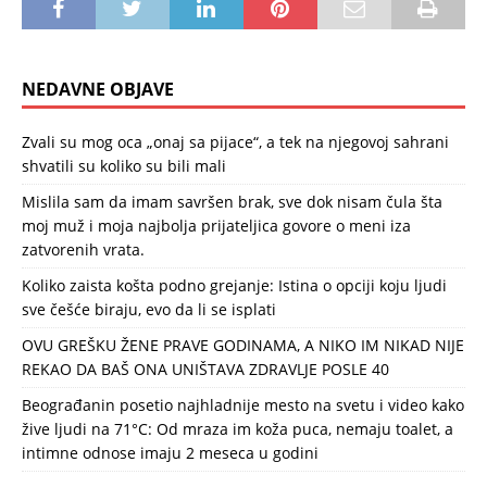
NEDAVNE OBJAVE
Zvali su mog oca „onaj sa pijace“, a tek na njegovoj sahrani
shvatili su koliko su bili mali
Mislila sam da imam savršen brak, sve dok nisam čula šta
moj muž i moja najbolja prijateljica govore o meni iza
zatvorenih vrata.
Koliko zaista košta podno grejanje: Istina o opciji koju ljudi
sve češće biraju, evo da li se isplati
OVU GREŠKU ŽENE PRAVE GODINAMA, A NIKO IM NIKAD NIJE
REKAO DA BAŠ ONA UNIŠTAVA ZDRAVLJE POSLE 40
Beograđanin posetio najhladnije mesto na svetu i video kako
žive ljudi na 71°C: Od mraza im koža puca, nemaju toalet, a
intimne odnose imaju 2 meseca u godini