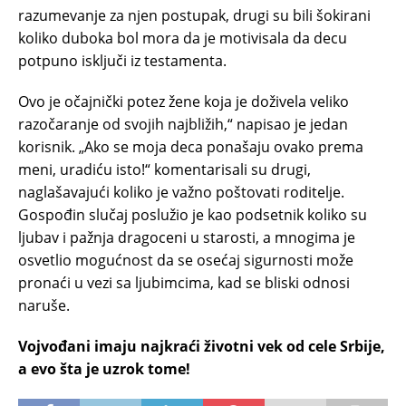
razumevanje za njen postupak, drugi su bili šokirani
koliko duboka bol mora da je motivisala da decu
potpuno isključi iz testamenta.
Ovo je očajnički potez žene koja je doživela veliko
razočaranje od svojih najbližih,“ napisao je jedan
korisnik. „Ako se moja deca ponašaju ovako prema
meni, uradiću isto!“ komentarisali su drugi,
naglašavajući koliko je važno poštovati roditelje.
Gospođin slučaj poslužio je kao podsetnik koliko su
ljubav i pažnja dragoceni u starosti, a mnogima je
osvetlio mogućnost da se osećaj sigurnosti može
pronaći u vezi sa ljubimcima, kad se bliski odnosi
naruše.
Vojvođani imaju najkraći životni vek od cele Srbije,
a evo šta je uzrok tome!