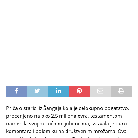
Priča o starici iz Šangaja koja je celokupno bogatstvo,
procenjeno na oko 2,5 miliona evra, testamentom
namenila svojim kućnim ljubimcima, izazvala je buru
komentara i polemiku na društvenim mrežama. Ova