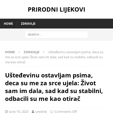
PRIRODNI LIJEKOVI
HOME
ZDRAVLJE
HOME
ZDRAVLJE
Ušteđevinu ostavljam psima, deca su
me za srce ujela: Život sam im dala, sad kad su stabilni, odbacili su
me kao otirač
Ušteđevinu ostavljam psima,
deca su me za srce ujela: Život
sam im dala, sad kad su stabilni,
odbacili su me kao otirač
June 19, 2025
urednik
Comments Off