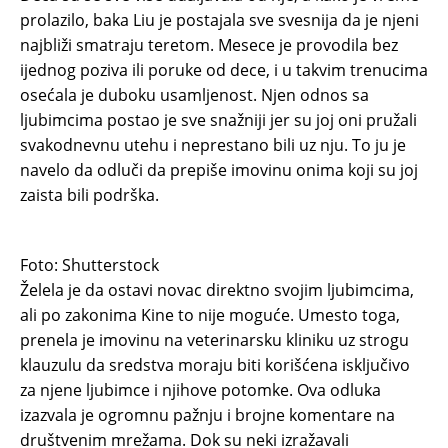
prolazilo, baka Liu je postajala sve svesnija da je njeni
najbliži smatraju teretom. Mesece je provodila bez
ijednog poziva ili poruke od dece, i u takvim trenucima
osećala je duboku usamljenost. Njen odnos sa
ljubimcima postao je sve snažniji jer su joj oni pružali
svakodnevnu utehu i neprestano bili uz nju. To ju je
navelo da odluči da prepiše imovinu onima koji su joj
zaista bili podrška.
Foto: Shutterstock
Želela je da ostavi novac direktno svojim ljubimcima,
ali po zakonima Kine to nije moguće. Umesto toga,
prenela je imovinu na veterinarsku kliniku uz strogu
klauzulu da sredstva moraju biti korišćena isključivo
za njene ljubimce i njihove potomke. Ova odluka
izazvala je ogromnu pažnju i brojne komentare na
društvenim mrežama. Dok su neki izražavali