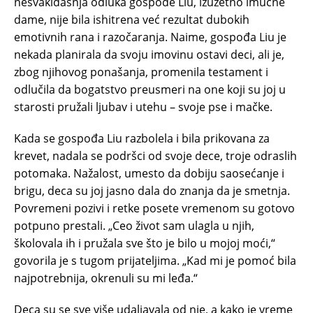
nesvakidašnja odluka gospođe Liu, izuzetno imućne
dame, nije bila ishitrena već rezultat dubokih
emotivnih rana i razočaranja. Naime, gospođa Liu je
nekada planirala da svoju imovinu ostavi deci, ali je,
zbog njihovog ponašanja, promenila testament i
odlučila da bogatstvo preusmeri na one koji su joj u
starosti pružali ljubav i utehu – svoje pse i mačke.
Kada se gospođa Liu razbolela i bila prikovana za
krevet, nadala se podršci od svoje dece, troje odraslih
potomaka. Nažalost, umesto da dobiju saosećanje i
brigu, deca su joj jasno dala do znanja da je smetnja.
Povremeni pozivi i retke posete vremenom su gotovo
potpuno prestali. „Ceo život sam ulagla u njih,
školovala ih i pružala sve što je bilo u mojoj moći,“
govorila je s tugom prijateljima. „Kad mi je pomoć bila
najpotrebnija, okrenuli su mi leđa.“
Deca su se sve više udaljavala od nje, a kako je vreme