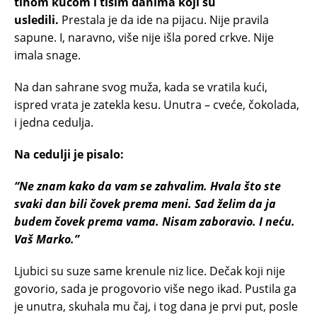
tihom kućom i tišim danima koji su
usledili.
Prestala je da ide na pijacu. Nije pravila
sapune. I, naravno, više nije išla pored crkve. Nije
imala snage.
Na dan sahrane svog muža, kada se vratila kući,
ispred vrata je zatekla kesu. Unutra – cveće, čokolada,
i jedna cedulja.
Na cedulji je pisalo:
“Ne znam kako da vam se zahvalim. Hvala što ste
svaki dan bili čovek prema meni. Sad želim da ja
budem čovek prema vama. Nisam zaboravio. I neću.
Vaš Marko.”
Ljubici su suze same krenule niz lice. Dečak koji nije
govorio, sada je progovorio više nego ikad. Pustila ga
je unutra, skuhala mu čaj, i tog dana je prvi put, posle