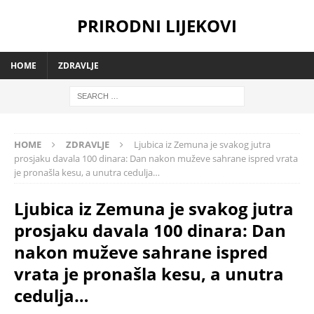
PRIRODNI LIJEKOVI
HOME
ZDRAVLJE
HOME
ZDRAVLJE
Ljubica iz Zemuna je svakog jutra
prosjaku davala 100 dinara: Dan nakon muževe sahrane ispred vrata
je pronašla kesu, a unutra cedulja…
Ljubica iz Zemuna je svakog jutra
prosjaku davala 100 dinara: Dan
nakon muževe sahrane ispred
vrata je pronašla kesu, a unutra
cedulja…