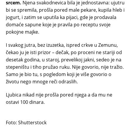
srcem.
Njena svakodnevica bila je jednostavna: ujutru
bi se spremila, prošla pored male pekare, kupila hleb i
jogurt, i zatim se uputila ka pijaci, gde je prodavala
domaće sapune koje je pravila po receptu svoje
pokojne majke.
I svakog jutra, bez izuzetka, ispred crkve u Zemunu,
čekao ju je isti prizor – dečak, po proceni ne stariji od
desetak godina, u staroj, prevelikoj jakni, sedeo je na
stepeništu i tiho pružao ruku. Nije govorio, nije tražio.
Samo je bio tu, s pogledom koji je više govorio o
životu nego mnoge reči odraslih.
Ljubica nikad nije prošla pored njega a da mu ne
ostavi 100 dinara.
Foto: Shutterstock