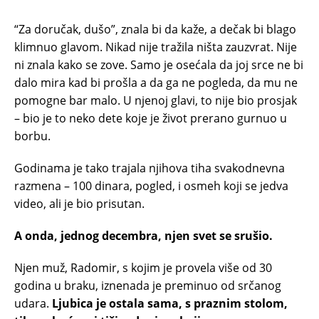
“Za doručak, dušo”, znala bi da kaže, a dečak bi blago
klimnuo glavom. Nikad nije tražila ništa zauzvrat. Nije
ni znala kako se zove. Samo je osećala da joj srce ne bi
dalo mira kad bi prošla a da ga ne pogleda, da mu ne
pomogne bar malo. U njenoj glavi, to nije bio prosjak
– bio je to neko dete koje je život prerano gurnuo u
borbu.
Godinama je tako trajala njihova tiha svakodnevna
razmena – 100 dinara, pogled, i osmeh koji se jedva
video, ali je bio prisutan.
A onda, jednog decembra, njen svet se srušio.
Njen muž, Radomir, s kojim je provela više od 30
godina u braku, iznenada je preminuo od srčanog
udara.
Ljubica je ostala sama, s praznim stolom,