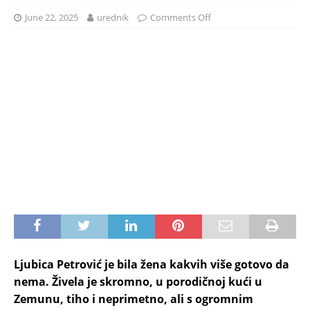
June 22, 2025
urednik
Comments Off
Ljubica Petrović je bila žena kakvih više gotovo da
nema. Živela je skromno, u porodičnoj kući u
Zemunu, tiho i neprimetno, ali s ogromnim