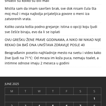
shvatili su koliko su bili mali
Mislila sam da imam savršen brak, sve dok nisam čula šta
moj muž i moja najbolja prijateljica govore o meni iza
zatvorenih vrata.
Koliko zaista košta podno grejanje: Istina o opciji koju ljudi
sve češće biraju, evo da li se isplati
OVU GREŠKU ŽENE PRAVE GODINAMA, A NIKO IM NIKAD NIJE
REKAO DA BAŠ ONA UNIŠTAVA ZDRAVLJE POSLE 40
Beograđanin posetio najhladnije mesto na svetu i video kako
žive ljudi na 71°C: Od mraza im koža puca, nemaju toalet, a
intimne odnose imaju 2 meseca u godini
JUNE 2025
M
T
W
T
F
S
S
1
2
3
4
5
6
7
8