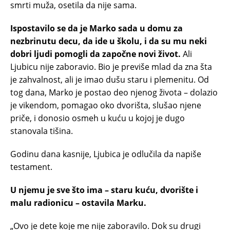
smrti muža, osetila da nije sama.
Ispostavilo se da je Marko sada u domu za
nezbrinutu decu, da ide u školu, i da su mu neki
dobri ljudi pomogli da započne novi život.
Ali
Ljubicu nije zaboravio. Bio je previše mlad da zna šta
je zahvalnost, ali je imao dušu staru i plemenitu. Od
tog dana, Marko je postao deo njenog života – dolazio
je vikendom, pomagao oko dvorišta, slušao njene
priče, i donosio osmeh u kuću u kojoj je dugo
stanovala tišina.
Godinu dana kasnije, Ljubica je odlučila da napiše
testament.
U njemu je sve što ima – staru kuću, dvorište i
malu radionicu – ostavila Marku.
„Ovo je dete koje me nije zaboravilo. Dok su drugi