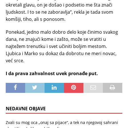
okretali glavu, on je došao i podsetio me šta znači
ljudskost. I to se ne zaboravlja“, rekla je tada svom
komšiji, tiho, ali s ponosom.
Ponekad, jedno malo dobro delo koje činimo svakog
dana, ne znajući kome i zašto, može se vratiti u
najtežem trenutku i svet učiniti boljim mestom.
Ljubica i Marko su dokaz da dobrotu ne meri novac,
već srce.
I da prava zahvalnost uvek pronađe put.
NEDAVNE OBJAVE
Zvali su mog oca „onaj sa pijace“, a tek na njegovoj sahrani