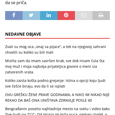
da se priča.
NEDAVNE OBJAVE
Zvali su mog oca „onaj sa pijace“, a tek na njegovoj sahrani
shvatili su koliko su bili mali
Mislila sam da imam savršen brak, sve dok nisam čula šta
moj muž i moja najbolja prijateljica govore o meni iza
zatvorenih vrata.
Koliko zaista košta podno grejanje: Istina o opciji koju ljudi
sve češće biraju, evo da li se isplati
OVU GREŠKU ŽENE PRAVE GODINAMA, A NIKO IM NIKAD NIJE
REKAO DA BAŠ ONA UNIŠTAVA ZDRAVLJE POSLE 40
Beograđanin posetio najhladnije mesto na svetu i video kako
žive ljudi na 71°C: Od mraza im koža puca, nemaju toalet, a