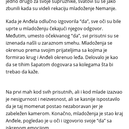
jedno drugo za svoje supružnike, svatovi su se jako
zbunili kada su videli rekaciju mladoženje Nemanje.
Kada je Anđela odlučno izgovorila “da”, sve oči su bile
uprte u mladoženju čekajući njegov odgovor.
Međutim, umesto očekivanog “da”, svi prisutni su se
iznenada našli u zaraznom smehu. Mladoženja se
okrenuo prema svojim prijateljima sa kojima je
formirao krug i Anđeli okrenuo leđa. Delovalo je kao
da se tihim šapatom dogovara sa kolegama šta bi
trebao da kaže.
Na prvi mah kod svih prisutnih, ali i kod mlade izazvao
je nesigurnost i neizvesnost, ali se kasnije ispostavilo
da je taj momenat postao nezaboravan jer je
zabeležen kamerom. Konačno, mladoženja je stao kraj
Anđele, pogledao je u oči i izgovorio svoje “da” sa
iskrenom emocijom.