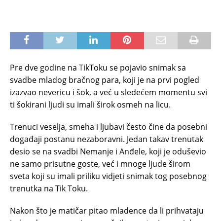
Pre dve godine na TikToku se pojavio snimak sa
svadbe mladog bračnog para, koji je na prvi pogled
izazvao nevericu i šok, a već u sledećem momentu svi
ti šokirani ljudi su imali širok osmeh na licu.
Trenuci veselja, smeha i ljubavi često čine da posebni
događaji postanu nezaboravni. Jedan takav trenutak
desio se na svadbi Nemanje i Anđele, koji je oduševio
ne samo prisutne goste, već i mnoge ljude širom
sveta koji su imali priliku vidjeti snimak tog posebnog
trenutka na Tik Toku.
Nakon što je matičar pitao mladence da li prihvataju