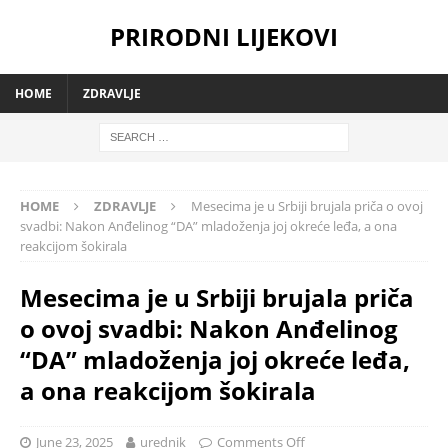
PRIRODNI LIJEKOVI
HOME
ZDRAVLJE
HOME
ZDRAVLJE
Mesecima je u Srbiji brujala priča o ovoj
svadbi: Nakon Anđelinog “DA” mladoženja joj okreće leđa, a ona
reakcijom šokirala
Mesecima je u Srbiji brujala priča
o ovoj svadbi: Nakon Anđelinog
“DA” mladoženja joj okreće leđa,
a ona reakcijom šokirala
June 23, 2025
urednik
Comments Off