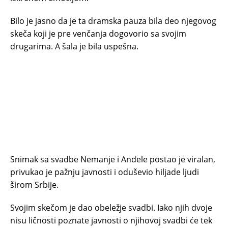
Bilo je jasno da je ta dramska pauza bila deo njegovog
skeča koji je pre venčanja dogovorio sa svojim
drugarima. A šala je bila uspešna.
Snimak sa svadbe Nemanje i Anđele postao je viralan,
privukao je pažnju javnosti i oduševio hiljade ljudi
širom Srbije.
Svojim skečom je dao obeležje svadbi. Iako njih dvoje
nisu ličnosti poznate javnosti o njihovoj svadbi će tek