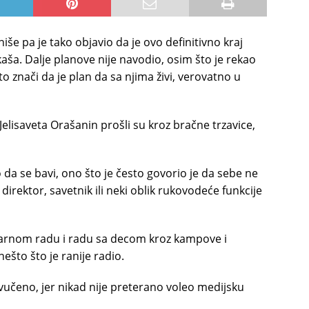
iše pa je tako objavio da je ovo definitivno kraj
aša. Dalje planove nije navodio, osim što je rekao
to znači da je plan da sa njima živi, verovatno u
elisaveta Orašanin prošli su kroz bračne trzavice,
da se bavi, ono što je često govorio je da sebe ne
 direktor, savetnik ili neki oblik rukovodeće funkcije
tarnom radu i radu sa decom kroz kampove i
nešto što je ranije radio.
vučeno, jer nikad nije preterano voleo medijsku