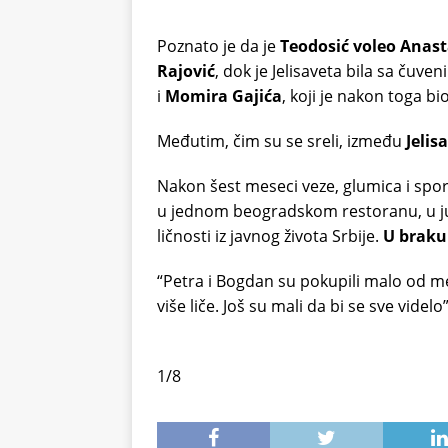
Poznato je da je
Teodosić voleo Anast
Rajović
, dok je Jelisaveta bila sa čuve
i
Momira Gajića
, koji je nakon toga b
Međutim, čim su se sreli, između
Jelis
Nakon šest meseci veze, glumica i sport
u jednom beogradskom restoranu, u ju
ličnosti iz javnog života Srbije.
U braku 
“Petra i Bogdan su pokupili malo od me
više liče. Još su mali da bi se sve videl
1/8