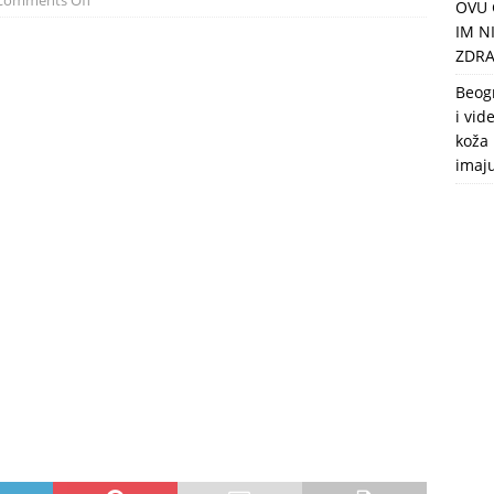
Comments Off
OVU 
puca, nemaju toalet, a intimne odnose imaju 2 meseca u godini
IM N
ZDRA
Beog
i vid
koža 
imaj