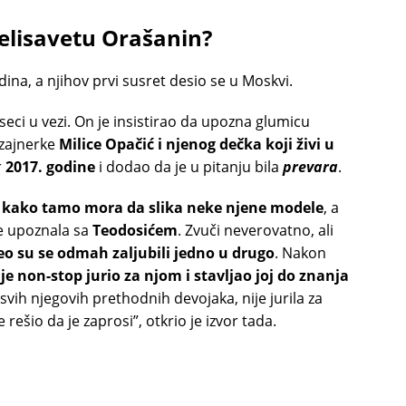
Jelisavetu Orašanin?
dina, a njihov prvi susret desio se u Moskvi.
eci u vezi. On je insistirao da upozna glumicu
izajnerke
Milice Opačić i njenog dečka koji živi u
r
2017. godine
i dodao da je u pitanju bila
prevara
.
j
kako tamo mora da slika neke njene modele
, a
je upoznala sa
Teodosićem
. Zvuči neverovatno, ali
Teo su se odmah zaljubili jedno u drugo
. Nakon
je non-stop jurio za njom i stavljao joj do znanja
d svih njegovih prethodnih devojaka, nije jurila za
rešio da je zaprosi”, otkrio je izvor tada.