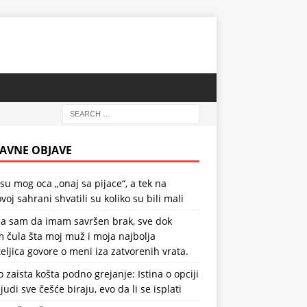
AVNE OBJAVE
 su mog oca „onaj sa pijace“, a tek na
voj sahrani shvatili su koliko su bili mali
la sam da imam savršen brak, sve dok
 čula šta moj muž i moja najbolja
teljica govore o meni iza zatvorenih vrata.
o zaista košta podno grejanje: Istina o opciji
ljudi sve češće biraju, evo da li se isplati