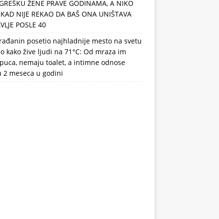
GREŠKU ŽENE PRAVE GODINAMA, A NIKO
IKAD NIJE REKAO DA BAŠ ONA UNIŠTAVA
VLJE POSLE 40
rađanin posetio najhladnije mesto na svetu
eo kako žive ljudi na 71°C: Od mraza im
puca, nemaju toalet, a intimne odnose
u 2 meseca u godini