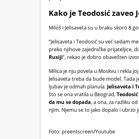
Kako je Teodosić zaveo 
Miloš i Jelisaveta su u braku skoro 8 go
“Jelisaveta i Teodosić su već sedam mes
preko njihove zajedničke prijateljice, d
Rusiji
“, rekao je dobro obavešten izvo
Milica je nju povela u Moskvu i rekla jo
Jelisaveta treba da bude model. Tada 
ljubav je odmah planula.
Jelisaveta i 
što se ona vratila u Beograd,
Teodosić 
da mu se dopada
, a ona, za razliku o
njim. Njemu se to jako dopalo i ubrzo je 
Foto: preentscreen/Youtube