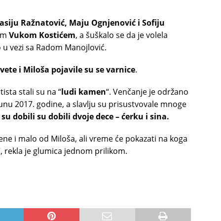
asiju Ražnatović, Maju Ognjenović i Sofiju
nim
Vukom Kostićem
, a šuškalo se da je volela
io u vezi sa Radom Manojlović.
avete i Miloša pojavile su se varnice
.
ista stali su na “
ludi kamen
“. Venčanje je održano
nu 2017. godine, a slavlju su prisustvovale mnoge
su dobili su dobili dvoje dece – ćerku i sina.
ne i malo od Miloša, ali vreme će pokazati na koga
o”, rekla je glumica jednom prilikom.