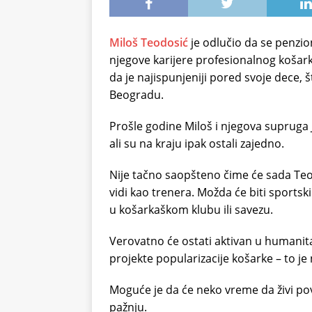
Miloš Teodosić
je odlučio da se penzion
njegove karijere profesionalnog košark
da je najispunjeniji pored svoje dece, š
Beogradu.
Prošle godine Miloš i njegova supruga J
ali su na kraju ipak ostali zajedno.
Nije tačno saopšteno čime će sada Teo 
vidi kao trenera. Možda će biti sportski
u košarkaškom klubu ili savezu.
Verovatno će ostati aktivan u humani
projekte popularizacije košarke – to je 
Moguće je da će neko vreme da živi po
pažnju.