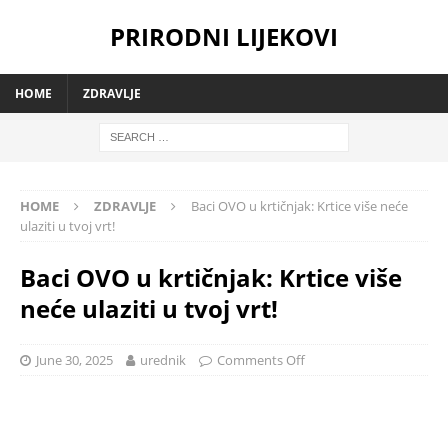
PRIRODNI LIJEKOVI
HOME
ZDRAVLJE
HOME
ZDRAVLJE
Baci OVO u krtičnjak: Krtice više neće
ulaziti u tvoj vrt!
Baci OVO u krtičnjak: Krtice više
neće ulaziti u tvoj vrt!
June 30, 2025
urednik
Comments Off