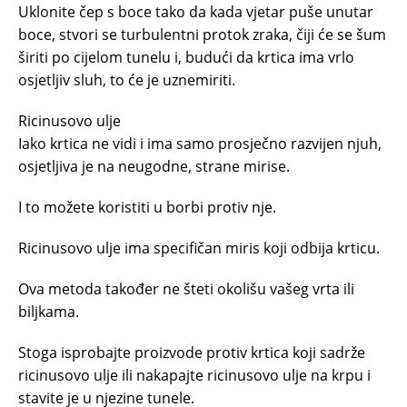
Uklonite čep s boce tako da kada vjetar puše unutar
boce, stvori se turbulentni protok zraka, čiji će se šum
širiti po cijelom tunelu i, budući da krtica ima vrlo
osjetljiv sluh, to će je uznemiriti.
Ricinusovo ulje
Iako krtica ne vidi i ima samo prosječno razvijen njuh,
osjetljiva je na neugodne, strane mirise.
I to možete koristiti u borbi protiv nje.
Ricinusovo ulje ima specifičan miris koji odbija krticu.
Ova metoda također ne šteti okolišu vašeg vrta ili
biljkama.
Stoga isprobajte proizvode protiv krtica koji sadrže
ricinusovo ulje ili nakapajte ricinusovo ulje na krpu i
stavite je u njezine tunele.