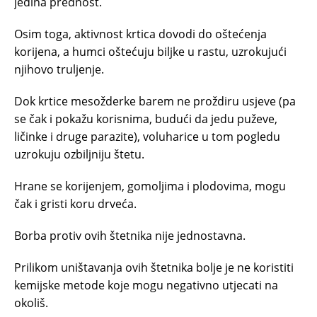
jedina prednost.
Osim toga, aktivnost krtica dovodi do oštećenja
korijena, a humci oštećuju biljke u rastu, uzrokujući
njihovo truljenje.
Dok krtice mesožderke barem ne proždiru usjeve (pa
se čak i pokažu korisnima, budući da jedu puževe,
ličinke i druge parazite), voluharice u tom pogledu
uzrokuju ozbiljniju štetu.
Hrane se korijenjem, gomoljima i plodovima, mogu
čak i gristi koru drveća.
Borba protiv ovih štetnika nije jednostavna.
Prilikom uništavanja ovih štetnika bolje je ne koristiti
kemijske metode koje mogu negativno utjecati na
okoliš.