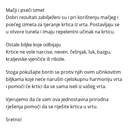
Mačji i pseći izmet
Dobri rezultati zabilježeni su i pri korištenju mačjeg i
psećeg izmeta za tjeranje krtica iz vrta. Postavljaju se
u otvore tunela i imaju repelentni učinak na krticu.
Ostale biljke koje odbijaju
Krtice ne vole narcise, neven, češnjak, luk, bazgu,
kraljevske vjenčiće ili ribizle.
Stoga pokušajte boriti se protiv njih ovim učinkovitim
biljkama koje neće narušiti cjelokupnu harmoniju vrta
i pomoći će krtici da se sama iseli iz vašeg vrta.
Vjerujemo da će vam ova jednostavna prirodna
rješenja pomoći da se riješite krtica u vrtu.
Sretno!