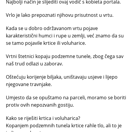
Najbolji način je slijediti ovaj vodič s kobieta portala.
Vrlo je lako prepoznati njihovu prisutnost u vrtu.
Kada se u dobro održavanom vrtu pojave
karakteristični humci i rupe u zemlji, već znamo da su
se tamo pojavile krtice ili voluharice.
Vrtni štetnici kopaju podzemne tunele, zbog čega sav
naš trud odlazi u zaborav.
Oštećuju korijenje biljaka, uništavaju usjeve i lijepo
njegovane travnjake.
Umjesto da se opuštamo na parceli, moramo se boriti
protiv ovih nepozvanih gostiju.
Kako se riješiti krtica i voluharica?
Kopanjem podzemnih tunela krtice rahle tlo, ali to je