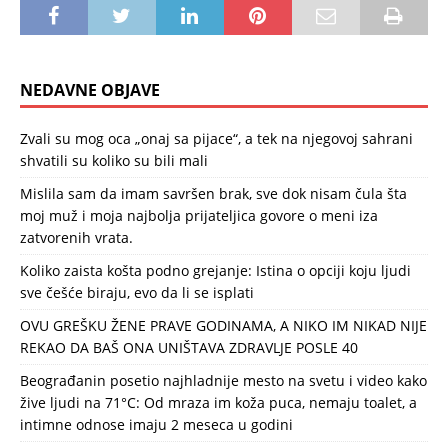
NEDAVNE OBJAVE
Zvali su mog oca „onaj sa pijace“, a tek na njegovoj sahrani
shvatili su koliko su bili mali
Mislila sam da imam savršen brak, sve dok nisam čula šta
moj muž i moja najbolja prijateljica govore o meni iza
zatvorenih vrata.
Koliko zaista košta podno grejanje: Istina o opciji koju ljudi
sve češće biraju, evo da li se isplati
OVU GREŠKU ŽENE PRAVE GODINAMA, A NIKO IM NIKAD NIJE
REKAO DA BAŠ ONA UNIŠTAVA ZDRAVLJE POSLE 40
Beograđanin posetio najhladnije mesto na svetu i video kako
žive ljudi na 71°C: Od mraza im koža puca, nemaju toalet, a
intimne odnose imaju 2 meseca u godini