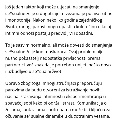
Još jedan faktor koji može utjecati na smanjenje
se*sualne želje u dugotrajnim vezama je pojava rutine
i monotonije. Nakon nekoliko godina zajedničkog
života, mnogi parovi mogu upasti u kolotečinu u kojoj
intimni odnosi postaju predvidljivi i dosadni.
To je sasvim normalno, ali može dovesti do smanjenja
se*sualne želje kod muškaraca. Ovaj problem nije
nužno pokazatelj nedostatka privlačnosti prema
partnerici, već znak da je potrebno unijeti nešto novo
i uzbudljivo u se*sualni život.
Upravo zbog toga, mnogi stručnjaci preporučuju
parovima da budu otvoreni za istraživanje novih
načina izražavanja intimnosti i eksperimentiranja u
spavaćoj sobi kako bi održali strast. Komunikacija o
željama, fantazijama i potrebama može biti ključna za
očuvanje se*sualne dinamike u dugotrajnim vezama.