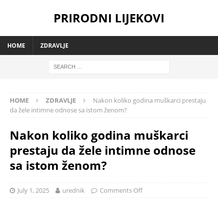
PRIRODNI LIJEKOVI
HOME
ZDRAVLJE
HOME
ZDRAVLJE
Nakon koliko godina muškarci prestaju
da žele intimne odnose sa istom ženom?
Nakon koliko godina muškarci
prestaju da žele intimne odnose
sa istom ženom?
July 1, 2025
urednik
Comments Off