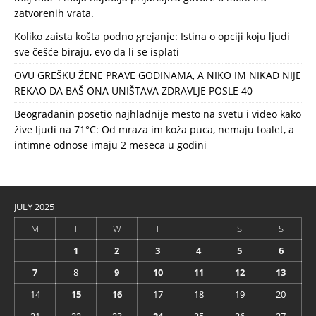
zatvorenih vrata.
Koliko zaista košta podno grejanje: Istina o opciji koju ljudi
sve češće biraju, evo da li se isplati
OVU GREŠKU ŽENE PRAVE GODINAMA, A NIKO IM NIKAD NIJE
REKAO DA BAŠ ONA UNIŠTAVA ZDRAVLJE POSLE 40
Beograđanin posetio najhladnije mesto na svetu i video kako
žive ljudi na 71°C: Od mraza im koža puca, nemaju toalet, a
intimne odnose imaju 2 meseca u godini
JULY 2025
M
T
W
T
F
S
S
1
2
3
4
5
6
7
8
9
10
11
12
13
14
15
16
17
18
19
20