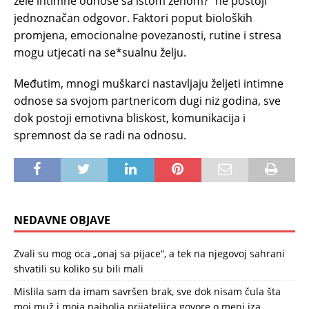
žele intimne odnose sa istom ženom?“ ne postoji
jednoznačan odgovor. Faktori poput bioloških
promjena, emocionalne povezanosti, rutine i stresa
mogu utjecati na se*sualnu želju.
Međutim, mnogi muškarci nastavljaju željeti intimne
odnose sa svojom partnericom dugi niz godina, sve
dok postoji emotivna bliskost, komunikacija i
spremnost da se radi na odnosu.
NEDAVNE OBJAVE
Zvali su mog oca „onaj sa pijace“, a tek na njegovoj sahrani
shvatili su koliko su bili mali
Mislila sam da imam savršen brak, sve dok nisam čula šta
moj muž i moja najbolja prijateljica govore o meni iza