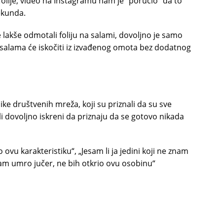
folije, video na Instagramu nam je “poručio” da to
ekunda.
e lakše odmotali foliju na salami, dovoljno je samo
– i salama će iskočiti iz izvađenog omota bez dodatnog
ke društvenih mreža, koji su priznali da su sve
ili dovoljno iskreni da priznaju da se gotovo nikada
ovu karakteristiku“, „Jesam li ja jedini koji ne znam
 sam umro jučer, ne bih otkrio ovu osobinu“