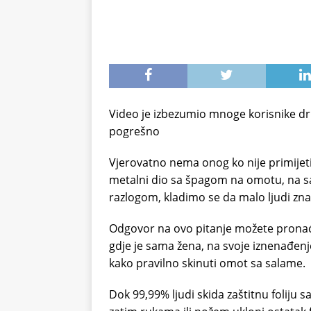
Video je izbezumio mnoge korisnike dru
pogrešno
Vjerovatno nema onog ko nije primijeti
metalni dio sa špagom na omotu, na s
razlogom, kladimo se da malo ljudi zn
Odgovor na ovo pitanje možete pronaći
gdje je sama žena, na svoje iznenađenje
kako pravilno skinuti omot sa salame.
Dok 99,99% ljudi skida zaštitnu foliju 