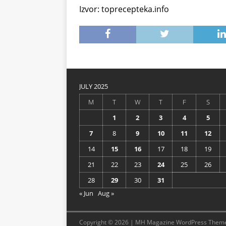
Izvor: toprecepteka.info
JULY 2025
M
T
W
T
F
S
1
2
3
4
5
7
8
9
10
11
12
14
15
16
17
18
19
21
22
23
24
25
26
28
29
30
31
« Jun
Aug »
Copyright © 2026 | MH Magazine WordPress Them