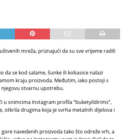
štvenih mreža, priznajući da su sve vrijeme radili
o da se kod salame, šunke ili kobasice nalazi
amom kraju proizvoda. Međutim, iako postoji s
a njegovu stvarnu upotrebu.
 u snimcima Instagram profila “buketyildirims”,
, otkrila drugima koja je svrha metalnih dijelova i
sa gore navedenih proizvoda tako što odreže vrh, a