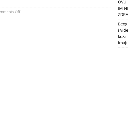
OVU 
puca, nemaju toalet, a intimne odnose imaju 2 meseca u godini
IM N
mments Off
ZDRA
Beog
i vid
koža 
imaj