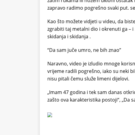
zatim rukama ili nožem ukloni ostatak 
zapravo radimo pogrešno svaki put. s
Kao što možete vidjeti u videu, da bist
zgrabiti taj metalni dio i okrenuti ga 
skidanja i skidanja .
“Da sam juče umro, ne bih znao”
Naravno, video je izludio mnoge korisni
vrijeme radili pogrešno, iako su neki b
nisu pitali čemu služe limeni dijelovi.
„Imam 47 godina i tek sam danas otkrio 
zašto ova karakteristika postoji“, „Da