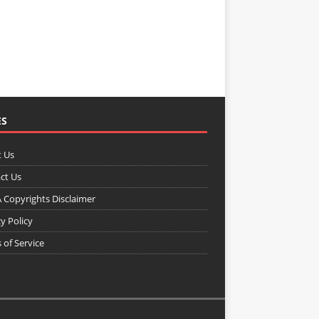
ES
 Us
ct Us
Copyrights Disclaimer
y Policy
 of Service