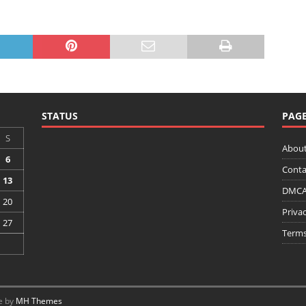
STATUS
PAG
S
About
6
Conta
13
DMCA 
20
Privac
27
Terms
e by
MH Themes