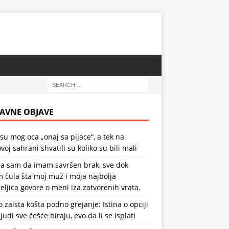
AVNE OBJAVE
 su mog oca „onaj sa pijace“, a tek na
voj sahrani shvatili su koliko su bili mali
la sam da imam savršen brak, sve dok
 čula šta moj muž i moja najbolja
teljica govore o meni iza zatvorenih vrata.
o zaista košta podno grejanje: Istina o opciji
ljudi sve češće biraju, evo da li se isplati