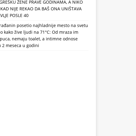
GREŠKU ŽENE PRAVE GODINAMA, A NIKO
IKAD NIJE REKAO DA BAŠ ONA UNIŠTAVA
VLJE POSLE 40
rađanin posetio najhladnije mesto na svetu
eo kako žive ljudi na 71°C: Od mraza im
puca, nemaju toalet, a intimne odnose
u 2 meseca u godini