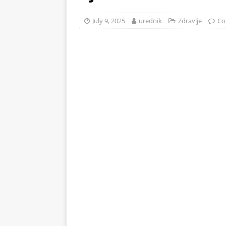
na 71°C: Od mraza im koža 
July 9, 2025
urednik
Zdravlje
Co
ZDRAVLJE