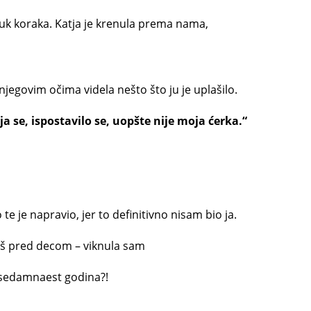
uk koraka. Katja je krenula prema nama,
 njegovim očima videla nešto što ju je uplašilo.
oja se, ispostavilo se, uopšte nije moja ćerka.“
te je napravio, jer to definitivno nisam bio ja.
aš pred decom – viknula sam
i sedamnaest godina?!