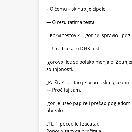
– O čemu – skinuo je cipele.
— O rezultatima testa.
– Kakvi testovi? – Igor se ispravio i po
— Uradila sam DNK test.
Igorovo lice se polako menjalo. Zbunje
zbunjenosti.
„Pa šta?“ upitao je promuklim glasom.
— Pročitaj sam.
Igor je uzeo papire i prešao pogledom 
ubrzalo.
„Ti…“, počeo je i zaćutao.
Ponovo sam ga pročitala.