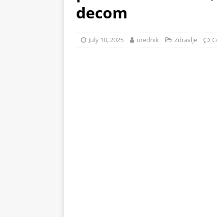
decom
na 71°C: Od mraza im koža 
ZDRAVLJE
July 10, 2025
urednik
Zdravlje
C