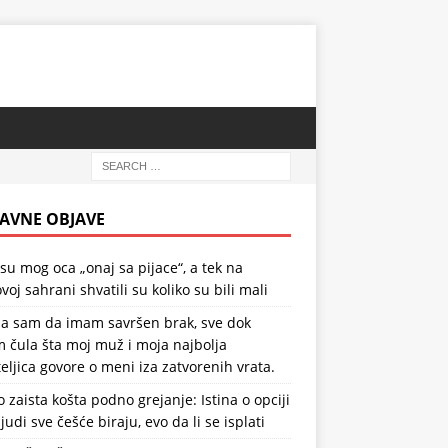
AVNE OBJAVE
 su mog oca „onaj sa pijace“, a tek na
voj sahrani shvatili su koliko su bili mali
la sam da imam savršen brak, sve dok
 čula šta moj muž i moja najbolja
teljica govore o meni iza zatvorenih vrata.
o zaista košta podno grejanje: Istina o opciji
ljudi sve češće biraju, evo da li se isplati