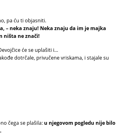
, pa ću ti objasniti.
ta, – neka znaju! Neka znaju da im je majka
m ništa ne znači!
evojčice će se uplašiti i…
 takođe dotrčale, privučene vriskama, i stajale su
ono čega se plašila:
u njegovom pogledu nije bilo
.