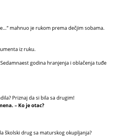
moje…“ mahnuo je rukom prema dečjim sobama.
kumenta iz ruku.
„Sedamnaest godina hranjenja i oblačenja tuđe
radila? Priznaj da si bila sa drugim!
amena. – Ko je otac?
da školski drug sa maturskog okupljanja?