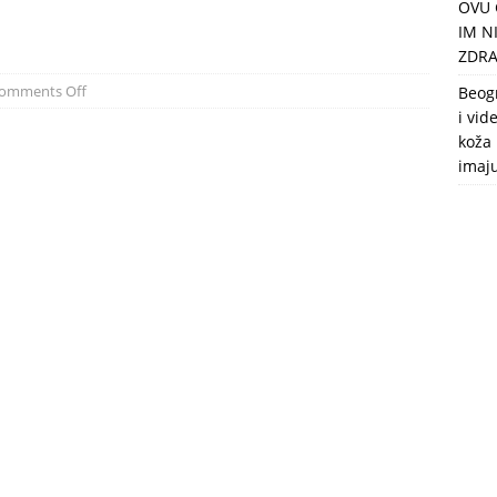
OVU 
puca, nemaju toalet, a intimne odnose imaju 2 meseca u godini
IM N
ZDRA
omments Off
Beog
i vid
koža 
imaj