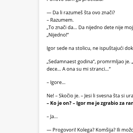
— Da li razumeš šta ovo znači?
– Razumem.
„To znači da… Da nijedno dete nije 
„Nijedno!“
Igor sede na stolicu, ne ispuštajući do
„Sedamnaest godina“, promrmljao je. 
dece… A ona su mi stranci…“
– Igore…
Ne! – Skočio je. – Jesi li svesna šta si u
– Ko je on? – Igor me je zgrabio za r
– Ja…
— Progovori! Kolega? Komšija? Ili mož