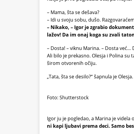
– Mama, šta se dešava?
– Idi u svoju sobu, dušo. Razgovaraćemo
– Nikako, – Igor je zgrabio dokumen
lažov! Da im onaj koga su zvali tato
– Dosta! – viknu Marina. – Dosta već… D
Ali bilo je prekasno. Olesja i Polina su
širom otvorenih očiju.
„Tata, šta se desilo?“ šapnula je Olesja.
Foto: Shutterstock
Igor ju je pogledao, a Marina je videla 
ni kapi ljubavi prema deci. Samo bes