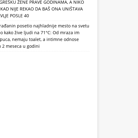
GREŠKU ŽENE PRAVE GODINAMA, A NIKO
IKAD NIJE REKAO DA BAŠ ONA UNIŠTAVA
VLJE POSLE 40
rađanin posetio najhladnije mesto na svetu
eo kako žive ljudi na 71°C: Od mraza im
puca, nemaju toalet, a intimne odnose
u 2 meseca u godini