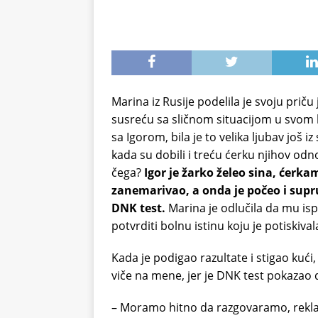
Marina iz Rusije podelila je svoju prič
susreću sa sličnom situacijom u svom 
sa Igorom, bila je to velika ljubav još i
kada su dobili i treću ćerku njihov od
čega?
Igor je žarko želeo sina, ćerka
zanemarivao, a onda je počeo i supru
DNK test.
Marina je odlučila da mu ispun
potvrditi bolnu istinu koju je potiskiva
Kada je podigao razultate i stigao kuć
viče na mene, jer je DNK test pokazao 
– Moramo hitno da razgovaramo, rekla