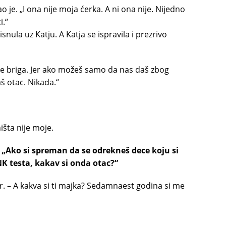
ao je. „I ona nije moja ćerka. A ni ona nije. Nijedno
i.“
isnula uz Katju. A Katja se ispravila i prezrivo
e me briga. Jer ako možeš samo da nas daš zbog
š otac. Nikada.“
ništa nije moje.
.
„Ako si spreman da se odrekneš dece koju si
 testa, kakav si onda otac?“
r. – A kakva si ti majka? Sedamnaest godina si me