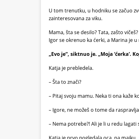
U tom trenutku, u hodniku se začuo zv
zainteresovana za viku.
Mama, šta se desilo? Tata, zašto vičeš?
Igor se okrenuo ka ćerki, a Marina je u
„Evo je“, siktnuo je. „Moja ‘ćerka’. K
Katja je prebledela.
– Šta to znači?
– Pitaj svoju mamu. Neka ti ona kaže ko 
– Igore, ne možeš o tome da raspravlj
– Nema potrebe?! Ali je li u redu lagat
Katja je prvo pogledala oca, pa majku.