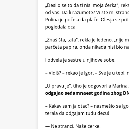
„Desilo se to da ti nisi moja ćerka“, rek
od vas. Da li razumete? Vi ste mi stranc
Polina je počela da plače. Olesja se prit
pogledala oca.
„Znaš šta, tata“, rekla je ledeno, „nij
parčeta papira, onda nikada nisi bio na
I odvela je sestre u njihove sobe.
– Vidiš? – rekao je Igor. – Sve je u tebi, 
„U pravu je“, tiho je odgovorila Marina
odgajao sedamnaest godina zbog DNK
– Kakav sam ja otac? – nasmešio se Igo
terala da odgajam tuđu decu!
— Ne stranci. Naše ćerke.