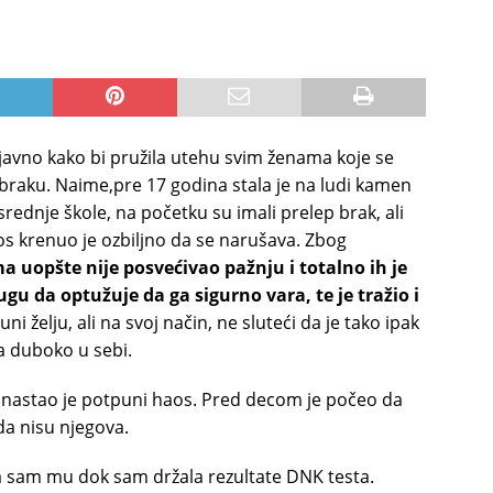
u javno kako bi pružila utehu svim ženama koje se
braku. Naime,pre 17 godina stala je na ludi kamen
z srednje škole, na početku su imali prelep brak, ali
nos krenuo je ozbiljno da se narušava. Zbog
ma uopšte nije posvećivao pažnju i totalno ih je
gu da optužuje da ga sigurno vara, te je tražio i
i želju, ali na svoj način, ne sluteći da je tako ipak
la duboko u sebi.
i, nastao je potpuni haos. Pred decom je počeo da
da nisu njegova.
 sam mu dok sam držala rezultate DNK testa.