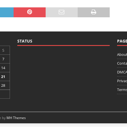
STATUS
PAG
S
About
7
Conta
14
DMCA 
21
Privac
28
Terms
e by
MH Themes