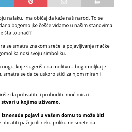
oju nafaku, ima običaj da kaže naš narod. To se
ih dana bogomoljke češće viđamo u našim stanovima
e šta to znači?
ra se smatra znakom sreće, a pojavljivanje mačke
gomoljka nosi svoju simboliku.
h nogu, koje sugerišu na molitvu – bogomoljka je
, smatra se da će uskoro stići za njom miran i
iriše da prihvatite i probudite moć mira i
 stvari u kojima uživamo.
a
iznenada pojavi u vašem domu to može biti
obratiti pažnju ili neku priliku ne smete da