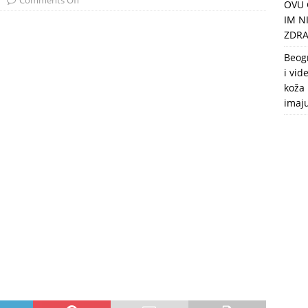
Comments Off
OVU 
puca, nemaju toalet, a intimne odnose imaju 2 meseca u godini
IM N
ZDRA
Beog
i vid
koža 
imaj