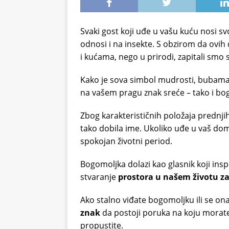
Svaki gost koji uđe u vašu kuću nosi sv
odnosi i na insekte. S obzirom da ov
i kućama, nego u prirodi, zapitali smo s
Kako je sova simbol mudrosti, bubama
na vašem pragu znak sreće – tako i bo
Zbog karakterističnih položaja prednji
tako dobila ime. Ukoliko uđe u vaš dom
spokojan životni period.
Bogomoljka dolazi kao glasnik koji insp
stvaranje
prostora u našem životu za
Ako stalno viđate bogomoljku ili se on
znak
da postoji poruka na koju morate 
propustite.