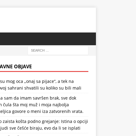
AVNE OBJAVE
 su mog oca „onaj sa pijace“, a tek na
voj sahrani shvatili su koliko su bili mali
la sam da imam savršen brak, sve dok
 čula šta moj muž i moja najbolja
teljica govore o meni iza zatvorenih vrata.
o zaista košta podno grejanje: Istina o opciji
ljudi sve češće biraju, evo da li se isplati