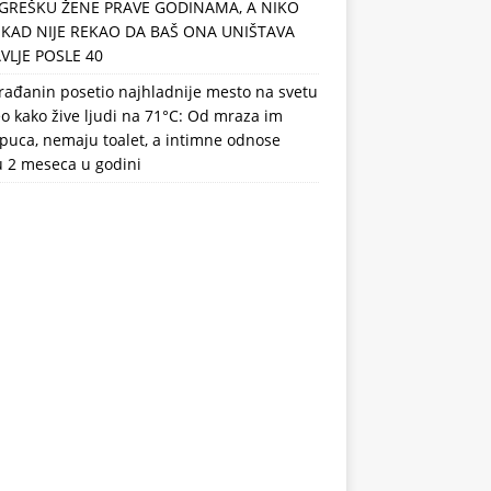
GREŠKU ŽENE PRAVE GODINAMA, A NIKO
IKAD NIJE REKAO DA BAŠ ONA UNIŠTAVA
VLJE POSLE 40
rađanin posetio najhladnije mesto na svetu
eo kako žive ljudi na 71°C: Od mraza im
puca, nemaju toalet, a intimne odnose
u 2 meseca u godini