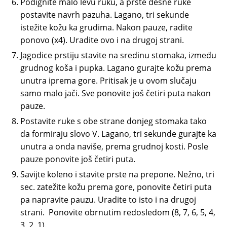
Podignite malo levu ruku, a prste desne ruke
postavite navrh pazuha. Lagano, tri sekunde
istežite kožu ka grudima. Nakon pauze, radite
ponovo (x4). Uradite ovo i na drugoj strani.
Jagodice prstiju stavite na sredinu stomaka, između
grudnog koša i pupka. Lagano gurajte kožu prema
unutra iprema gore. Pritisak je u ovom slučaju
samo malo jači. Sve ponovite još četiri puta nakon
pauze.
Postavite ruke s obe strane donjeg stomaka tako
da formiraju slovo V. Lagano, tri sekunde gurajte ka
unutra a onda naviše, prema grudnoj kosti. Posle
pauze ponovite još četiri puta.
Savijte koleno i stavite prste na prepone. Nežno, tri
sec. zatežite kožu prema gore, ponovite četiri puta
pa napravite pauzu. Uradite to isto i na drugoj
strani. Ponovite obrnutim redosledom (8, 7, 6, 5, 4,
3, 2, 1).