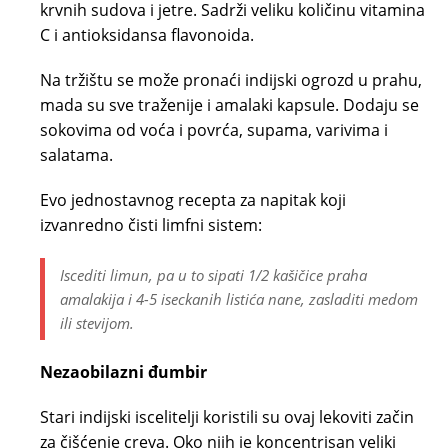
krvnih sudova i jetre. Sadrži veliku količinu vitamina
C i antioksidansa flavonoida.
Na tržištu se može pronaći indijski ogrozd u prahu,
mada su sve traženije i amalaki kapsule. Dodaju se
sokovima od voća i povrća, supama, varivima i
salatama.
Evo jednostavnog recepta za napitak koji
izvanredno čisti limfni sistem:
Iscediti limun, pa u to sipati 1/2 kašičice praha
amalakija i 4-5 iseckanih listića nane, zasladiti medom
ili stevijom.
Nezaobilazni đumbir
Stari indijski iscelitelji koristili su ovaj lekoviti začin
za čišćenje creva. Oko njih je koncentrisan veliki