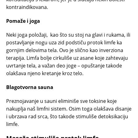
kontraindikovana.
Pomaže i joga
Neki joga položaji, kao što su stoj na glavi i rukama, ili
postavljanje nogu uza zid podstiču protok limfe ka
gornjim delovima tela. Ovo je slično kao inverziona
terapija. Limfa bolje cirkuliše uz asane koje zahtevaju
uvrtanje tela, a važan deo joge – opuštanje takode
olakšava njeno kretanje kroz telo.
Blagotvorna sauna
Preznojavanje u sauni eliminiše sve toksine koje
nakuplja naš limfni sistem. Osim toga olakšava disanje
i ubrzava rad srca, što takode stimuliše detoksikaciju
limfe.