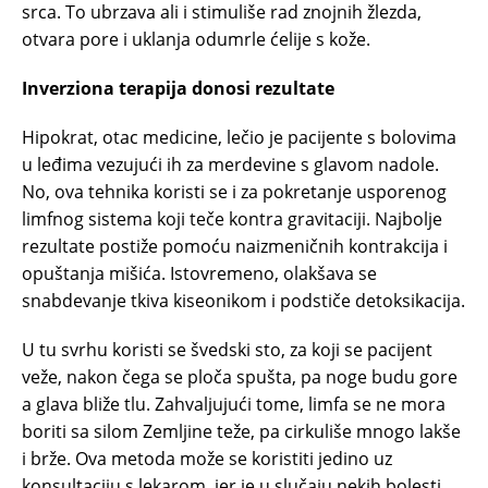
srca. To ubrzava ali i stimuliše rad znojnih žlezda,
otvara pore i uklanja odumrle ćelije s kože.
Inverziona terapija donosi rezultate
Hipokrat, otac medicine, lečio je pacijente s bolovima
u leđima vezujući ih za merdevine s glavom nadole.
No, ova tehnika koristi se i za pokretanje usporenog
limfnog sistema koji teče kontra gravitaciji. Najbolje
rezultate postiže pomoću naizmeničnih kontrakcija i
opuštanja mišića. Istovremeno, olakšava se
snabdevanje tkiva kiseonikom i podstiče detoksikacija.
U tu svrhu koristi se švedski sto, za koji se pacijent
veže, nakon čega se ploča spušta, pa noge budu gore
a glava bliže tlu. Zahvaljujući tome, limfa se ne mora
boriti sa silom Zemljine teže, pa cirkuliše mnogo lakše
i brže. Ova metoda može se koristiti jedino uz
konsultaciju s lekarom, jer je u slučaju nekih bolesti