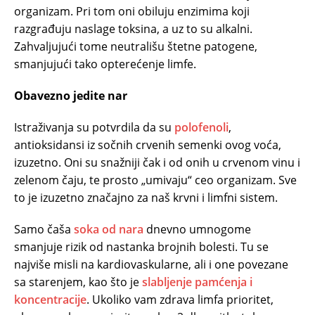
organizam. Pri tom oni obiluju enzimima koji
razgrađuju naslage toksina, a uz to su alkalni.
Zahvaljujući tome neutrališu štetne patogene,
smanjujući tako opterećenje limfe.
Obavezno jedite nar
Istraživanja su potvrdila da su
polofenoli
,
antioksidansi iz sočnih crvenih semenki ovog voća,
izuzetno. Oni su snažniji čak i od onih u crvenom vinu i
zelenom čaju, te prosto „umivaju“ ceo organizam. Sve
to je izuzetno značajno za naš krvni i limfni sistem.
Samo čaša
soka od nara
dnevno umnogome
smanjuje rizik od nastanka brojnih bolesti. Tu se
najviše misli na kardiovaskularne, ali i one povezane
sa starenjem, kao što je
slabljenje pamćenja i
koncentracije
. Ukoliko vam zdrava limfa prioritet,