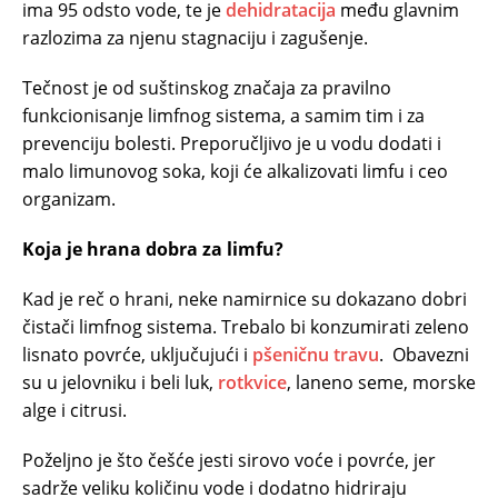
ima 95 odsto vode, te je
dehidratacija
među glavnim
razlozima za njenu stagnaciju i zagušenje.
Tečnost je od suštinskog značaja za pravilno
funkcionisanje limfnog sistema, a samim tim i za
prevenciju bolesti. Preporučljivo je u vodu dodati i
malo limunovog soka, koji će alkalizovati limfu i ceo
organizam.
Koja je hrana dobra za limfu?
Kad je reč o hrani, neke namirnice su dokazano dobri
čistači limfnog sistema. Trebalo bi konzumirati zeleno
lisnato povrće, uključujući i
pšeničnu travu
. Obavezni
su u jelovniku i beli luk,
rotkvice
, laneno seme, morske
alge i citrusi.
Poželjno je što češće jesti sirovo voće i povrće, jer
sadrže veliku količinu vode i dodatno hidriraju