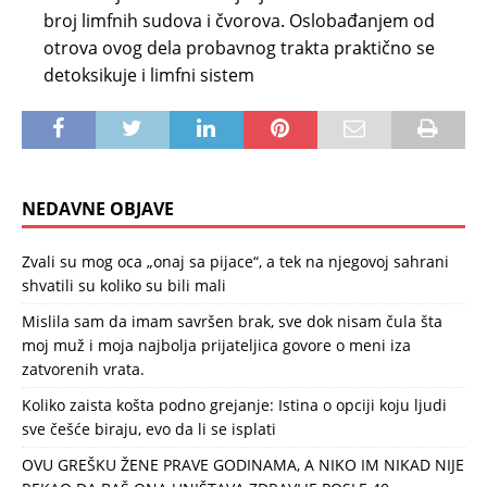
broj limfnih sudova i čvorova. Oslobađanjem od
otrova ovog dela probavnog trakta praktično se
detoksikuje i limfni sistem
NEDAVNE OBJAVE
Zvali su mog oca „onaj sa pijace“, a tek na njegovoj sahrani
shvatili su koliko su bili mali
Mislila sam da imam savršen brak, sve dok nisam čula šta
moj muž i moja najbolja prijateljica govore o meni iza
zatvorenih vrata.
Koliko zaista košta podno grejanje: Istina o opciji koju ljudi
sve češće biraju, evo da li se isplati
OVU GREŠKU ŽENE PRAVE GODINAMA, A NIKO IM NIKAD NIJE