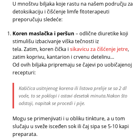
U mnoštvu biljaka koje rastu na našem području za
detoksikaciju i čišćenje limfe fitoterapeuti
preporučuju sledeće:
Koren maslačka i peršun
– odlične diuretike koji
stimulišu izbacivanje viška tečnosti iz
tela. Zatim, koren čička i
sikavicu za čišćenje jetre
,
zatim koprivu, kantarion i crvenu detelinu…
Od ovih biljaka pripremaju se čajevi po uobičajenoj
recepturi:
Kašičica usitnjenog korena ili listova prelije se sa 2 dl
vode, to se poklopi i ostavi desetak minuta.Nakon što
odstoji, napitak se procedi i pije.
Mogu se primenjivati i u obliku tinkture, a u tom
slučaju u sveže isceđen sok ili čaj sipa se 5-10 kapi
preparata.