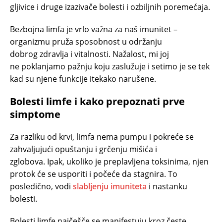
gljivice i druge izazivače bolesti i ozbiljnih poremećaja.
Bezbojna limfa je vrlo važna za naš imunitet –
organizmu pruža sposobnost u održanju
dobrog zdravlja i vitalnosti. Nažalost, mi joj
ne poklanjamo pažnju koju zaslužuje i setimo je se tek
kad su njene funkcije itekako narušene.
Bolesti limfe i kako prepoznati prve
simptome
Za razliku od krvi, limfa nema pumpu i pokreće se
zahvaljujući opuštanju i grčenju mišića i
zglobova. Ipak, ukoliko je preplavljena toksinima, njen
protok će se usporiti i počeće da stagnira. To
posledično, vodi
slabljenju imuniteta
i nastanku
bolesti.
Bolesti limfe najčešče se manifestuju kroz česte