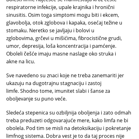
respiratorne infekcije, upale krajnika i hronični
sinusitis. Osim toga simptomi mogu biti i ekcem,
glavobolja, otok zglobova i kapaka, osećaj težine u
stomaku. Neretko se javljaju i bolovi u
zglobovima, grčevi u mišićima, fibrocistične grudi,
umor, depresija, loša koncentracija i pamćenje.
Oboleli češće imaju masne naslage oko struka i
akne na licu.
Sve navedeno su znaci koje ne treba zanemariti jer
ukazuju na dugotrajnu stagnaciju i zastoj
limfe. Shodno tome, imunitet slabi i šanse za
oboljevanje su puno veće.
Sledeća stepenica su ozbiljnija oboljenja i zato odmah
treba preduzeti odgovarajuće mere, kako limfa ne bi
obolela. Pod tim se misli na detoksikaciju i pokretanje
limfnog sistema. Dobra vest je to da taj proces nije