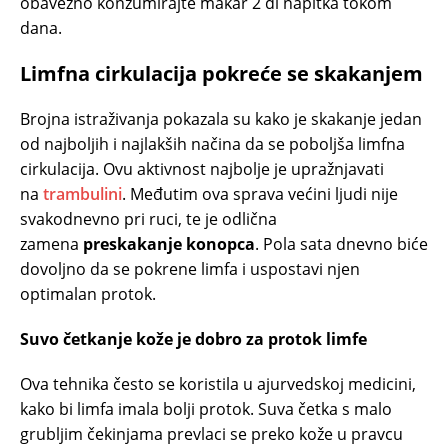
obavezno konzumirajte makar 2 dl napitka tokom
dana.
Limfna cirkulacija pokreće se skakanjem
Brojna istraživanja pokazala su kako je skakanje jedan
od najboljih i najlakših načina da se poboljša limfna
cirkulacija. Ovu aktivnost najbolje je upražnjavati
na
trambulini
. Međutim ova sprava većini ljudi nije
svakodnevno pri ruci, te je odlična
zamena
preskakanje konopca
. Pola sata dnevno biće
dovoljno da se pokrene limfa i uspostavi njen
optimalan protok.
Suvo četkanje kože je dobro za protok limfe
Ova tehnika često se koristila u ajurvedskoj medicini,
kako bi limfa imala bolji protok. Suva četka s malo
grubljim čekinjama prevlaci se preko kože u pravcu