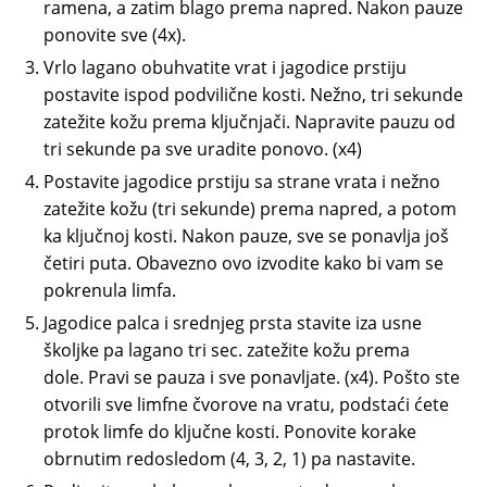
ramena, a zatim blago prema napred. Nakon pauze
ponovite sve (4x).
Vrlo lagano obuhvatite vrat i jagodice prstiju
postavite ispod podvilične kosti. Nežno, tri sekunde
zatežite kožu prema ključnjači. Napravite pauzu od
tri sekunde pa sve uradite ponovo. (x4)
Postavite jagodice prstiju sa strane vrata i nežno
zatežite kožu (tri sekunde) prema napred, a potom
ka ključnoj kosti. Nakon pauze, sve se ponavlja još
četiri puta. Obavezno ovo izvodite kako bi vam se
pokrenula limfa.
Jagodice palca i srednjeg prsta stavite iza usne
školjke pa lagano tri sec. zatežite kožu prema
dole. Pravi se pauza i sve ponavljate. (x4). Pošto ste
otvorili sve limfne čvorove na vratu, podstaći ćete
protok limfe do ključne kosti. Ponovite korake
obrnutim redosledom (4, 3, 2, 1) pa nastavite.