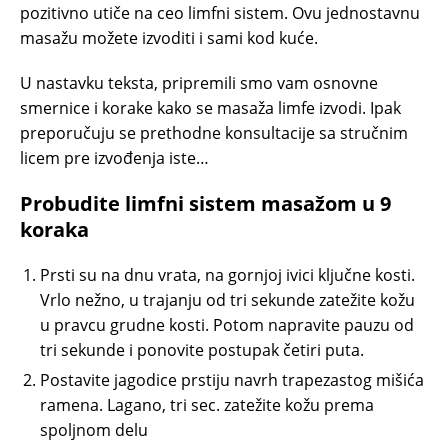
pozitivno utiče na ceo limfni sistem. Ovu jednostavnu
masažu možete izvoditi i sami kod kuće.
U nastavku teksta, pripremili smo vam osnovne
smernice i korake kako se masaža limfe izvodi. Ipak
preporučuju se prethodne konsultacije sa stručnim
licem pre izvođenja iste…
Probudite limfni sistem masažom u 9
koraka
Prsti su na dnu vrata, na gornjoj ivici ključne kosti.
Vrlo nežno, u trajanju od tri sekunde zatežite kožu
u pravcu grudne kosti. Potom napravite pauzu od
tri sekunde i ponovite postupak četiri puta.
Postavite jagodice prstiju navrh trapezastog mišića
ramena. Lagano, tri sec. zatežite kožu prema
spoljnom delu