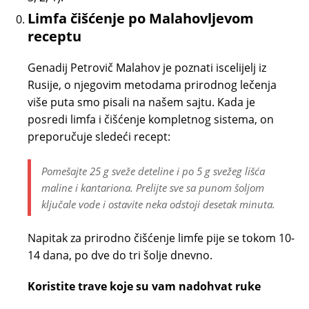
Limfa čišćenje po Malahovljevom
receptu
Genadij Petrovič Malahov je poznati iscelijelj iz
Rusije, o njegovim metodama prirodnog lečenja
više puta smo pisali na našem sajtu. Kada je
posredi limfa i čišćenje kompletnog sistema, on
preporučuje sledeći recept:
Pomešajte 25 g sveže deteline i po 5 g svežeg lišća
maline i kantariona. Prelijte sve sa punom šoljom
ključale vode i ostavite neka odstoji desetak minuta.
Napitak za prirodno čišćenje limfe pije se tokom 10-
14 dana, po dve do tri šolje dnevno.
Koristite trave koje su vam nadohvat ruke