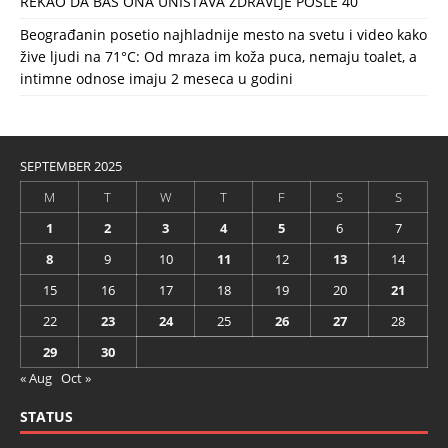
REKAO DA BAŠ ONA UNIŠTAVA ZDRAVLJE POSLE 40
Beograđanin posetio najhladnije mesto na svetu i video kako
žive ljudi na 71°C: Od mraza im koža puca, nemaju toalet, a
intimne odnose imaju 2 meseca u godini
SEPTEMBER 2025
M
T
W
T
F
S
S
1
2
3
4
5
6
7
8
9
10
11
12
13
14
15
16
17
18
19
20
21
22
23
24
25
26
27
28
29
30
« Aug
Oct »
STATUS