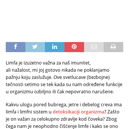
Limfa je izuzetno važna za naš imunitet,
ali nažalost, mi joj gotovo nikada ne poklanjamo
pažnju koju zaslužuje. Ove svetlucave (bezbojne)
tečnosti setimo se tek kada su nam određene funkcije
u organizmu ozbiljno ili čak nepovratno narušene.
Kakvu ulogu pored bubrega, jetre i debelog creva ima
limfa i limfni sistem u
detoksikaciji organizma
? Zašto
je on važan za celokupno zdravlje kod čoveka? Zbog
čega nam je neophodno čišćenje limfe i kako se ono