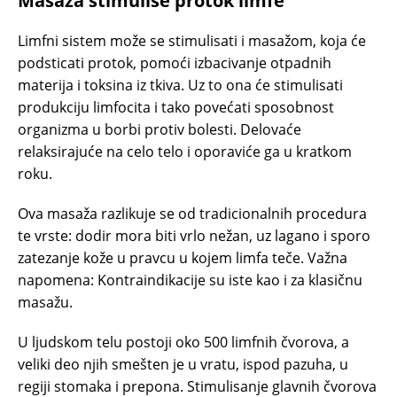
Masaža stimuliše protok limfe
Limfni sistem može se stimulisati i masažom, koja će
podsticati protok, pomoći izbacivanje otpadnih
materija i toksina iz tkiva. Uz to ona će stimulisati
produkciju limfocita i tako povećati sposobnost
organizma u borbi protiv bolesti. Delovaće
relaksirajuće na celo telo i oporaviće ga u kratkom
roku.
Ova masaža razlikuje se od tradicionalnih procedura
te vrste: dodir mora biti vrlo nežan, uz lagano i sporo
zatezanje kože u pravcu u kojem limfa teče. Važna
napomena: Kontraindikacije su iste kao i za klasičnu
masažu.
U ljudskom telu postoji oko 500 limfnih čvorova, a
veliki deo njih smešten je u vratu, ispod pazuha, u
regiji stomaka i prepona. Stimulisanje glavnih čvorova