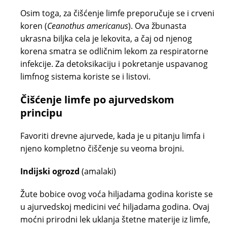
Osim toga, za čišćenje limfe preporučuje se i crveni
koren (
Ceanothus americanus
). Ova žbunasta
ukrasna biljka cela je lekovita, a čaj od njenog
korena smatra se odličnim lekom za respiratorne
infekcije. Za detoksikaciju i pokretanje uspavanog
limfnog sistema koriste se i listovi.
Čišćenje limfe po ajurvedskom
principu
Favoriti drevne ajurvede, kada je u pitanju limfa i
njeno kompletno čiščenje su veoma brojni.
Indijski ogrozd
(amalaki)
Žute bobice ovog voća hiljadama godina koriste se
u ajurvedskoj medicini već hiljadama godina. Ovaj
moćni prirodni lek uklanja štetne materije iz limfe,