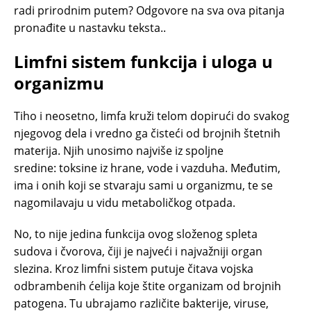
radi prirodnim putem? Odgovore na sva ova pitanja
pronađite u nastavku teksta..
Limfni sistem funkcija i uloga u
organizmu
Tiho i neosetno, limfa kruži telom dopirući do svakog
njegovog dela i vredno ga čisteći od brojnih štetnih
materija. Njih unosimo najviše iz spoljne
sredine: toksine iz hrane, vode i vazduha. Međutim,
ima i onih koji se stvaraju sami u organizmu, te se
nagomilavaju u vidu metaboličkog otpada.
No, to nije jedina funkcija ovog složenog spleta
sudova i čvorova, čiji je najveći i najvažniji organ
slezina. Kroz limfni sistem putuje čitava vojska
odbrambenih ćelija koje štite organizam od brojnih
patogena. Tu ubrajamo različite bakterije, viruse,