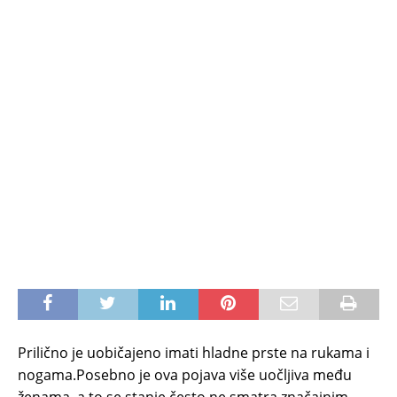
Prilično je uobičajeno imati hladne prste na rukama i
nogama.Posebno je ova pojava više uočljiva među
ženama, a to se stanje često ne smatra značajnim