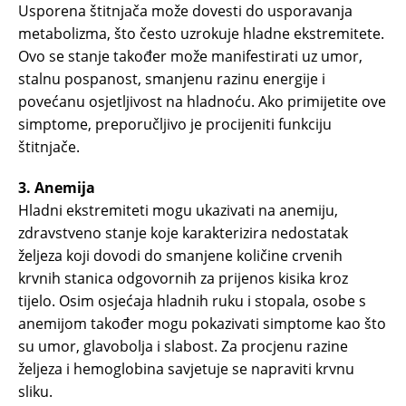
Usporena štitnjača može dovesti do usporavanja
metabolizma, što često uzrokuje hladne ekstremitete.
Ovo se stanje također može manifestirati uz umor,
stalnu pospanost, smanjenu razinu energije i
povećanu osjetljivost na hladnoću. Ako primijetite ove
simptome, preporučljivo je procijeniti funkciju
štitnjače.
3. Anemija
Hladni ekstremiteti mogu ukazivati ​​na anemiju,
zdravstveno stanje koje karakterizira nedostatak
željeza koji dovodi do smanjene količine crvenih
krvnih stanica odgovornih za prijenos kisika kroz
tijelo. Osim osjećaja hladnih ruku i stopala, osobe s
anemijom također mogu pokazivati ​​simptome kao što
su umor, glavobolja i slabost. Za procjenu razine
željeza i hemoglobina savjetuje se napraviti krvnu
sliku.