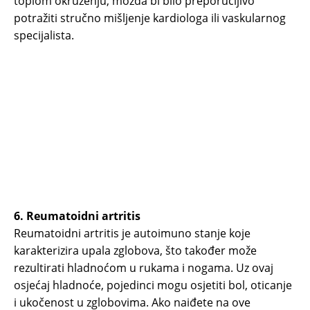
toplom okruženju, možda bi bilo preporučljivo
potražiti stručno mišljenje kardiologa ili vaskularnog
specijalista.
6. Reumatoidni artritis
Reumatoidni artritis je autoimuno stanje koje
karakterizira upala zglobova, što također može
rezultirati hladnoćom u rukama i nogama. Uz ovaj
osjećaj hladnoće, pojedinci mogu osjetiti bol, oticanje
i ukočenost u zglobovima. Ako naiđete na ove