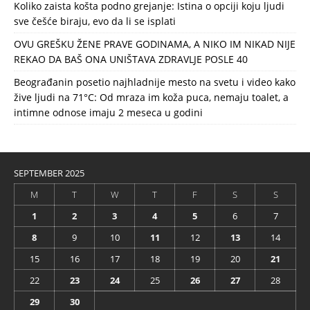
Koliko zaista košta podno grejanje: Istina o opciji koju ljudi
sve češće biraju, evo da li se isplati
OVU GREŠKU ŽENE PRAVE GODINAMA, A NIKO IM NIKAD NIJE
REKAO DA BAŠ ONA UNIŠTAVA ZDRAVLJE POSLE 40
Beograđanin posetio najhladnije mesto na svetu i video kako
žive ljudi na 71°C: Od mraza im koža puca, nemaju toalet, a
intimne odnose imaju 2 meseca u godini
SEPTEMBER 2025
M
T
W
T
F
S
S
1
2
3
4
5
6
7
8
9
10
11
12
13
14
15
16
17
18
19
20
21
22
23
24
25
26
27
28
29
30