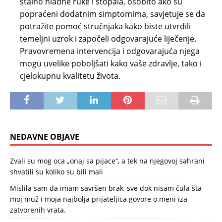
stalno hladne ruke i stopala, osobito ako su
popraćeni dodatnim simptomima, savjetuje se da
potražite pomoć stručnjaka kako biste utvrdili
temeljni uzrok i započeli odgovarajuće liječenje.
Pravovremena intervencija i odgovarajuća njega
mogu uvelike poboljšati kako vaše zdravlje, tako i
cjelokupnu kvalitetu života.
NEDAVNE OBJAVE
Zvali su mog oca „onaj sa pijace“, a tek na njegovoj sahrani
shvatili su koliko su bili mali
Mislila sam da imam savršen brak, sve dok nisam čula šta
moj muž i moja najbolja prijateljica govore o meni iza
zatvorenih vrata.