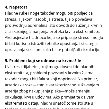
4. Napetost
Hladne ruke i noge također mogu biti posljedica
stresa. Tijekom razdoblja stresa, tijelo povećava
proizvodnju adrenalina, što dovodi do suženja krvnih
žila i kasnijeg smanjenja protoka krvi u ekstremitete.
Ako osjećate hladnoću koja se pripisuje stresu, moglo
bi biti korisno istražiti tehnike opuštanja i strategije
upravljanja stresom kako biste poboljšali cirkulaciju.
5. Problemi koji se odnose na krvne žile
Uz stres i dijabetes, koji mogu dovesti do hladnih
ekstremiteta, problemi povezani s krvnim žilama
također mogu biti faktor koji doprinosi. Na primjer,
arterioskleroza—stanje karakterizirano sužavanjem
arterija zbog nakupljanja plaka—može smanjiti
cirkulaciju krvi u udovima. Ako primijetite da vam
ekstremiteti ostaju hladni unatoč tome što ste u