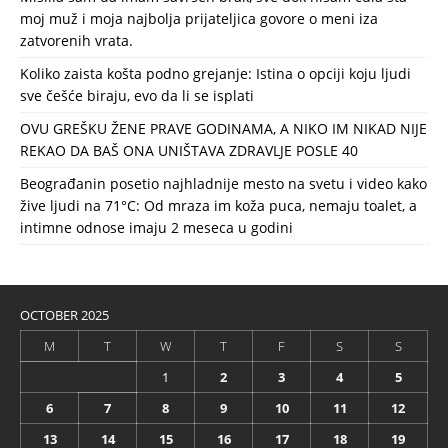
moj muž i moja najbolja prijateljica govore o meni iza
zatvorenih vrata.
Koliko zaista košta podno grejanje: Istina o opciji koju ljudi
sve češće biraju, evo da li se isplati
OVU GREŠKU ŽENE PRAVE GODINAMA, A NIKO IM NIKAD NIJE
REKAO DA BAŠ ONA UNIŠTAVA ZDRAVLJE POSLE 40
Beograđanin posetio najhladnije mesto na svetu i video kako
žive ljudi na 71°C: Od mraza im koža puca, nemaju toalet, a
intimne odnose imaju 2 meseca u godini
OCTOBER 2025
M
T
W
T
F
S
S
1
2
3
4
5
6
7
8
9
10
11
12
13
14
15
16
17
18
19