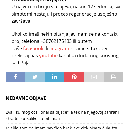
U najvećem broju slučajeva, nakon 12 sedmica, svi
simptomi nestaju i proces regeneracije uspješno
završava.
Ukoliko imaš nekih pitanja javi nam se na kontakt
broj telefona +38762175483 ili putem
naše
facebook
ili
intagram
stranice. Također
prelistaj naš
youtube
kanal za dodatnog korisnog
sadržaja.
NEDAVNE OBJAVE
Zvali su mog oca „onaj sa pijace“, a tek na njegovoj sahrani
shvatili su koliko su bili mali
Mislila sam da imam savršen brak, sve dok nisam čula šta