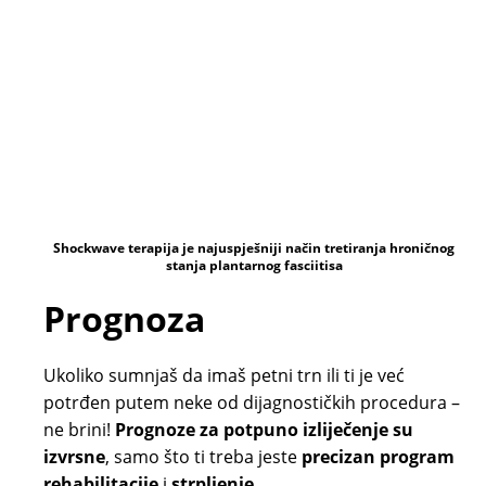
Shockwave terapija je najuspješniji način tretiranja hroničnog
stanja plantarnog fasciitisa
Prognoza
Ukoliko sumnjaš da imaš petni trn ili ti je već
potrđen putem neke od dijagnostičkih procedura –
ne brini!
Prognoze za potpuno izliječenje su
izvrsne
, samo što ti treba jeste
precizan program
rehabilitacije
i
strpljenje
.