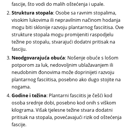
fascije, što vodi do malih oštećenja i upale.
Struktura stopala
: Osobe sa ravnim stopalima,
visokim lukovima ili nepravilnim načinom hodanja
mogu biti sklonije razvoju plantarnog fasciitisa. Ove
strukture stopala mogu promijeniti raspodjelu
težine po stopalu, stvarajući dodatni pritisak na
fasciju.
Neodgovarajuća obuća
: Nošenje obuće s lošom
potporom za luk, nedovoljnim ublažavanjem ili
neudobnim đonovima može doprinijeti razvoju
plantarnog fasciitisa, posebno ako dugo stojite na
nogama.
Godine i težina
: Plantarni fasciitis je češći kod
osoba srednje dobi, posebno kod onih s viškom
kilograma. Višak tjelesne težine stvara dodatni
pritisak na stopala, povećavajući rizik od oštećenja
fascije.