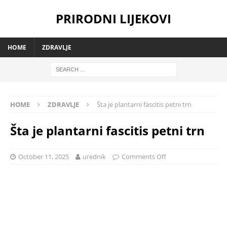
PRIRODNI LIJEKOVI
HOME
ZDRAVLJE
HOME
ZDRAVLJE
Šta je plantarni fascitis petni trn
Šta je plantarni fascitis petni trn
October 11, 2025
urednik
Comments Off