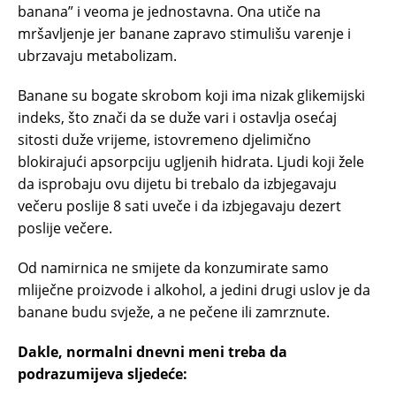
banana” i veoma je jednostavna. Ona utiče na
mršavljenje jer banane zapravo stimulišu varenje i
ubrzavaju metabolizam.
Banane su bogate skrobom koji ima nizak glikemijski
indeks, što znači da se duže vari i ostavlja osećaj
sitosti duže vrijeme, istovremeno djelimično
blokirajući apsorpciju ugljenih hidrata. Ljudi koji žele
da isprobaju ovu dijetu bi trebalo da izbjegavaju
večeru poslije 8 sati uveče i da izbjegavaju dezert
poslije večere.
Od namirnica ne smijete da konzumirate samo
mliječne proizvode i alkohol, a jedini drugi uslov je da
banane budu svježe, a ne pečene ili zamrznute.
Dakle, normalni dnevni meni treba da
podrazumijeva sljedeće: