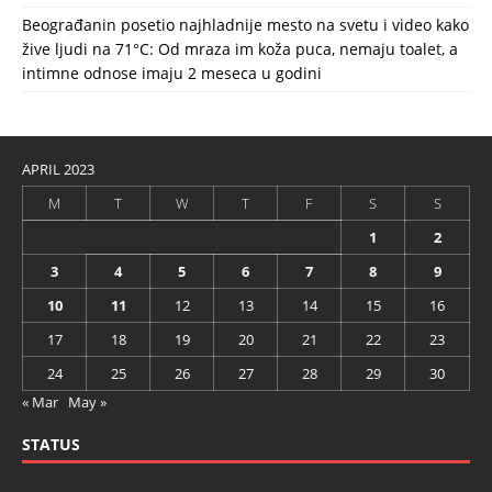
Beograđanin posetio najhladnije mesto na svetu i video kako
žive ljudi na 71°C: Od mraza im koža puca, nemaju toalet, a
intimne odnose imaju 2 meseca u godini
APRIL 2023
M
T
W
T
F
S
S
1
2
3
4
5
6
7
8
9
10
11
12
13
14
15
16
17
18
19
20
21
22
23
24
25
26
27
28
29
30
« Mar
May »
STATUS