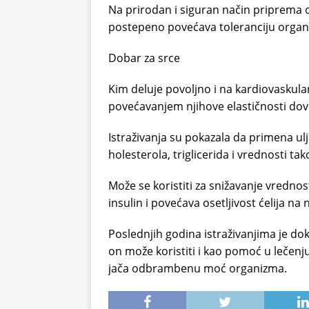
Na prirodan i siguran način priprema 
postepeno povećava toleranciju organi
Dobar za srce
Kim deluje povoljno i na kardiovaskula
povećavanjem njihove elastičnosti dovod
Istraživanja su pokazala da primena u
holesterola, triglicerida i vrednosti ta
Može se koristiti za snižavanje vrednost
insulin i povećava osetljivost ćelija n
Poslednjih godina istraživanjima je do
on može koristiti i kao pomoć u lečenju
jača odbrambenu moć organizma.