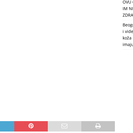
OVU 
puca, nemaju toalet, a intimne odnose imaju 2 meseca u godini
IM N
ZDRA
Beog
i vid
koža 
imaj