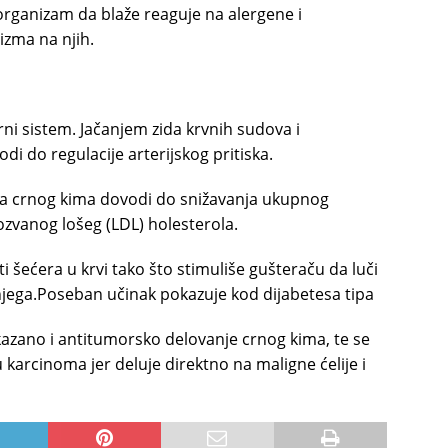
organizam da blaže reaguje na alergene i
zma na njih.
rni sistem. Jačanjem zida krvnih sudova i
i do regulacije arterijskog pritiska.
lja crnog kima dovodi do snižavanja ukupnog
kozvanog lošeg (LDL) holesterola.
i šećera u krvi tako što stimuliše gušteraču da luči
a njega.Poseban učinak pokazuje kod dijabetesa tipa
kazano i antitumorsko delovanje crnog kima, te se
 karcinoma jer deluje direktno na maligne ćelije i