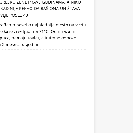
GREŠKU ŽENE PRAVE GODINAMA, A NIKO
IKAD NIJE REKAO DA BAŠ ONA UNIŠTAVA
VLJE POSLE 40
rađanin posetio najhladnije mesto na svetu
eo kako žive ljudi na 71°C: Od mraza im
puca, nemaju toalet, a intimne odnose
u 2 meseca u godini