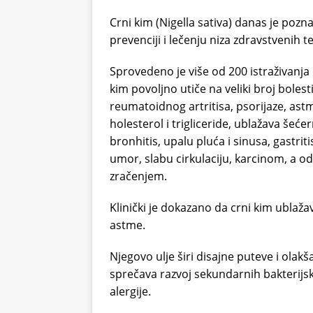
Crni kim (Nigella sativa) danas je pozna
prevenciji i lečenju niza zdravstvenih t
Sprovedeno je više od 200 istraživanja 
kim povoljno utiče na veliki broj bole
reumatoidnog artritisa, psorijaze, astme
holesterol i trigliceride, ublažava šećer
bronhitis, upalu pluća i sinusa, gastriti
umor, slabu cirkulaciju, karcinom, a od
zračenjem.
Klinički je dokazano da crni kim ublažav
astme.
Njegovo ulje širi disajne puteve i olak
sprečava razvoj sekundarnih bakterijski
alergije.