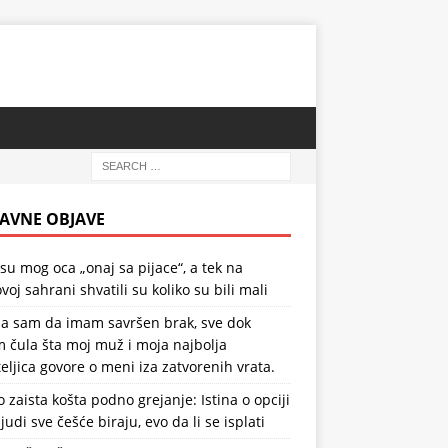
AVNE OBJAVE
 su mog oca „onaj sa pijace“, a tek na
voj sahrani shvatili su koliko su bili mali
la sam da imam savršen brak, sve dok
 čula šta moj muž i moja najbolja
teljica govore o meni iza zatvorenih vrata.
o zaista košta podno grejanje: Istina o opciji
ljudi sve češće biraju, evo da li se isplati