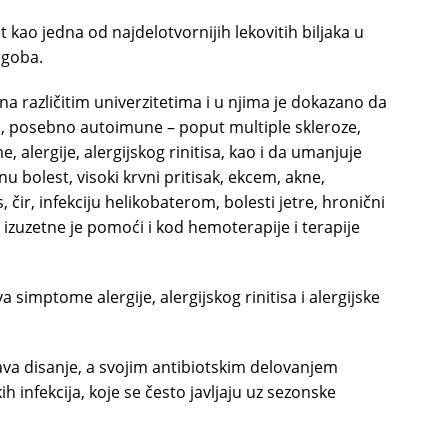
t kao jedna od najdelotvornijih lekovitih biljaka u
egoba.
na različitim univerzitetima i u njima je dokazano da
sti, posebno autoimune – poput multiple skleroze,
, alergije, alergijskog rinitisa, kao i da umanjuje
nu bolest, visoki krvni pritisak, ekcem, akne,
s, čir, infekciju helikobaterom, bolesti jetre, hronični
 izuzetne je pomoći i kod hemoterapije i terapije
a simptome alergije, alergijskog rinitisa i alergijske
šava disanje, a svojim antibiotskim delovanjem
h infekcija, koje se često javljaju uz sezonske