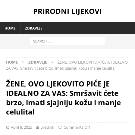
PRIRODNI LIJEKOVI
HOME
ZDRAVLJE
HOME
ZDRAVLJE
ŽENE, OVO LJEKOVITO PIĆE JE IDEALNO
ZA VAS: Smršavit ćete brzo, imati sjajniju kožu i manje celulita!
ŽENE, OVO LJEKOVITO PIĆE JE
IDEALNO ZA VAS: Smršavit ćete
brzo, imati sjajniju kožu i manje
celulita!
April 8, 2023
urednik
Comments Off