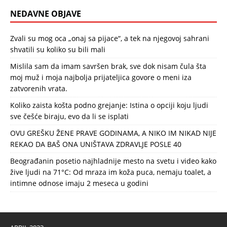
NEDAVNE OBJAVE
Zvali su mog oca „onaj sa pijace“, a tek na njegovoj sahrani
shvatili su koliko su bili mali
Mislila sam da imam savršen brak, sve dok nisam čula šta
moj muž i moja najbolja prijateljica govore o meni iza
zatvorenih vrata.
Koliko zaista košta podno grejanje: Istina o opciji koju ljudi
sve češće biraju, evo da li se isplati
OVU GREŠKU ŽENE PRAVE GODINAMA, A NIKO IM NIKAD NIJE
REKAO DA BAŠ ONA UNIŠTAVA ZDRAVLJE POSLE 40
Beograđanin posetio najhladnije mesto na svetu i video kako
žive ljudi na 71°C: Od mraza im koža puca, nemaju toalet, a
intimne odnose imaju 2 meseca u godini