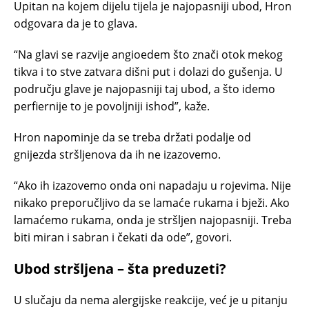
Upitan na kojem dijelu tijela je najopasniji ubod, Hron
odgovara da je to glava.
“Na glavi se razvije angioedem što znači otok mekog
tikva i to stve zatvara dišni put i dolazi do gušenja. U
području glave je najopasniji taj ubod, a što idemo
perfiernije to je povoljniji ishod”, kaže.
Hron napominje da se treba držati podalje od
gnijezda stršljenova da ih ne izazovemo.
“Ako ih izazovemo onda oni napadaju u rojevima. Nije
nikako preporučljivo da se lamaće rukama i bježi. Ako
lamaćemo rukama, onda je stršljen najopasniji. Treba
biti miran i sabran i čekati da ode”, govori.
Ubod stršljena – šta preduzeti?
U slučaju da nema alergijske reakcije, već je u pitanju