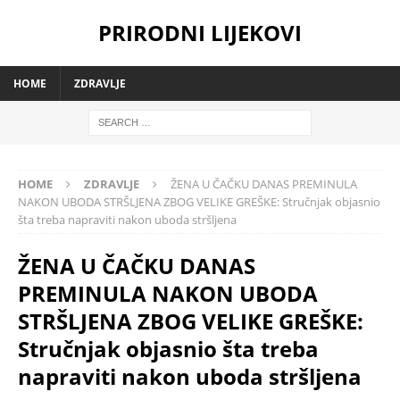
PRIRODNI LIJEKOVI
HOME
ZDRAVLJE
HOME
ZDRAVLJE
ŽENA U ČAČKU DANAS PREMINULA
NAKON UBODA STRŠLJENA ZBOG VELIKE GREŠKE: Stručnjak objasnio
šta treba napraviti nakon uboda stršljena
ŽENA U ČAČKU DANAS
PREMINULA NAKON UBODA
STRŠLJENA ZBOG VELIKE GREŠKE:
Stručnjak objasnio šta treba
napraviti nakon uboda stršljena