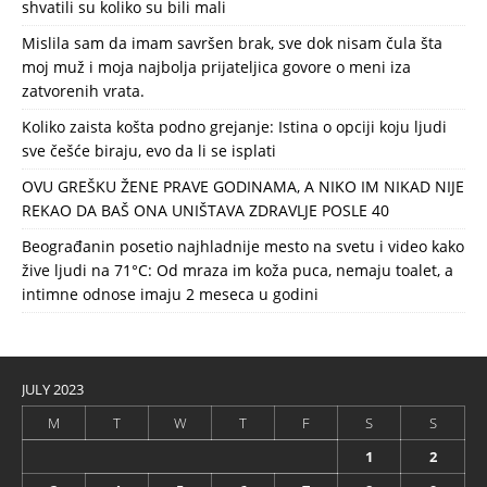
shvatili su koliko su bili mali
Mislila sam da imam savršen brak, sve dok nisam čula šta
moj muž i moja najbolja prijateljica govore o meni iza
zatvorenih vrata.
Koliko zaista košta podno grejanje: Istina o opciji koju ljudi
sve češće biraju, evo da li se isplati
OVU GREŠKU ŽENE PRAVE GODINAMA, A NIKO IM NIKAD NIJE
REKAO DA BAŠ ONA UNIŠTAVA ZDRAVLJE POSLE 40
Beograđanin posetio najhladnije mesto na svetu i video kako
žive ljudi na 71°C: Od mraza im koža puca, nemaju toalet, a
intimne odnose imaju 2 meseca u godini
JULY 2023
M
T
W
T
F
S
S
1
2