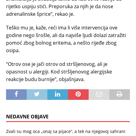
rijetko uspiju stići. Preporuka za njih je da nose
adrenalinske šprice”, rekao je.
Teško mu je, kaže, reći ima li više intervencija ove
godine nego šrošle, ali da najviše ljudi dolazi zatražiti
pomoć zbog bolnog eritema, a nešto rijeđe zbog
osipa.
“Otrov ose je jači otrov od stršljenovog, ali je
opasnost u alergiji. Kod stršljenovog alergijske
reakcije budu burnije”, objašnjava.
NEDAVNE OBJAVE
Zvali su mog oca „onaj sa pijace“, a tek na njegovoj sahrani