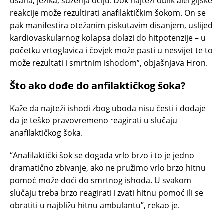
usana, jezika, suzenja očiju. Dok najteži oblik alergijske
reakcije može rezultirati anafilaktičkim šokom. On se
pak manifestira otežanim piskutavim disanjem, uslijed
kardiovaskularnog kolapsa dolazi do hitpotenzije – u
početku vrtoglavica i čovjek može pasti u nesvijet te to
može rezultati i smrtnim ishodom”, objašnjava Hron.
Što ako dođe do anfilaktičkog šoka?
Kaže da najteži ishodi zbog uboda nisu česti i dodaje
da je teško pravovremeno reagirati u slučaju
anafilaktičkog šoka.
“Anafilaktički šok se događa vrlo brzo i to je jedno
dramatično zbivanje, ako ne pružimo vrlo brzo hitnu
pomoć može doći do smrtnog ishoda. U svakom
slučaju treba brzo reagirati i zvati hitnu pomoć ili se
obratiti u najbližu hitnu ambulantu”, rekao je.