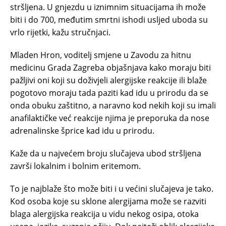
stršljena. U gnjezdu u iznimnim situacijama ih može
biti i do 700, međutim smrtni ishodi usljed uboda su
vrlo rijetki, kažu stručnjaci.
Mladen Hron, voditelj smjene u Zavodu za hitnu
medicinu Grada Zagreba objašnjava kako moraju biti
pažljivi oni koji su doživjeli alergijske reakcije ili blaže
pogotovo moraju tada paziti kad idu u prirodu da se
onda obuku zaštitno, a naravno kod nekih koji su imali
anafilaktičke već reakcije njima je preporuka da nose
adrenalinske šprice kad idu u prirodu.
Kaže da u najvećem broju slučajeva ubod stršljena
završi lokalnim i bolnim eritemom.
To je najblaže što može biti i u većini slučajeva je tako.
Kod osoba koje su sklone alergijama može se razviti
blaga alergijska reakcija u vidu nekog osipa, otoka