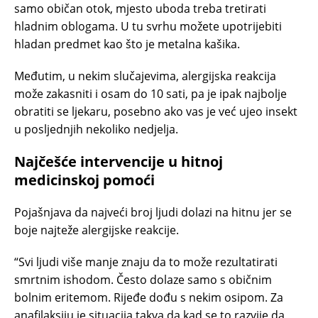
samo običan otok, mjesto uboda treba tretirati
hladnim oblogama. U tu svrhu možete upotrijebiti
hladan predmet kao što je metalna kašika.
Međutim, u nekim slučajevima, alergijska reakcija
može zakasniti i osam do 10 sati, pa je ipak najbolje
obratiti se ljekaru, posebno ako vas je već ujeo insekt
u posljednjih nekoliko nedjelja.
Najčešće intervencije u hitnoj
medicinskoj pomoći
Pojašnjava da najveći broj ljudi dolazi na hitnu jer se
boje najteže alergijske reakcije.
“Svi ljudi više manje znaju da to može rezultatirati
smrtnim ishodom. Često dolaze samo s običnim
bolnim eritemom. Rijeđe dođu s nekim osipom. Za
anafilaksiju je situacija takva da kad se to razvije da