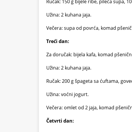
Ručak: 150 g bijele ribe, pileća supa, 
Užina: 2 kuhana jaja.
Večera: supa od povrća, komad pšenič
Treći dan:
Za doručak: bijela kafa, komad pšeničn
Užina: 2 kuhana jaja.
Ručak: 200 g špageta sa ćuftama, goveđ
Užina: voćni jogurt.
Večera: omlet od 2 jaja, komad pšeničn
Četvrti dan: