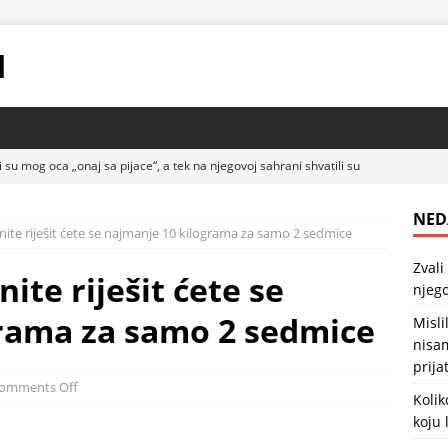
I
i su mog oca „onaj sa pijace“, a tek na njegovoj sahrani shvatili su
JE
NED
te riješit ćete se najmanje 10 kilograma za samo 2 sedmice
ila sam da imam savršen brak, sve dok nisam čula šta moj muž i
Zvali
ovore o meni iza zatvorenih vrata.
ZDRAVLJE
te riješit ćete se
njego
ko zaista košta podno grejanje: Istina o opciji koju ljudi sve češće
rama za samo 2 sedmice
Misli
ZDRAVLJE
nisam
prija
 GREŠKU ŽENE PRAVE GODINAMA, A NIKO IM NIKAD NIJE REKAO
omments Off
Kolik
AVLJE POSLE 40
ZDRAVLJE
koju 
rađanin posetio najhladnije mesto na svetu i video kako žive ljudi