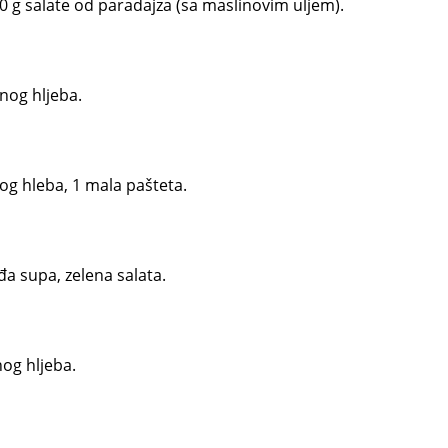
100 g salate od paradajza (sa maslinovim uljem).
nog hljeba.
og hleba, 1 mala pašteta.
a supa, zelena salata.
og hljeba.