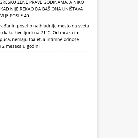
GREŠKU ŽENE PRAVE GODINAMA, A NIKO
IKAD NIJE REKAO DA BAŠ ONA UNIŠTAVA
VLJE POSLE 40
rađanin posetio najhladnije mesto na svetu
eo kako žive ljudi na 71°C: Od mraza im
puca, nemaju toalet, a intimne odnose
u 2 meseca u godini