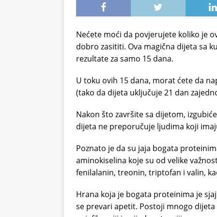
Nećete moći da povjerujete koliko je ova
dobro zasititi. Ova magična dijeta sa k
rezultate za samo 15 dana.
U toku ovih 15 dana, morat ćete da n
(tako da dijeta uključuje 21 dan zajed
Nakon što završite sa dijetom, izgubiće
dijeta ne preporučuje ljudima koji imaju
Poznato je da su jaja bogata proteinima.
aminokiselina koje su od velike važnosti z
fenilalanin, treonin, triptofan i valin, k
Hrana koja je bogata proteinima je sja
se prevari apetit. Postoji mnogo dijeta sa