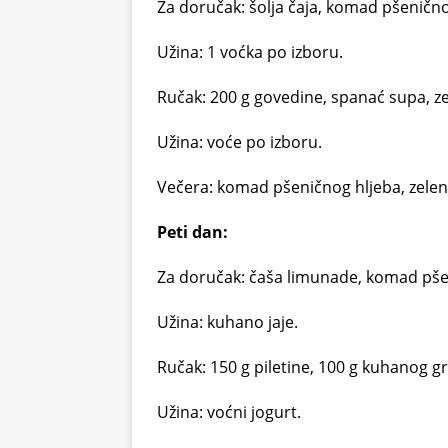
Za doručak: šolja čaja, komad pšeničn
Užina: 1 voćka po izboru.
Ručak: 200 g govedine, spanać supa, ze
Užina: voće po izboru.
Večera: komad pšeničnog hljeba, zeleni 
Peti dan:
Za doručak: čaša limunade, komad pšeni
Užina: kuhano jaje.
Ručak: 150 g piletine, 100 g kuhanog 
Užina: voćni jogurt.