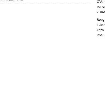
Comments Off
OVU 
puca, nemaju toalet, a intimne odnose imaju 2 meseca u godini
IM N
ZDRA
Beog
i vid
koža 
imaj