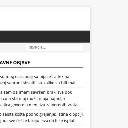
AVNE OBJAVE
 su mog oca „onaj sa pijace“, a tek na
voj sahrani shvatili su koliko su bili mali
la sam da imam savršen brak, sve dok
 čula šta moj muž i moja najbolja
teljica govore o meni iza zatvorenih vrata.
o zaista košta podno grejanje: Istina o opciji
ljudi sve češće biraju, evo da li se isplati