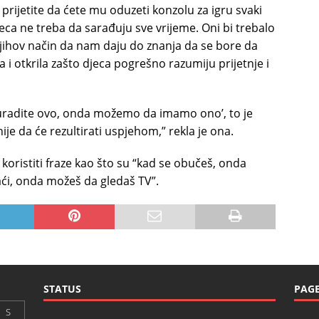
prijetite da ćete mu oduzeti konzolu za igru svaki
ca ne treba da sarađuju sve vrijeme. Oni bi trebalo
njihov način da nam daju do znanja da se bore da
a i otkrila zašto djeca pogrešno razumiju prijetnje i
 uradite ovo, onda možemo da imamo ono’, to je
nije da će rezultirati uspjehom,” rekla je ona.
koristiti fraze kao što su “kad se obučeš, onda
aći, onda možeš da gledaš TV”.
STATUS
PAG
S