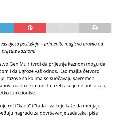
 vas djeca poslušaju – primenite magično pravilo od
im prijetite kaznom!
eljstvo Gen Muir tvrdi da prijetnje kaznom mogu da
om i da ugroze vaš odnos. Kao majka četvoro
ije izazove sa kojima se suočavaju savremeni
 sinovima da će im nešto uzeti ako je ne poslušaju,
jetko funkcioniše.
e reči “kada” i “tada”, za koje kaže da menjaju
zbeđuju nagradu za dovršavanje zadataka, piše