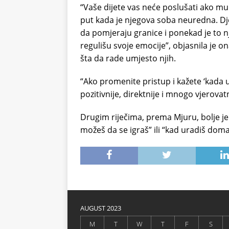
“Vaše dijete vas neće poslušati ako mu 
put kada je njegova soba neuredna. Dje
da pomjeraju granice i ponekad je to 
regulišu svoje emocije”, objasnila je on
šta da rade umjesto njih.
“Ako promenite pristup i kažete ‘kada
pozitivnije, direktnije i mnogo vjerovat
Drugim riječima, prema Mjuru, bolje je 
možeš da se igraš” ili “kad uradiš dom
AUGUST 2023
M
T
W
T
F
S