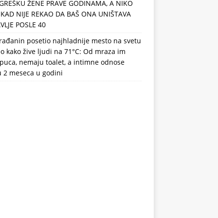
GREŠKU ŽENE PRAVE GODINAMA, A NIKO
IKAD NIJE REKAO DA BAŠ ONA UNIŠTAVA
VLJE POSLE 40
rađanin posetio najhladnije mesto na svetu
eo kako žive ljudi na 71°C: Od mraza im
puca, nemaju toalet, a intimne odnose
u 2 meseca u godini