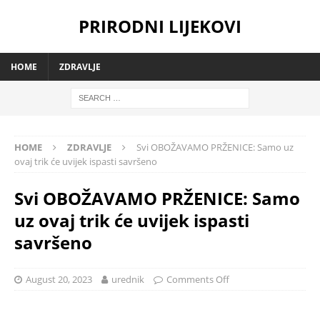
PRIRODNI LIJEKOVI
HOME
ZDRAVLJE
HOME
ZDRAVLJE
Svi OBOŽAVAMO PRŽENICE: Samo uz
ovaj trik će uvijek ispasti savršeno
Svi OBOŽAVAMO PRŽENICE: Samo
uz ovaj trik će uvijek ispasti
savršeno
August 20, 2023
urednik
Comments Off