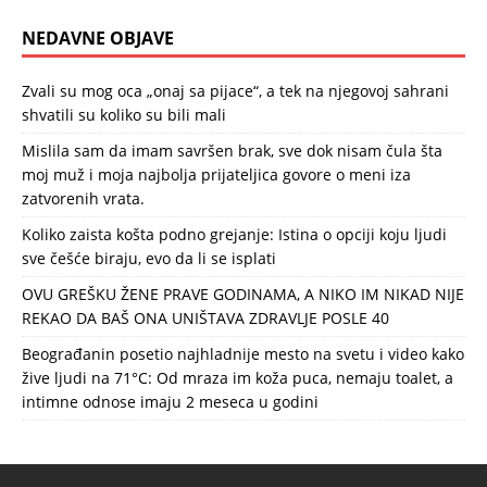
NEDAVNE OBJAVE
Zvali su mog oca „onaj sa pijace“, a tek na njegovoj sahrani
shvatili su koliko su bili mali
Mislila sam da imam savršen brak, sve dok nisam čula šta
moj muž i moja najbolja prijateljica govore o meni iza
zatvorenih vrata.
Koliko zaista košta podno grejanje: Istina o opciji koju ljudi
sve češće biraju, evo da li se isplati
OVU GREŠKU ŽENE PRAVE GODINAMA, A NIKO IM NIKAD NIJE
REKAO DA BAŠ ONA UNIŠTAVA ZDRAVLJE POSLE 40
Beograđanin posetio najhladnije mesto na svetu i video kako
žive ljudi na 71°C: Od mraza im koža puca, nemaju toalet, a
intimne odnose imaju 2 meseca u godini