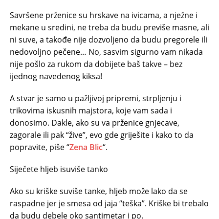
Savršene prženice su hrskave na ivicama, a nježne i
mekane u sredini, ne treba da budu previše masne, ali
ni suve, a takođe nije dozvoljeno da budu pregorele ili
nedovoljno pečene… No, sasvim sigurno vam nikada
nije pošlo za rukom da dobijete baš takve – bez
ijednog navedenog kiksa!
A stvar je samo u pažljivoj pripremi, strpljenju i
trikovima iskusnih majstora, koje vam sada i
donosimo. Dakle, ako su va prženice gnjecave,
zagorale ili pak “žive”, evo gde griješite i kako to da
popravite, piše “
Zena Blic
“.
Siječete hljeb isuviše tanko
Ako su kriške suviše tanke, hljeb može lako da se
raspadne jer je smesa od jaja “teška”. Kriške bi trebalo
da budu debele oko santimetar i po.