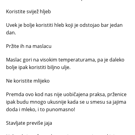
Koristite svijež hljeb
Uvek je bolje koristiti hleb koji je odstojao bar jedan
dan.
Pržite ih na maslacu
Maslac gori na visokim temperaturama, pa je daleko
bolje ipak koristiti biljno ulje.
Ne koristite mlijeko
Premda ovo kod nas nije uobičajena praksa, prženice
ipak budu mnogo ukusnije kada se u smesu sa jajima
doda i mleko, i to punomasno!
Stavljate previše jaja