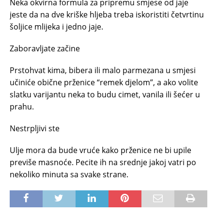
Neka okvirna formula za pripremu smjese od jaje
jeste da na dve kriške hljeba treba iskoristiti četvrtinu
šoljice mlijeka i jedno jaje.
Zaboravljate začine
Prstohvat kima, bibera ili malo parmezana u smjesi
učiniće obične prženice “remek djelom”, a ako volite
slatku varijantu neka to budu cimet, vanila ili šećer u
prahu.
Nestrpljivi ste
Ulje mora da bude vruće kako prženice ne bi upile
previše masnoće. Pecite ih na srednje jakoj vatri po
nekoliko minuta sa svake strane.