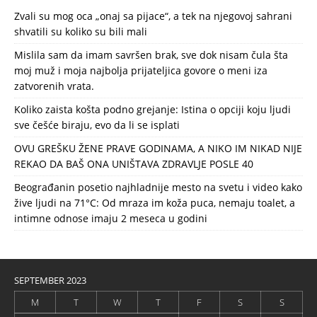
Zvali su mog oca „onaj sa pijace“, a tek na njegovoj sahrani
shvatili su koliko su bili mali
Mislila sam da imam savršen brak, sve dok nisam čula šta
moj muž i moja najbolja prijateljica govore o meni iza
zatvorenih vrata.
Koliko zaista košta podno grejanje: Istina o opciji koju ljudi
sve češće biraju, evo da li se isplati
OVU GREŠKU ŽENE PRAVE GODINAMA, A NIKO IM NIKAD NIJE
REKAO DA BAŠ ONA UNIŠTAVA ZDRAVLJE POSLE 40
Beograđanin posetio najhladnije mesto na svetu i video kako
žive ljudi na 71°C: Od mraza im koža puca, nemaju toalet, a
intimne odnose imaju 2 meseca u godini
SEPTEMBER 2023
M
T
W
T
F
S
S