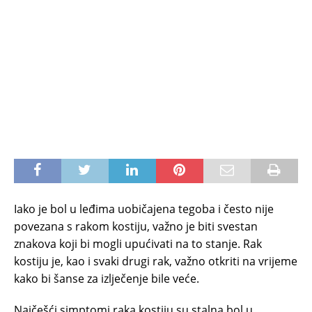
Iako je bol u leđima uobičajena tegoba i često nije
povezana s rakom kostiju, važno je biti svestan
znakova koji bi mogli upućivati na to stanje. Rak
kostiju je, kao i svaki drugi rak, važno otkriti na vrijeme
kako bi šanse za izlječenje bile veće.
Najčešći simptomi raka kostiju su stalna bol u