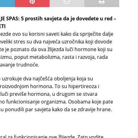
 SPAS: 5 prostih savjeta da je dovedete u red –
ETI
ezde ovo su korisni saveti kako da spriječite dalje
eveliki stres su dva najveća uzročnika koji dovode
te je poznato da ova žlijezda luči hormone koji su
nizmu, poput metabolizma, rasta i razvoja, rada
ržavanje trudnoće.
o uzrokuje dva najčešća oboljenja koja su
roizvodnjom hormona. To su hipertireoza i
 luči previše hormona, u drugom se stvara
lno funkcionisanje organizma. Osobama koje pate
 su ponudili par savjeta kako da se zdravije hrane.
al za funkcionisanje ove žlijezde. Zato vodite