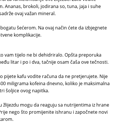
 Ananas, brokoli, jodirana so, tuna, jaja i suhe
sadrže ovaj važan mineral.
 bogatu šećerom. Na ovaj način ćete da izbjegnete
stvene komplikacije.
o vam tijelo ne bi dehidriralo. Opšta preporuka
u litar i po i dva, tačnije osam čaša ove tečnosti.
o pijete kafu vodite računa da ne pretjerujete. Nije
400 miligrama kofeina dnevno, koliko je maksimalna
ri šoljice ovog napitka.
nu žlijezdu mogu da reaguju sa nutrijentima iz hrane
Prije nego što promijenite ishranu i započnete novi
ekarom.