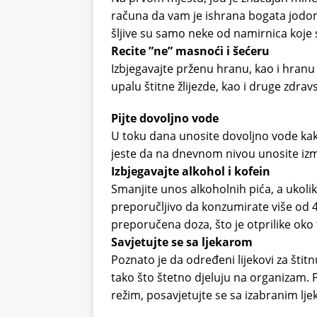
računa da vam je ishrana bogata jodom.
šljive su samo neke od namirnica koje 
Recite ”ne” masnoći i šećeru
Izbjegavajte prženu hranu, kao i hranu
upalu štitne žlijezde, kao i druge zdrav
Pijte dovoljno vode
U toku dana unosite dovoljno vode kak
jeste da na dnevnom nivou unosite izmeđ
Izbjegavajte alkohol i kofein
Smanjite unos alkoholnih pića, a ukolik
preporučljivo da konzumirate više od 
preporučena doza, što je otprilike oko t
Savjetujte se sa ljekarom
Poznato je da određeni lijekovi za štit
tako što štetno djeluju na organizam. 
režim, posavjetujte se sa izabranim lj