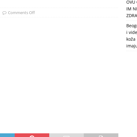
OVU 
puca, nemaju toalet, a intimne odnose imaju 2 meseca u godini
IM N
Comments Off
ZDRA
Beog
i vid
koža 
imaj