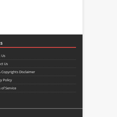
ES
 Us
ct Us
Copyrights Disclaimer
y Policy
 of Service