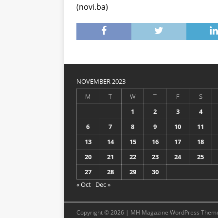
(novi.ba)
NOVEMBER 2023
M
T
W
T
F
S
1
2
3
4
6
7
8
9
10
11
13
14
15
16
17
18
20
21
22
23
24
25
27
28
29
30
« Oct
Dec »
Copyright © 2026 | MH Magazine WordPress Them