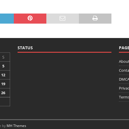
STATUS
PAG
S
About
5
Conta
12
DMCA 
19
Privac
26
Terms
e by
MH Themes