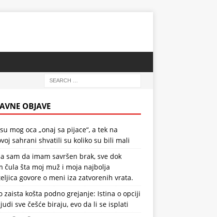
AVNE OBJAVE
 su mog oca „onaj sa pijace“, a tek na
voj sahrani shvatili su koliko su bili mali
la sam da imam savršen brak, sve dok
 čula šta moj muž i moja najbolja
teljica govore o meni iza zatvorenih vrata.
o zaista košta podno grejanje: Istina o opciji
ljudi sve češće biraju, evo da li se isplati