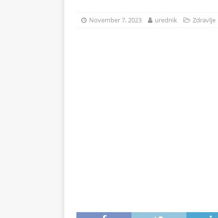
na 71°C: Od mraza im koža 
November 7, 2023
urednik
Zdravlje
ZDRAVLJE