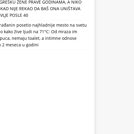
GREŠKU ŽENE PRAVE GODINAMA, A NIKO
IKAD NIJE REKAO DA BAŠ ONA UNIŠTAVA
VLJE POSLE 40
rađanin posetio najhladnije mesto na svetu
eo kako žive ljudi na 71°C: Od mraza im
puca, nemaju toalet, a intimne odnose
u 2 meseca u godini