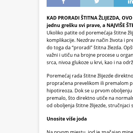
KAD PRORADI ŠTITNA ŽLIJEZDA, OVO JE
jednu grešku svi prave, a NAJVIŠE ŠT
Ukoliko patite od poremećaja štitne žlij
komplikacije. Nezdrav način života i pr
do toga da “proradi” štitna žlezda. Opš
važni i utiču na brojne procese u orga
srca, nivoa glukoze u krvi, kao i na od
Poremećaj rada štitne žlijezde direktn
propraćena prevelikom ili premalom p
hipotireoza. Dok se u prvom oboljenju
premalo, što direktno utiče na norma
od oboljenja štitne žlijezde, stručnjaci
Unosite više joda
Na prvom mjestu, jod je značajan miner