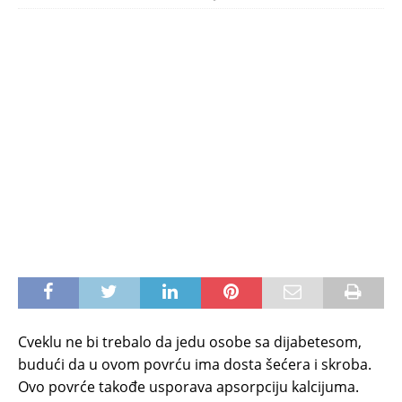
Cveklu ne bi trebalo da jedu osobe sa dijabetesom,
budući da u ovom povrću ima dosta šećera i skroba.
Ovo povrće takođe usporava apsorpciju kalcijuma.