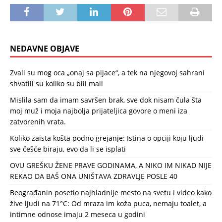
NEDAVNE OBJAVE
Zvali su mog oca „onaj sa pijace“, a tek na njegovoj sahrani
shvatili su koliko su bili mali
Mislila sam da imam savršen brak, sve dok nisam čula šta
moj muž i moja najbolja prijateljica govore o meni iza
zatvorenih vrata.
Koliko zaista košta podno grejanje: Istina o opciji koju ljudi
sve češće biraju, evo da li se isplati
OVU GREŠKU ŽENE PRAVE GODINAMA, A NIKO IM NIKAD NIJE
REKAO DA BAŠ ONA UNIŠTAVA ZDRAVLJE POSLE 40
Beograđanin posetio najhladnije mesto na svetu i video kako
žive ljudi na 71°C: Od mraza im koža puca, nemaju toalet, a
intimne odnose imaju 2 meseca u godini