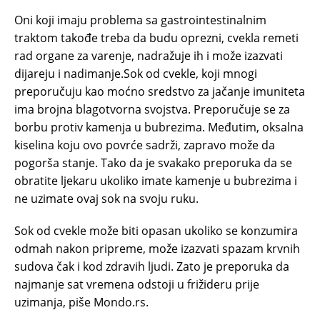
Oni koji imaju problema sa gastrointestinalnim
traktom takođe treba da budu oprezni, cvekla remeti
rad organe za varenje, nadražuje ih i može izazvati
dijareju i nadimanje.Sok od cvekle, koji mnogi
preporučuju kao moćno sredstvo za jačanje imuniteta
ima brojna blagotvorna svojstva. Preporučuje se za
borbu protiv kamenja u bubrezima. Međutim, oksalna
kiselina koju ovo povrće sadrži, zapravo može da
pogorša stanje. Tako da je svakako preporuka da se
obratite ljekaru ukoliko imate kamenje u bubrezima i
ne uzimate ovaj sok na svoju ruku.
Sok od cvekle može biti opasan ukoliko se konzumira
odmah nakon pripreme, može izazvati spazam krvnih
sudova čak i kod zdravih ljudi. Zato je preporuka da
najmanje sat vremena odstoji u frižideru prije
uzimanja, piše Mondo.rs.