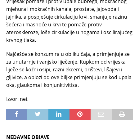
Vrijesak pomaže i protiv upale bubrega, mokraćnog
mjehura i mokraćnih kanala, prostate, jajovoda i
jajnika, a pospješuje cirkulaciju krvi, smanjuje razinu
šećera i masnoće u krvi te pomaže protiv
ateroskleroze, loše cirkulacije u nogama i oscilirajućeg
krvnog tlaka.
Najčešće se konzumira u obliku čaja, a primjenjuje se
za unutarnje i vanjsko liječenje. Kupkom od vrijeska
liječe se kožni osipi, razni ekcemi, prištevi, lišajevi i
gljivice, a oblozi od ove biljke primjenjuju se kod upala
oka, glaukoma i konjunktivitisa.
Izvor: net
NEDAVNE OBJAVE