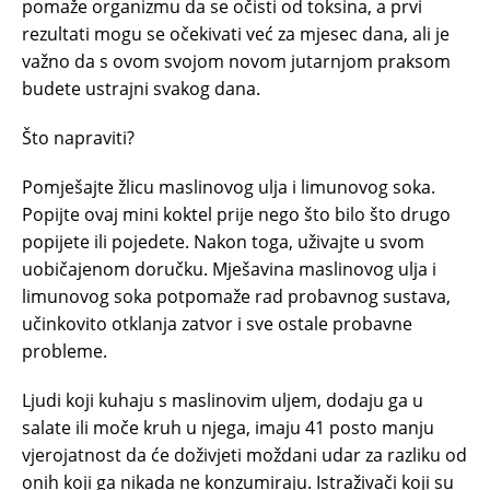
pomaže organizmu da se očisti od toksina, a prvi
rezultati mogu se očekivati već za mjesec dana, ali je
važno da s ovom svojom novom jutarnjom praksom
budete ustrajni svakog dana.
Što napraviti?
Pomješajte žlicu maslinovog ulja i limunovog soka.
Popijte ovaj mini koktel prije nego što bilo što drugo
popijete ili pojedete. Nakon toga, uživajte u svom
uobičajenom doručku. Mješavina maslinovog ulja i
limunovog soka potpomaže rad probavnog sustava,
učinkovito otklanja zatvor i sve ostale probavne
probleme.
Ljudi koji kuhaju s maslinovim uljem, dodaju ga u
salate ili moče kruh u njega, imaju 41 posto manju
vjerojatnost da će doživjeti moždani udar za razliku od
onih koji ga nikada ne konzumiraju. Istraživači koji su