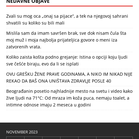
NEDAVNE OBJAVE
Zvali su mog oca „onaj sa pijace“, a tek na njegovoj sahrani
shvatili su koliko su bili mali
Mislila sam da imam savršen brak, sve dok nisam čula šta
moj muž i moja najbolja prijateljica govore o meni iza
zatvorenih vrata.
Koliko zaista košta podno grejanje: Istina o opciji koju ljudi
sve češće biraju, evo da li se isplati
OVU GREŠKU ŽENE PRAVE GODINAMA, A NIKO IM NIKAD NIJE
REKAO DA BAŠ ONA UNIŠTAVA ZDRAVLJE POSLE 40
Beograđanin posetio najhladnije mesto na svetu i video kako
žive ljudi na 71°C: Od mraza im koža puca, nemaju toalet, a
intimne odnose imaju 2 meseca u godini
NOVEMBER 2023