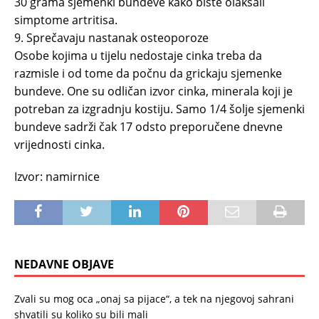
30 grama sjemenki bundeve kako biste olakšali
simptome artritisa.
9. Sprečavaju nastanak osteoporoze
Osobe kojima u tijelu nedostaje cinka treba da
razmisle i od tome da počnu da grickaju sjemenke
bundeve. One su odličan izvor cinka, minerala koji je
potreban za izgradnju kostiju. Samo 1/4 šolje sjemenki
bundeve sadrži čak 17 odsto preporučene dnevne
vrijednosti cinka.
Izvor: namirnice
NEDAVNE OBJAVE
Zvali su mog oca „onaj sa pijace“, a tek na njegovoj sahrani
shvatili su koliko su bili mali