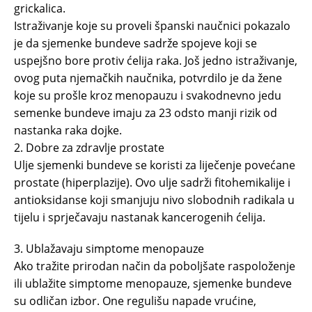
grickalica.
Istraživanje koje su proveli španski naučnici pokazalo
je da sjemenke bundeve sadrže spojeve koji se
uspejšno bore protiv ćelija raka. Još jedno istraživanje,
ovog puta njemačkih naučnika, potvrdilo je da žene
koje su prošle kroz menopauzu i svakodnevno jedu
semenke bundeve imaju za 23 odsto manji rizik od
nastanka raka dojke.
2. Dobre za zdravlje prostate
Ulje sjemenki bundeve se koristi za liječenje povećane
prostate (hiperplazije). Ovo ulje sadrži fitohemikalije i
antioksidanse koji smanjuju nivo slobodnih radikala u
tijelu i sprječavaju nastanak kancerogenih ćelija.
3. Ublažavaju simptome menopauze
Ako tražite prirodan način da poboljšate raspoloženje
ili ublažite simptome menopauze, sjemenke bundeve
su odličan izbor. One regulišu napade vrućine,