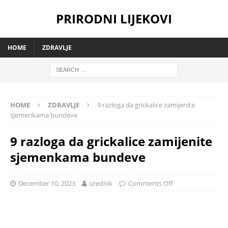
PRIRODNI LIJEKOVI
HOME
ZDRAVLJE
HOME
ZDRAVLJE
9 razloga da grickalice zamijenite
sjemenkama bundeve
9 razloga da grickalice zamijenite
sjemenkama bundeve
December 10, 2023
urednik
Comments Off