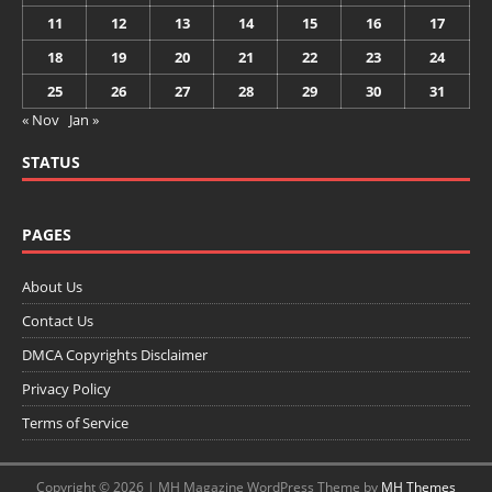
11
12
13
14
15
16
17
18
19
20
21
22
23
24
25
26
27
28
29
30
31
« Nov
Jan »
STATUS
PAGES
About Us
Contact Us
DMCA Copyrights Disclaimer
Privacy Policy
Terms of Service
Copyright © 2026 | MH Magazine WordPress Theme by
MH Themes