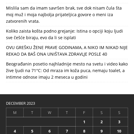
Mislila sam da imam savršen brak, sve dok nisam čula šta
moj muž i moja najbolja prijateljica govore o meni iza
zatvorenih vrata.
Koliko zaista košta podno grejanje: Istina o opciji koju ljudi
sve češće biraju, evo da li se isplati
OVU GREŠKU ŽENE PRAVE GODINAMA, A NIKO IM NIKAD NIJE
REKAO DA BAŠ ONA UNIŠTAVA ZDRAVLJE POSLE 40
Beograđanin posetio najhladnije mesto na svetu i video kako
žive ljudi na 71°C: Od mraza im koža puca, nemaju toalet, a
intimne odnose imaju 2 meseca u godini
DECEMBER 2023
M
T
W
T
F
S
S
1
2
3
4
5
6
7
8
9
10