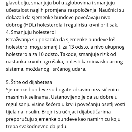
glavobolju, smanjuju bol u zglobovima i smanjuju
učestalost naglih promjena raspoloženja. Naučnici su
dokazali da sjemenke bundeve povećavaju nivo
dobrog (HDL) holesterola i regulirišu krvni pritisak.
4. Smanjuju holesterol
Istraživanja su pokazala da sjemenke bundeve loš
holesterol mogu smanjiti za 13 odsto, a nivo ukupnog
holesterola za 10 odsto. Takođe, smanjuje rizik od
nastanka krvnih ugrušaka, bolesti kardiovaskularnog
sistema, moždanog i srčanog udara.
5. Štite od dijabetesa
Sjemenke bundeve su bogate zdravim nezasićenim
masnim kiselinama. Ustanovljeno je da su dobre u
regulisanju visine šećera u krvi i povećanju osetljivosti
tijela na insulin. Brojni stručnjaci dijabetičarima
preporučuju sjemenke bundeve kao namirnicu koju
treba svakodnevno da jedu.