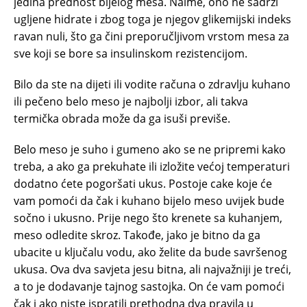
jedina prednost bijelog mesa. Naime, ono ne sadrži
ugljene hidrate i zbog toga je njegov glikemijski indeks
ravan nuli, što ga čini preporučljivom vrstom mesa za
sve koji se bore sa insulinskom rezistencijom.
Bilo da ste na dijeti ili vodite računa o zdravlju kuhano
ili pečeno belo meso je najbolji izbor, ali takva
termička obrada može da ga isuši previše.
Belo meso je suho i gumeno ako se ne pripremi kako
treba, a ako ga prekuhate ili izložite većoj temperaturi
dodatno ćete pogoršati ukus. Postoje cake koje će
vam pomoći da čak i kuhano bijelo meso uvijek bude
sočno i ukusno. Prije nego što krenete sa kuhanjem,
meso odledite skroz. Takođe, jako je bitno da ga
ubacite u ključalu vodu, ako želite da bude savršenog
ukusa. Ova dva savjeta jesu bitna, ali najvažniji je treći,
a to je dodavanje tajnog sastojka. On će vam pomoći
čak i ako niste ispratili prethodna dva pravila u