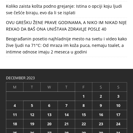
Koliko zaista košta podno grejanje: Istina o opciji koju ljudi
sve češće biraju, evo da li se isplati
OVU GREŠKU ŽENE PRAVE GODINAMA, A NIKO IM NIKAD NIJE
REKAO DA BAŠ ONA UNIŠTAVA ZDRAVLJE POSLE 40
Beograđanin posetio najhladnije mesto na svetu i video kako
žive ljudi na 71°C: Od mraza im koža puca, nemaju toalet, a
intimne odnose imaju 2 meseca u godini
DECEMBER 2023
M
T
W
T
F
S
S
1
2
3
4
5
6
7
8
9
10
11
12
13
14
15
16
17
18
19
20
21
22
23
24