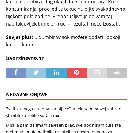
korijen đumbira, dug oko 4 do 5 centimetara. Prije
konzumiranja, procijedite tekućinu pijte svakodnevno
tijekom pola godine. Preporučljivo je da vam taj
napitak uvijek bude pri ruci – rezultati neće izostati.
Savjet plus:
u đumbirov sok možete dodati i pokoji
kolutić limuna.
Izvor:dnevno.hr
NEDAVNE OBJAVE
Zvali su mog oca „onaj sa pijace“, a tek na njegovoj sahrani
shvatili su koliko su bili mali
Mislila sam da imam savršen brak, sve dok nisam čula šta
moj muž i moja najbolja prijateljica govore o meni iza