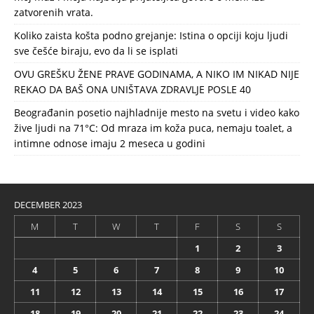
zatvorenih vrata.
Koliko zaista košta podno grejanje: Istina o opciji koju ljudi
sve češće biraju, evo da li se isplati
OVU GREŠKU ŽENE PRAVE GODINAMA, A NIKO IM NIKAD NIJE
REKAO DA BAŠ ONA UNIŠTAVA ZDRAVLJE POSLE 40
Beograđanin posetio najhladnije mesto na svetu i video kako
žive ljudi na 71°C: Od mraza im koža puca, nemaju toalet, a
intimne odnose imaju 2 meseca u godini
DECEMBER 2023
M
T
W
T
F
S
S
1
2
3
4
5
6
7
8
9
10
11
12
13
14
15
16
17
18
19
20
21
22
23
24