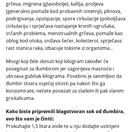
grčeva, migrena (glavobolje), kašlja, proljeva
(generalno pomaže kod probavnih smetnji), plinova,
podrigivanja, opstipacije, spore cirkulacije (poboljšava
cirkulaciju i sprječava nastajanje krvnih ugrušaka,
srčanih problema, menstrualnih grčeva, pomaže kao
oblog kod otoka, snižava šećer, kolesterol, sprječava
rast stanica raka, izbacuje toksine iz organizma…
Mnogi koji žele skinuti koji kilogram također će
posegnuti za đumbirom jer sagorijeva masnoće i
ubrzava gubitak kilograma. Posebno je zanimljivo da
đumbir stvara osjećaj sitosti pa nakon što ga
konzumirate, nećete posezati za slatkim ili pak slanim
grickalicama.
Kako biste pripremili blagotvoran sok od đumbira,
evo što vam je činiti:
Prokuhajte 1,5 litara vode te u nju dodajte usitnjeni