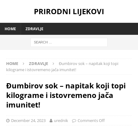
PRIRODNI LIJEKOVI
HOME
ZDRAVLJE
HOME
ZDRAVLJE
Đumbirov sok – napitak koji topi
kilograme i istovremeno jača imunitet!
Đumbirov sok – napitak koji topi
kilograme i istovremeno jača
imunitet!
December 24, 2023
urednik
Comments Off