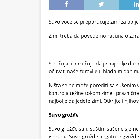
Suvo voće se preporučuje zimi za bolje 
Zimi treba da povedemo računa o zdrav
Stručnjaci poručuju da je najbolje da
očuvati naše zdravlje u hladnim danim
Ništa se ne može porediti sa sušenim v
kontrola težine tokom zime i praznične
najbolje da jedete zimi. Otkrijte i njiho
Suvo grožđe
Suvo grožđe su u suštini sušene sjeme
ishranu. Suvo grožđe bogato je gvožđe