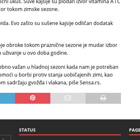
oćni ukus. Suve kajsije su plodan izvor vitamina A i C
aktor tokom zimske sezone.
 vida. Evo zašto su sušene kajsije odličan dodatak
svoje obroke tokom praznične sezone je mudar izbor
no uživanje u ovo doba godine.
osebno važan u hladnoj sezoni kada nam je potreban
omoći u borbi protiv stanja uobičajenih zimi, kao
vom sadržaju gvožđa i vlakana, piše Sensa.rs.
STATUS
PAG
S