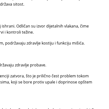
država sitost.
 ishrani. Odličan su izvor dijetalnih vlakana, čime
i i kontroli težine.
 podržavaju zdravlje kostiju i funkciju mišića.
ržavaju zdravlje probave.
venciji zatvora, što je prilično čest problem tokom
sima, koji se bore protiv upale i doprinose opštem