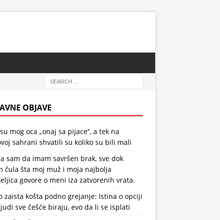
AVNE OBJAVE
 su mog oca „onaj sa pijace“, a tek na
voj sahrani shvatili su koliko su bili mali
la sam da imam savršen brak, sve dok
 čula šta moj muž i moja najbolja
teljica govore o meni iza zatvorenih vrata.
o zaista košta podno grejanje: Istina o opciji
ljudi sve češće biraju, evo da li se isplati