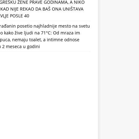
GREŠKU ŽENE PRAVE GODINAMA, A NIKO
IKAD NIJE REKAO DA BAŠ ONA UNIŠTAVA
VLJE POSLE 40
rađanin posetio najhladnije mesto na svetu
eo kako žive ljudi na 71°C: Od mraza im
puca, nemaju toalet, a intimne odnose
u 2 meseca u godini