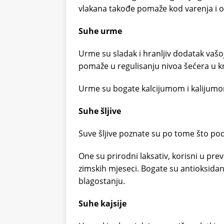
vlakana takođe pomaže kod varenja i o
Suhe urme
Urme su sladak i hranljiv dodatak vašoj
pomaže u regulisanju nivoa šećera u krv
Urme su bogate kalcijumom i kalijumom,
Suhe šljive
Suve šljive poznate su po tome što pod
One su prirodni laksativ, korisni u pre
zimskih mjeseci. Bogate su antioksidan
blagostanju.
Suhe kajsije