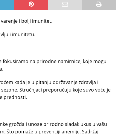
varenje i bolji imunitet.
lju i imunitetu.
 se fokusiramo na prirodne namirnice, koje mogu
a.
oćem kada je u pitanju održavanje zdravlja i
 sezone. Stručnjaci preporučuju koje suvo voće je
ve prednosti.
nke grožđa i unose prirodno sladak ukus u vašu
m, što pomaže u prevenciji anemije. Sadržaj