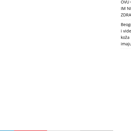
OVU 
puca, nemaju toalet, a intimne odnose imaju 2 meseca u godini
IM N
ZDRA
Beog
i vid
koža 
imaj