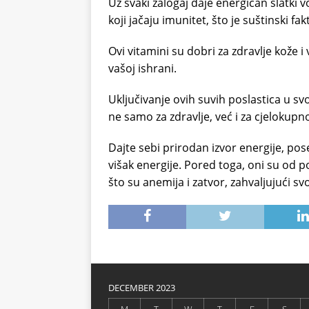
Uz svaki zalogaj daje energičan slatki v
koji jačaju imunitet, što je suštinski f
Ovi vitamini su dobri za zdravlje kože i
vašoj ishrani.
Uključivanje ovih suvih poslastica u 
ne samo za zdravlje, već i za cjelokup
Dajte sebi prirodan izvor energije, p
višak energije. Pored toga, oni su od p
što su anemija i zatvor, zahvaljujući s
DECEMBER 2023
M
T
W
T
F
S