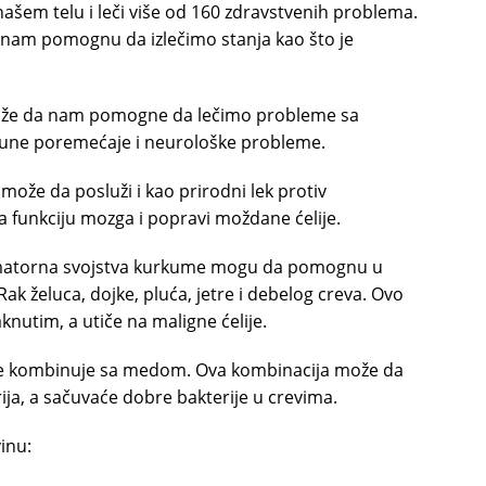
našem telu i leči više od 160 zdravstvenih problema.
 nam pomognu da izlečimo stanja kao što je
ože da nam pomogne da lečimo probleme sa
mune poremećaje i neurološke probleme.
može da posluži i kao prirodni lek protiv
a funkciju mozga i popravi moždane ćelije.
lamatorna svojstva kurkume mogu da pomognu u
Rak želuca, dojke, pluća, jetre i debelog creva. Ovo
aknutim, a utiče na maligne ćelije.
se kombinuje sa medom. Ova kombinacija može da
ja, a sačuvaće dobre bakterije u crevima.
inu: