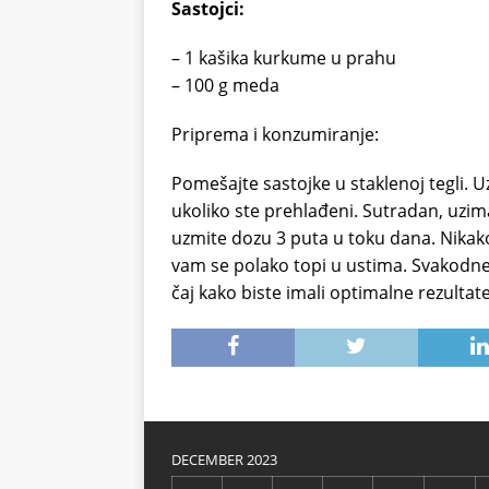
Sastojci:
– 1 kašika kurkume u prahu
– 100 g meda
Priprema i konzumiranje:
Pomešajte sastojke u staklenoj tegli. 
ukoliko ste prehlađeni. Sutradan, uzim
uzmite dozu 3 puta u toku dana. Nika
vam se polako topi u ustima. Svakodne
čaj kako biste imali optimalne rezultate
DECEMBER 2023