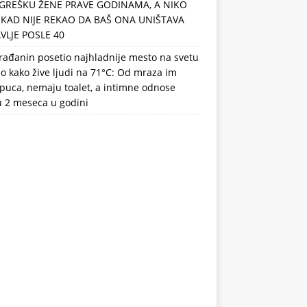
GREŠKU ŽENE PRAVE GODINAMA, A NIKO
IKAD NIJE REKAO DA BAŠ ONA UNIŠTAVA
VLJE POSLE 40
rađanin posetio najhladnije mesto na svetu
eo kako žive ljudi na 71°C: Od mraza im
puca, nemaju toalet, a intimne odnose
u 2 meseca u godini