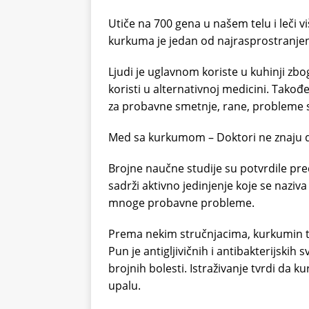
Utiče na 700 gena u našem telu i leči 
kurkuma je jedan od najrasprostranjeni
Ljudi je uglavnom koriste u kuhinji zb
koristi u alternativnoj medicini. Takođe
za probavne smetnje, rane, probleme 
Med sa kurkumom – Doktori ne znaju 
Brojne naučne studije su potvrdile pre
sadrži aktivno jedinjenje koje se naziva
mnoge probavne probleme.
Prema nekim stručnjacima, kurkumin 
Pun je antigljivičnih i antibakterijsk
brojnih bolesti. Istraživanje tvrdi da
upalu.