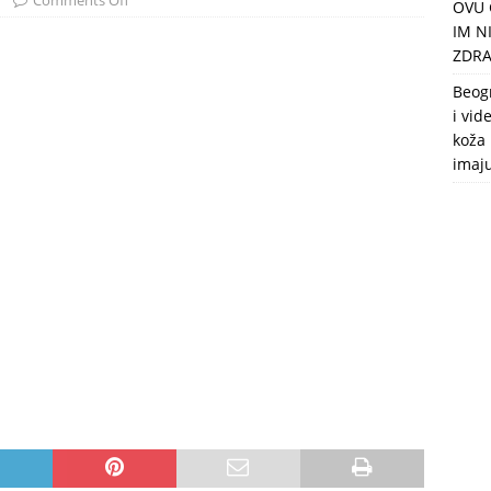
Comments Off
OVU 
puca, nemaju toalet, a intimne odnose imaju 2 meseca u godini
IM N
ZDRA
Beog
i vid
koža 
imaj