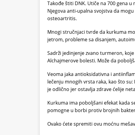
Takođe štiti DNK. Utiče na 700 gena u 
Njegova anti-upalna svojstva da mogu
osteoartritis.
Mnogi stručnjaci tvrde da kurkuma m
jetrom, probleme sa disanjem, autoi
Sadrži jedinjenje zvano turmeron, koje 
Alchajmerove bolesti. Može da poboljš
Veoma jaka antioksidativna i antiinf
lečenju mnogih vrsta raka, kao što su: 
je odlično jer ostavlja zdrave ćelije net
Kurkuma ima poboljšani efekat kada 
pomogne u borbi protiv brojnih bakteri
Ovako ćete spremiti ovu moćnu mešav