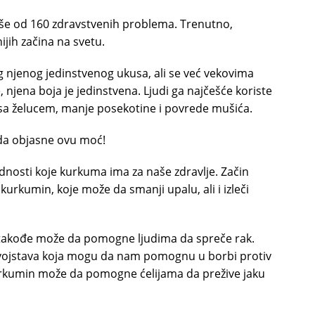
više od 160 zdravstvenih problema. Trenutno,
jih začina na svetu.
og njenog jedinstvenog ukusa, ali se već vekovima
, njena boja je jedinstvena. Ljudi ga najčešće koriste
sa želucem, manje posekotine i povrede mušića.
da objasne ovu moć!
dnosti koje kurkuma ima za naše zdravlje. Začin
 kurkumin, koje može da smanji upalu, ali i izleči
takođe može da pomogne ljudima da spreče rak.
ih svojstava koja mogu da nam pomognu u borbi protiv
 kurkumin može da pomogne ćelijama da prežive jaku