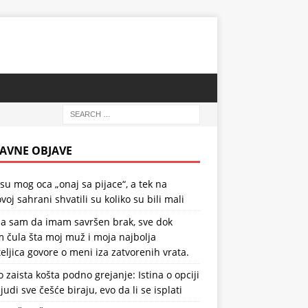
AVNE OBJAVE
 su mog oca „onaj sa pijace“, a tek na
voj sahrani shvatili su koliko su bili mali
la sam da imam savršen brak, sve dok
 čula šta moj muž i moja najbolja
teljica govore o meni iza zatvorenih vrata.
o zaista košta podno grejanje: Istina o opciji
ljudi sve češće biraju, evo da li se isplati