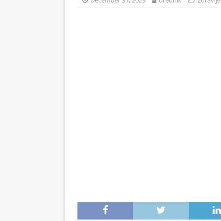
December 31, 2023
urednik
Zdravlje
na 71°C: Od mraza im koža 
ZDRAVLJE