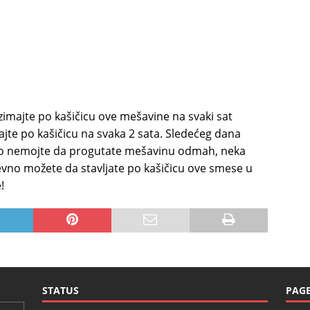
Uzimajte po kašičicu ove mešavine na svaki sat
ajte po kašičicu na svaka 2 sata. Sledećeg dana
ko nemojte da progutate mešavinu odmah, neka
vno možete da stavljate po kašičicu ove smese u
!
STATUS
PAG