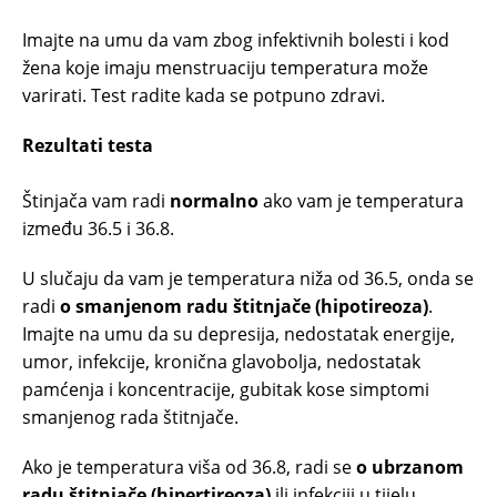
Imajte na umu da vam zbog infektivnih bolesti i kod
žena koje imaju menstruaciju temperatura može
varirati. Test radite kada se potpuno zdravi.
Rezultati testa
Štinjača vam radi
normalno
ako vam je temperatura
između 36.5 i 36.8.
U slučaju da vam je temperatura niža od 36.5, onda se
radi
o smanjenom radu štitnjače (hipotireoza)
.
Imajte na umu da su depresija, nedostatak energije,
umor, infekcije, kronična glavobolja, nedostatak
pamćenja i koncentracije, gubitak kose simptomi
smanjenog rada štitnjače.
Ako je temperatura viša od 36.8, radi se
o ubrzanom
radu štitnjače (hipertireoza)
ili infekciji u tijelu.