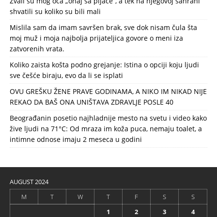
Zvali su mog oca „onaj sa pijace“, a tek na njegovoj sahrani
shvatili su koliko su bili mali
Mislila sam da imam savršen brak, sve dok nisam čula šta
moj muž i moja najbolja prijateljica govore o meni iza
zatvorenih vrata.
Koliko zaista košta podno grejanje: Istina o opciji koju ljudi
sve češće biraju, evo da li se isplati
OVU GREŠKU ŽENE PRAVE GODINAMA, A NIKO IM NIKAD NIJE
REKAO DA BAŠ ONA UNIŠTAVA ZDRAVLJE POSLE 40
Beograđanin posetio najhladnije mesto na svetu i video kako
žive ljudi na 71°C: Od mraza im koža puca, nemaju toalet, a
intimne odnose imaju 2 meseca u godini
AUGUST 2024
M
T
W
T
F
S
S
1
2
3
4