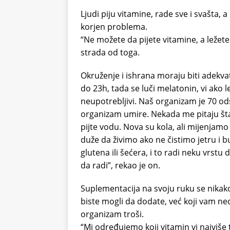
Ljudi piju vitamine, rade sve i svašta, 
korjen problema.
“Ne možete da pijete vitamine, a ležete
strada od toga.
Okruženje i ishrana moraju biti adekv
do 23h, tada se luči melatonin, vi ako 
neupotrebljivi. Naš organizam je 70 o
organizam umire. Nekada me pitaju šta
pijte vodu. Nova su kola, ali mijenjamo
duže da živimo ako ne čistimo jetru i b
glutena ili šećera, i to radi neku vrs
da radi”, rekao je on.
Suplementacija na svoju ruku se nikako
biste mogli da dodate, već koji vam ned
organizam troši.
“Mi određujemo koji vitamin vi najviše 