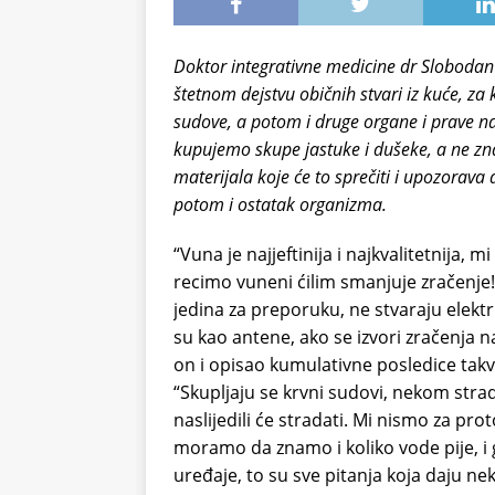
Doktor integrativne medicine dr Slobodan D
štetnom dejstvu običnih stvari iz kuće, z
sudove, a potom i druge organe i prave na
kupujemo skupe jastuke i dušeke, a ne z
materijala koje će to sprečiti i upozorav
potom i ostatak organizma.
“Vuna je najjeftinija i najkvalitetnija, 
recimo vuneni ćilim smanjuje zračenje!
jedina za preporuku, ne stvaraju elektri
su kao antene, ako se izvori zračenja na
on i opisao kumulativne posledice takv
“Skupljaju se krvni sudovi, nekom stra
naslijedili će stradati. Mi nismo za pro
moramo da znamo i koliko vode pije, i g
uređaje, to su sve pitanja koja daju n