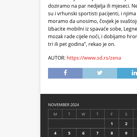
doziramo na par nedjelja ili mjeseci. N
su i vrhunski sportisti pacijenti, i nji
moramo da unosimo, čovjek je svaštojed
Izbacite mobilni iz spavaće sobe, Legn
mozak rade cijele noći, i dobijamo hro
tri ili pet godina”, rekao je on.
AUTOR:
https://www.sd.rs/zena
NOVEMBER 2024
M
T
W
T
F
S
1
2
4
5
6
7
8
9