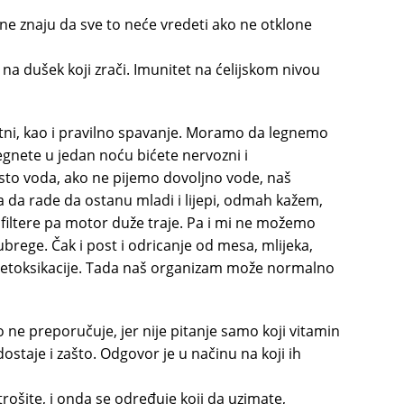
a ne znaju da sve to neće vredeti ako ne otklone
 na dušek koji zrači. Imunitet na ćelijskom nivou
atni, kao i pravilno spavanje. Moramo da legnemo
legnete u jedan noću bićete nervozni i
dsto voda, ako ne pijemo dovoljno vode, naš
 da rade da ostanu mladi i lijepi, odmah kažem,
 filtere pa motor duže traje. Pa i mi ne možemo
ubrege. Čak i post i odricanje od mesa, mlijeka,
tu detoksikacije. Tada naš organizam može normalno
 ne preporučuje, jer nije pitanje samo koji vitamin
ostaje i zašto. Odgovor je u načinu na koji ih
trošite, i onda se određuje koji da uzimate,