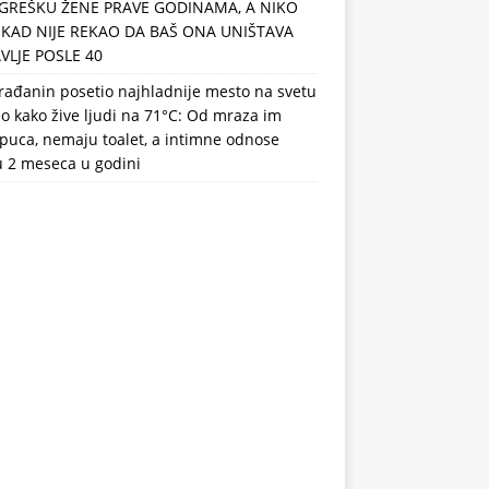
GREŠKU ŽENE PRAVE GODINAMA, A NIKO
IKAD NIJE REKAO DA BAŠ ONA UNIŠTAVA
VLJE POSLE 40
rađanin posetio najhladnije mesto na svetu
eo kako žive ljudi na 71°C: Od mraza im
puca, nemaju toalet, a intimne odnose
u 2 meseca u godini