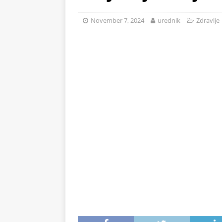
na 71°C: Od mraza im koža 
November 7, 2024
urednik
Zdravlje
ZDRAVLJE