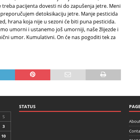
e treba pacijenta dovesti ni do zapušenja jetre. Meni
ma preporučujem detoksikaciju jetre. Manje pesticida
, hrana koja nije u sezoni će biti puna pesticida.
emo umorni i ustanemo još umorniji, naše žlijezde i
nični umor. Kumulativni. On će nas pogoditi tek za
STATUS
PAG
S
About
3
Conta
10