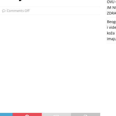
OVU 
puca, nemaju toalet, a intimne odnose imaju 2 meseca u godini
IM N
Comments Off
ZDRA
Beog
i vid
koža 
imaj