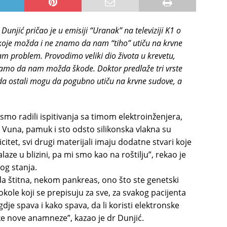
unjić pričao je u emisiji “Uranak” na televiziji K1 o
a koje možda i ne znamo da nam “tiho” utiču na krvne
m problem. Provodimo veliki dio života u krevetu,
namo da nam možda škode. Doktor predlaže tri vrste
a da ostali mogu da pogubno utiču na krvne sudove, a
mi smo radili ispitivanja sa timom elektroinženjera,
 Vuna, pamuk i sto odsto silikonska vlakna su
citet, svi drugi materijali imaju dodatne stvari koje
laze u blizini, pa mi smo kao na roštilju”, rekao je
og stanja.
da štitna, nekom pankreas, ono što ste genetski
tokole koji se prepisuju za sve, za svakog pacijenta
dje spava i kako spava, da li koristi elektronske
eke nove anamneze”, kazao je dr Dunjić.