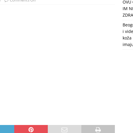
e
Comments Off
OVU 
puca, nemaju toalet, a intimne odnose imaju 2 meseca u godini
IM N
ZDRA
Beog
i vid
koža 
imaj