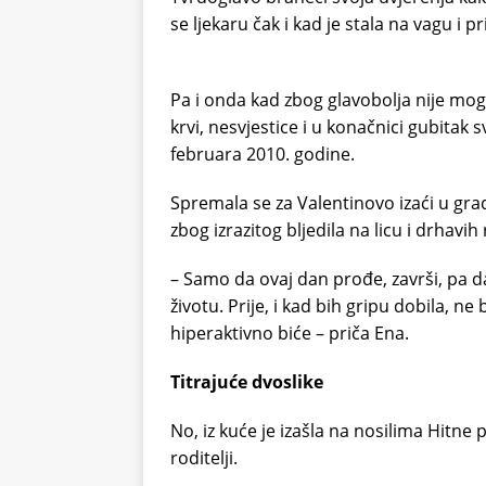
se ljekaru čak i kad je stala na vagu i p
Pa i onda kad zbog glavobolja nije mogl
krvi, nesvjestice i u konačnici gubitak s
februara 2010. godine.
Spremala se za Valentinovo izaći u gr
zbog izrazitog bljedila na licu i drhavih
– Samo da ovaj dan prođe, završi, pa d
životu. Prije, i kad bih gripu dobila, n
hiperaktivno biće – priča Ena.
Titrajuće dvoslike
No, iz kuće je izašla na nosilima Hitne
roditelji.