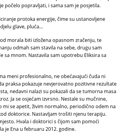
 počelo popravljati, i sama sam je posjetila.
ciranje protoka energije, čime su ustanovljene
edjelu glave, pluća…
iod morala biti izložena opasnom zračenju, te
 manju odmah sam stavila na sebe, drugu sam
de sa mnom. Nastavila sam upotrebu Eliksira sa
ma meni profesionalno, ne obećavajući čuda ni
je da praksa pokazuje nevjerovatno pozitivne rezultate
aista, nedavni nalazi su pokazali da se tumorna masa
skroz. Ja se osjećam izvrsno. Nestale su mučnine,
tio mi se apetit, živim normalno, periodično odem na
kod doktorice. Nastavljam trošiti njenu terapiju.
jesto. Hvala i doktorici s čijom sam pomoći
čala je Ena u februaru 2012. godine.