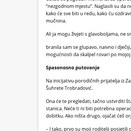
“nezgodnom mjestu”. Naglasili su da ne 
kako će sve biti u redu, kako ću ozdravi
mučnina.
Ali ja mogu živjeti s glavoboljama, ne 
branila sam se glupavo, naivno i dječij
mogućnosti da skalpel rovari po mojoj 
Spasonosno putovanje
Na inicijativu porodičnih prijatelja iz 
Šuhrete Trobradović.
Ona će te pregledati, tačno ustvrditi šta 
stanica. Neće ti ni biti potrebna opera
dobitku. Ako ništa drugo, ojačat ćeš o
– I tako, prvo su moji roditelji posjetili