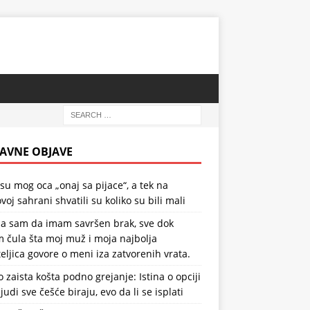
AVNE OBJAVE
 su mog oca „onaj sa pijace“, a tek na
voj sahrani shvatili su koliko su bili mali
la sam da imam savršen brak, sve dok
 čula šta moj muž i moja najbolja
teljica govore o meni iza zatvorenih vrata.
o zaista košta podno grejanje: Istina o opciji
ljudi sve češće biraju, evo da li se isplati