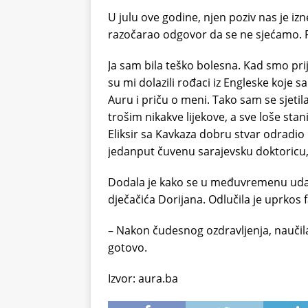
U julu ove godine, njen poziv nas je izn
razočarao odgovor da se ne sjećamo. Pri
Ja sam bila teško bolesna. Kad smo prije
su mi dolazili rođaci iz Engleske koje 
Auru i priču o meni. Tako sam se sjetil
trošim nikakve lijekove, a sve loše sta
Eliksir sa Kavkaza dobru stvar odradio
jedanput čuvenu sarajevsku doktoricu
Dodala je kako se u međuvremenu udala,
dječačića Dorijana. Odlučila je uprkos 
– Nakon čudesnog ozdravljenja, naučila
gotovo.
Izvor: aura.ba