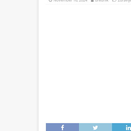
November 16, 2024
urednik
Zdravlj
na 71°C: Od mraza im koža 
ZDRAVLJE