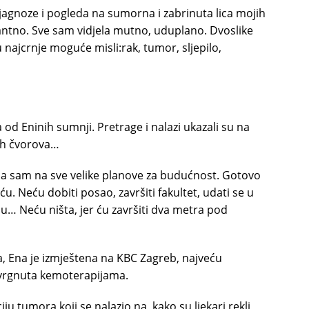
dijagnoze i pogleda na sumorna i zabrinuta lica mojih
mantno. Sve sam vidjela mutno, uduplano. Dvoslike
su najcrnje moguće misli:rak, tumor, sljepilo,
ja od Eninih sumnji. Pretrage i nalazi ukazali su na
nih čvorova…
ila sam na sve velike planove za budućnost. Gotovo
eću. Neću dobiti posao, završiti fakultet, udati se u
jecu… Neću ništa, jer ću završiti dva metra pod
lja, Ena je izmještena na KBC Zagreb, najveću
dvrgnuta kemoterapijama.
tumora koji se nalazio na, kako su ljekari rekli,