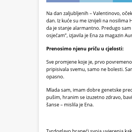
Na dan zaljubljenih – Valentinovo, oč
dan. Iz kuće su me iznijeli na nosilima 
da je stanje alarmantno. Predugo sam i
osjećam”, izjavila je Ena za magazin Au
Prenosimo njenu priču u cjelosti:
Sve promjene koje je, prvo povremeno,
pripisivala svemu, samo ne bolesti. Samu
opasno.
Mlada sam, imam dobre genetske predispo
pušim, hranim se izuzetno zdravo, ba
šanse – mislila je Ena.
Tvrdoglavo braneći svoja uvjerenja kako