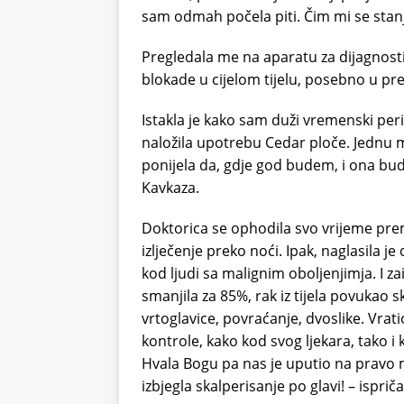
sam odmah počela piti. Čim mi se stanje
Pregledala me na aparatu za dijagnosti
blokade u cijelom tijelu, posebno u pr
Istakla je kako sam duži vremenski per
naložila upotrebu Cedar ploče. Jednu
ponijela da, gdje god budem, i ona bu
Kavkaza.
Doktorica se ophodila svo vrijeme pre
izlječenje preko noći. Ipak, naglasila 
kod ljudi sa malignim oboljenjimja. I z
smanjila za 85%, rak iz tijela povukao 
vrtoglavice, povraćanje, dvoslike. Vra
kontrole, kako kod svog ljekara, tako i 
Hvala Bogu pa nas je uputio na pravo m
izbjegla skalperisanje po glavi! – ispri