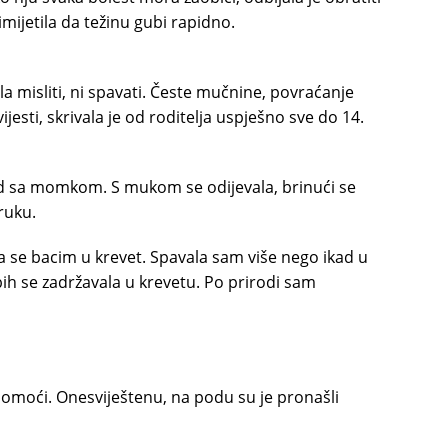
rimijetila da težinu gubi rapidno.
a misliti, ni spavati. Česte mučnine, povraćanje
vijesti, skrivala je od roditelja uspješno sve do 14.
ad sa momkom. S mukom se odijevala, brinući se
 ruku.
a se bacim u krevet. Spavala sam više nego ikad u
e bih se zadržavala u krevetu. Po prirodi sam
 pomoći. Onesviještenu, na podu su je pronašli