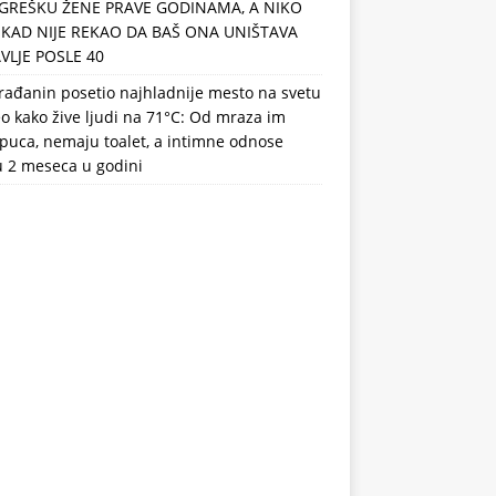
GREŠKU ŽENE PRAVE GODINAMA, A NIKO
IKAD NIJE REKAO DA BAŠ ONA UNIŠTAVA
VLJE POSLE 40
rađanin posetio najhladnije mesto na svetu
eo kako žive ljudi na 71°C: Od mraza im
puca, nemaju toalet, a intimne odnose
u 2 meseca u godini