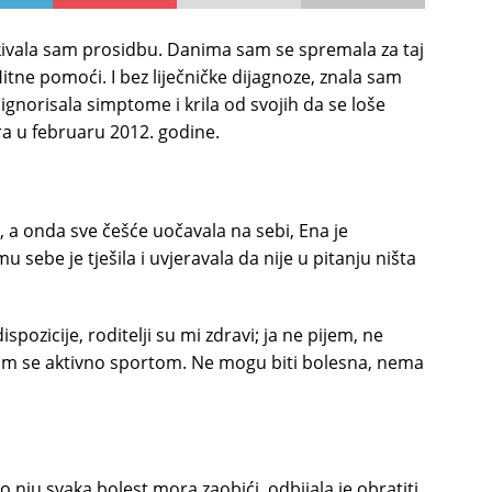
ekivala sam prosidbu. Danima sam se spremala za taj
Hitne pomoći. I bez liječničke dijagnoze, znala sam
gnorisala simptome i krila od svojih da se loše
ra u februaru 2012. godine.
 a onda sve češće uočavala na sebi, Ena je
 sebe je tješila i uvjeravala da nije u pitanju ništa
zicije, roditelji su mi zdravi; ja ne pijem, ne
vim se aktivno sportom. Ne mogu biti bolesna, nema
 nju svaka bolest mora zaobići, odbijala je obratiti