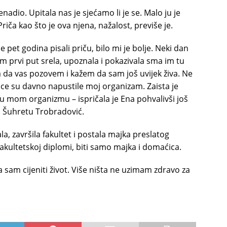
enadio. Upitala nas je sjećamo li je se. Malo ju je
ča kao što je ova njena, nažalost, previše je.
 pet godina pisali priču, bilo mi je bolje. Neki dan
sam prvi put srela, upoznala i pokazivala sma im tu
a da vas pozovem i kažem da sam još uvijek živa. Ne
nice su davno napustile moj organizam. Zaista je
 u mom organizmu – ispričala je Ena pohvalivši još
, Šuhretu Trobradović.
 završila fakultet i postala majka preslatog
fakultetskoj diplomi, biti samo majka i domaćica.
 sam cijeniti život. Više ništa ne uzimam zdravo za