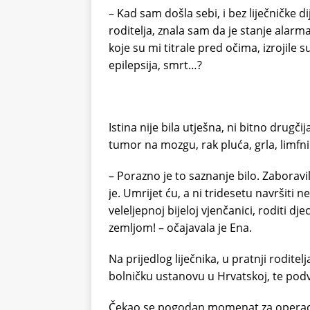
– Kad sam došla sebi, i bez liječničke 
roditelja, znala sam da je stanje alar
koje su mi titrale pred očima, izrojile 
epilepsija, smrt…?
Istina nije bila utješna, ni bitno drugči
tumor na mozgu, rak pluća, grla, limf
– Porazno je to saznanje bilo. Zaborav
je. Umrijet ću, a ni tridesetu navršiti n
veleljepnoj bijeloj vjenčanici, roditi d
zemljom! – očajavala je Ena.
Na prijedlog liječnika, u pratnji rodite
bolničku ustanovu u Hrvatskoj, te po
Čekao se pogodan momenat za operaciju 