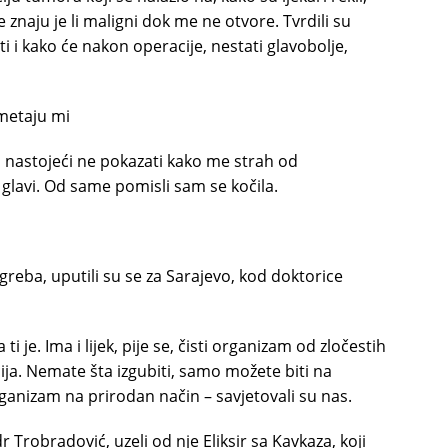
znaju je li maligni dok me ne otvore. Tvrdili su
ti i kako će nakon operacije, nestati glavobolje,
smetaju mi
i, nastojeći ne pokazati kako me strah od
glavi. Od same pomisli sam se kočila.
Zagreba, uputili su se za Sarajevo, kod doktorice
ti je. Ima i lijek, pije se, čisti organizam od zločestih
cija. Nemate šta izgubiti, samo možete biti na
rganizam na prirodan način – savjetovali su nas.
 dr Trobradović, uzeli od nje Eliksir sa Kavkaza, koji