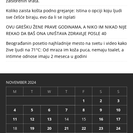
zatvorenih vrata.
Koliko zaista košta podno grejanje: Istina o opciji koju ljudi
sve češće biraju, evo da li se isplati
OVU GREŠKU ŽENE PRAVE GODINAMA, A NIKO IM NIKAD NIJE
REKAO DA BAŠ ONA UNIŠTAVA ZDRAVLJE POSLE 40
Beograđanin posetio najhladnije mesto na svetu i video kako
žive ljudi na 71°C: Od mraza im koža puca, nemaju toalet, a
intimne odnose imaju 2 meseca u godini
NOVEMBER 2024
M
T
W
T
F
S
S
1
2
3
4
5
6
7
8
9
10
11
12
13
14
15
16
17
18
19
20
21
22
23
24