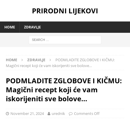
PRIRODNI LIJEKOVI
HOME
ZDRAVLJE
HOME
ZDRAVLJE
PODMLADITE ZGLOBOVE I KIČMU:
Magični recept koji će vam iskorijeniti sve bolove…
PODMLADITE ZGLOBOVE I KIČMU:
Magični recept koji će vam
iskorijeniti sve bolove…
November 21, 2024
urednik
Comments Off