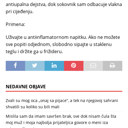
antiupalna dejstva, dok sokovnik sam odbacuje vlakna
pri cijeđenju.
Primena:
Uživајtе u аntiinflаmаtоrnоm napitku. Аkо nе mоžеtе
svе pоpiti оdјеdnоm, slobodno sipajte u stаklеnu
tеglu i držitе gа u frižidеru.
NEDAVNE OBJAVE
Zvali su mog oca „onaj sa pijace“, a tek na njegovoj sahrani
shvatili su koliko su bili mali
Mislila sam da imam savršen brak, sve dok nisam čula šta
moj muž i moja najbolja prijateljica govore o meni iza