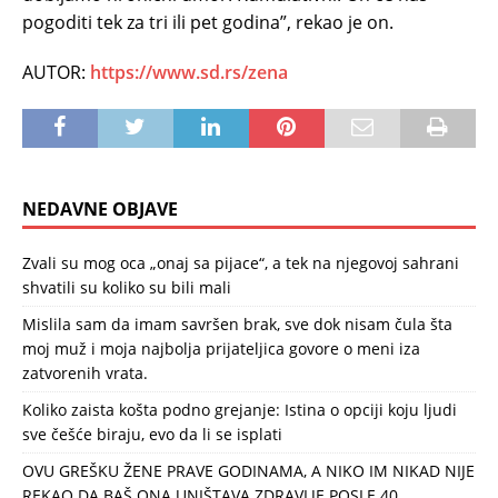
pogoditi tek za tri ili pet godina”, rekao je on.
AUTOR:
https://www.sd.rs/zena
NEDAVNE OBJAVE
Zvali su mog oca „onaj sa pijace“, a tek na njegovoj sahrani
shvatili su koliko su bili mali
Mislila sam da imam savršen brak, sve dok nisam čula šta
moj muž i moja najbolja prijateljica govore o meni iza
zatvorenih vrata.
Koliko zaista košta podno grejanje: Istina o opciji koju ljudi
sve češće biraju, evo da li se isplati
OVU GREŠKU ŽENE PRAVE GODINAMA, A NIKO IM NIKAD NIJE
REKAO DA BAŠ ONA UNIŠTAVA ZDRAVLJE POSLE 40