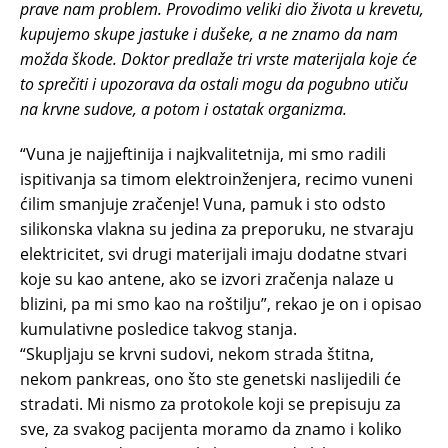
prave nam problem. Provodimo veliki dio života u krevetu,
kupujemo skupe jastuke i dušeke, a ne znamo da nam
možda škode. Doktor predlaže tri vrste materijala koje će
to sprečiti i upozorava da ostali mogu da pogubno utiču
na krvne sudove, a potom i ostatak organizma.
“Vuna je najjeftinija i najkvalitetnija, mi smo radili
ispitivanja sa timom elektroinženjera, recimo vuneni
ćilim smanjuje zračenje! Vuna, pamuk i sto odsto
silikonska vlakna su jedina za preporuku, ne stvaraju
elektricitet, svi drugi materijali imaju dodatne stvari
koje su kao antene, ako se izvori zračenja nalaze u
blizini, pa mi smo kao na roštilju”, rekao je on i opisao
kumulativne posledice takvog stanja.
“Skupljaju se krvni sudovi, nekom strada štitna,
nekom pankreas, ono što ste genetski naslijedili će
stradati. Mi nismo za protokole koji se prepisuju za
sve, za svakog pacijenta moramo da znamo i koliko