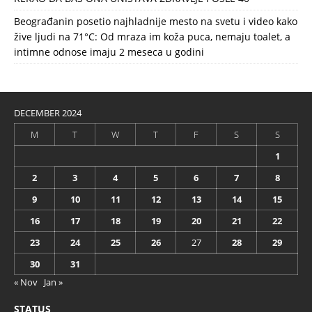
Beograđanin posetio najhladnije mesto na svetu i video kako
žive ljudi na 71°C: Od mraza im koža puca, nemaju toalet, a
intimne odnose imaju 2 meseca u godini
DECEMBER 2024
M
T
W
T
F
S
S
1
2
3
4
5
6
7
8
9
10
11
12
13
14
15
16
17
18
19
20
21
22
23
24
25
26
27
28
29
30
31
« Nov
Jan »
STATUS