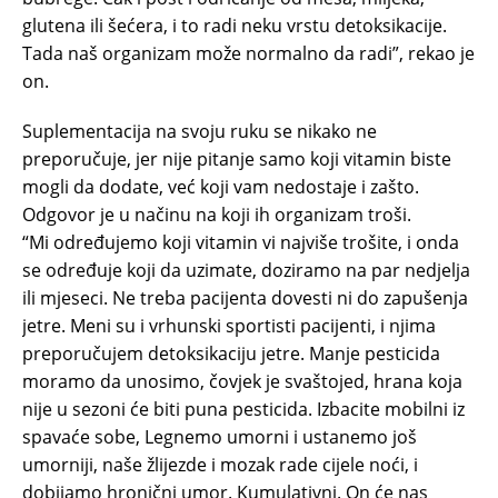
glutena ili šećera, i to radi neku vrstu detoksikacije.
Tada naš organizam može normalno da radi”, rekao je
on.
Suplementacija na svoju ruku se nikako ne
preporučuje, jer nije pitanje samo koji vitamin biste
mogli da dodate, već koji vam nedostaje i zašto.
Odgovor je u načinu na koji ih organizam troši.
“Mi određujemo koji vitamin vi najviše trošite, i onda
se određuje koji da uzimate, doziramo na par nedjelja
ili mjeseci. Ne treba pacijenta dovesti ni do zapušenja
jetre. Meni su i vrhunski sportisti pacijenti, i njima
preporučujem detoksikaciju jetre. Manje pesticida
moramo da unosimo, čovjek je svaštojed, hrana koja
nije u sezoni će biti puna pesticida. Izbacite mobilni iz
spavaće sobe, Legnemo umorni i ustanemo još
umorniji, naše žlijezde i mozak rade cijele noći, i
dobijamo hronični umor. Kumulativni. On će nas