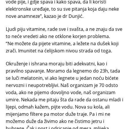
vode pije, i gdje spava i kako spava, da li koristi
elektronske uređaje, to su sve pitanja koja daju neke
nove anamneze”, kazao je dr Dunjić.
Ljudi piju vitamine, rade sve i svašta, a ne znaju da sve
to neće vredeti ako ne otklone korjen problema.
“Ne možete da pijete vitamine, a ležete na dušek koji
zrači. Imunitet na ćelijskom nivou strada od toga.
Okruženje i ishrana moraju biti adekvatni, kao i
pravilno spavanje. Moramo da legnemo do 23h, tada
se luči melatonin, vi ako legnete u jedan noću bićete
nervozni i neupotrebljivi. Naš organizam je 70 odsto
voda, ako ne pijemo dovoljno vode, naš organizam
umire. Nekada me pitaju šta da rade da ostanu mladi i
lijepi, odmah kažem, pijte vodu. Nova su kola, ali
mijenjamo filtere pa motor duže traje. Pa i mi ne
možemo duže da živimo ako ne čistimo jetru i
bubrege. Čak i post i odricanje od mesa, mlijeka,