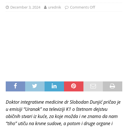
December 3, 2024
urednik
Comments Off
Doktor integrativne medicine dr Slobodan Dunjić pričao je
u emisiji “Uranak” na televiziji K1 o štetnom dejstvu
običnih stvari iz kuće, za koje možda i ne znamo da nam
“tiho” utiču na krvne sudove, a potom i druge organe i