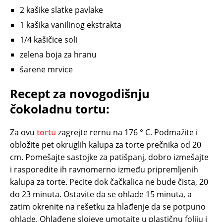
2 kašike slatke pavlake
1 kašika vanilinog ekstrakta
1/4 kašičice soli
zelena boja za hranu
šarene mrvice
Recept za novogodišnju
čokoladnu tortu:
Za ovu
tortu
zagrejte rernu na 176 ° C. Podmažite i
obložite pet okruglih kalupa za torte prečnika od 20
cm. Pomešajte sastojke za patišpanj, dobro izmešajte
i rasporedite ih ravnomerno između pripremljenih
kalupa za torte. Pecite dok čačkalica ne bude čista, 20
do 23 minuta. Ostavite da se ohlade 15 minuta, a
zatim okrenite na rešetku za hlađenje da se potpuno
ohlade. Ohlađene slojeve umotajte u plastičnu foliju i