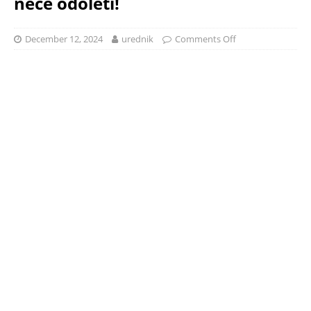
neće odoleti!
December 12, 2024
urednik
Comments Off