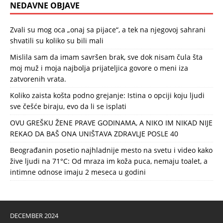
NEDAVNE OBJAVE
Zvali su mog oca „onaj sa pijace“, a tek na njegovoj sahrani
shvatili su koliko su bili mali
Mislila sam da imam savršen brak, sve dok nisam čula šta
moj muž i moja najbolja prijateljica govore o meni iza
zatvorenih vrata.
Koliko zaista košta podno grejanje: Istina o opciji koju ljudi
sve češće biraju, evo da li se isplati
OVU GREŠKU ŽENE PRAVE GODINAMA, A NIKO IM NIKAD NIJE
REKAO DA BAŠ ONA UNIŠTAVA ZDRAVLJE POSLE 40
Beograđanin posetio najhladnije mesto na svetu i video kako
žive ljudi na 71°C: Od mraza im koža puca, nemaju toalet, a
intimne odnose imaju 2 meseca u godini
DECEMBER 2024