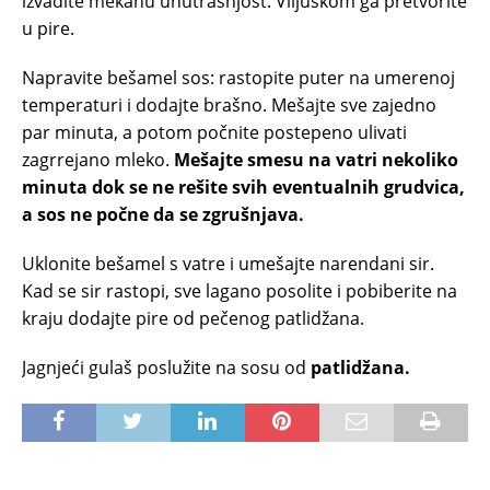
izvadite mekanu unutrašnjost. Viljuškom ga pretvorite
u pire.
Napravite bešamel sos: rastopite puter na umerenoj
temperaturi i dodajte brašno. Mešajte sve zajedno
par minuta, a potom počnite postepeno ulivati
zagrrejano mleko.
Mešajte smesu na vatri nekoliko
minuta dok se ne rešite svih eventualnih grudvica,
a sos ne počne da se zgrušnjava.
Uklonite bešamel s vatre i umešajte narendani sir.
Kad se sir rastopi, sve lagano posolite i pobiberite na
kraju dodajte pire od pečenog patlidžana.
Jagnjeći gulaš poslužite na sosu od
patlidžana.