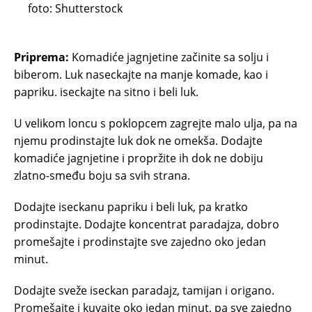
foto: Shutterstock
Priprema:
Komadiće jagnjetine začinite sa solju i
biberom. Luk naseckajte na manje komade, kao i
papriku. iseckajte na sitno i beli luk.
U velikom loncu s poklopcem zagrejte malo ulja, pa na
njemu prodinstajte luk dok ne omekša. Dodajte
komadiće jagnjetine i propržite ih dok ne dobiju
zlatno-smeđu boju sa svih strana.
Dodajte iseckanu papriku i beli luk, pa kratko
prodinstajte. Dodajte koncentrat paradajza, dobro
promešajte i prodinstajte sve zajedno oko jedan
minut.
Dodajte sveže iseckan paradajz, tamijan i origano.
Promešajte i kuvajte oko jedan minut, pa sve zajedno