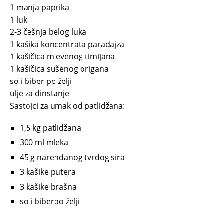
1 manja paprika
1 luk
2-3 češnja belog luka
1 kašika koncentrata paradajza
1 kašičica mlevenog timijana
1 kašičica sušenog origana
so i biber po želji
ulje za dinstanje
Sastojci za umak od patlidžana:
1,5 kg patlidžana
300 ml mleka
45 g narendanog tvrdog sira
3 kašike putera
3 kašike brašna
so i biberpo želji