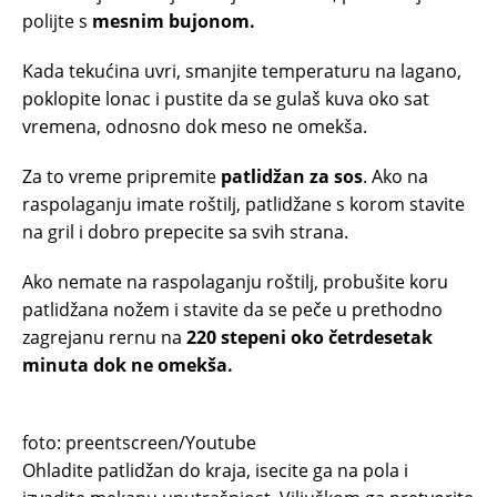
polijte s
mesnim bujonom.
Kada tekućina uvri, smanjite temperaturu na lagano,
poklopite lonac i pustite da se gulaš kuva oko sat
vremena, odnosno dok meso ne omekša.
Za to vreme pripremite
patlidžan za sos
. Ako na
raspolaganju imate roštilj, patlidžane s korom stavite
na gril i dobro prepecite sa svih strana.
Ako nemate na raspolaganju roštilj, probušite koru
patlidžana nožem i stavite da se peče u prethodno
zagrejanu rernu na
220 stepeni oko četrdesetak
minuta dok ne omekša.
foto: preentscreen/Youtube
Ohladite patlidžan do kraja, isecite ga na pola i