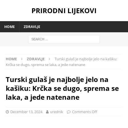
PRIRODNI LIJEKOVI
HOME
ZDRAVLJE
HOME
ZDRAVLJE
Turski gulaš je najbolje jelo na kašiku:
Krčka se dugo, sprema se laka, a jede natenane
Turski gulaš je najbolje jelo na
kašiku: Krčka se dugo, sprema se
laka, a jede natenane
December 13, 2024
urednik
Comments Off