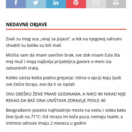
NEDAVNE OBJAVE
Zvali su mog oca „onaj sa pijace“, a tek na njegovoj sahrani
shvatili su koliko su bili mali
Mislila sam da imam savršen brak, sve dok nisam čula šta
moj muž i moja najbolja prijateljica govore o meni iza
zatvorenih vrata.
Koliko zaista košta podno grejanje: Istina o opciji koju ljudi
sve češće biraju, evo da li se isplati
OVU GREŠKU ŽENE PRAVE GODINAMA, A NIKO IM NIKAD NIJE
REKAO DA BAŠ ONA UNIŠTAVA ZDRAVLJE POSLE 40
Beograđanin posetio najhladnije mesto na svetu i video kako
žive ljudi na 71°C: Od mraza im koža puca, nemaju toalet, a
intimne odnose imaju 2 meseca u godini