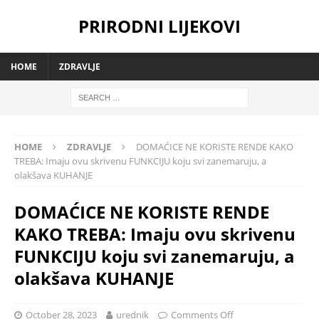
PRIRODNI LIJEKOVI
HOME
ZDRAVLJE
HOME
ZDRAVLJE
DOMAĆICE NE KORISTE RENDE KAKO
TREBA: Imaju ovu skrivenu FUNKCIJU koju svi zanemaruju, a
olakšava KUHANJE
DOMAĆICE NE KORISTE RENDE
KAKO TREBA: Imaju ovu skrivenu
FUNKCIJU koju svi zanemaruju, a
olakšava KUHANJE
October 28, 2023
urednik
Comments Off