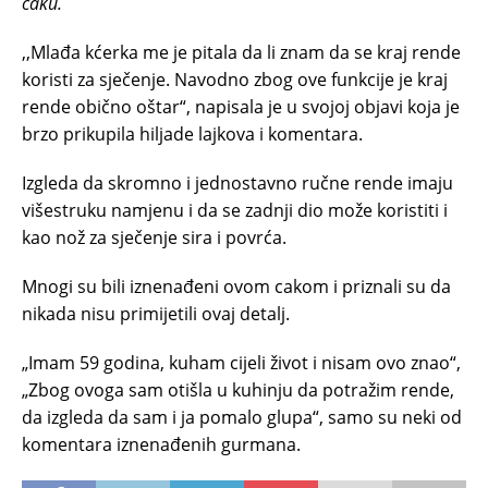
caku.
,,Mlađa kćerka me je pitala da li znam da se kraj rende
koristi za sječenje. Navodno zbog ove funkcije je kraj
rende obično oštar“, napisala je u svojoj objavi koja je
brzo prikupila hiljade lajkova i komentara.
Izgleda da skromno i jednostavno ručne rende imaju
višestruku namjenu i da se zadnji dio može koristiti i
kao nož za sječenje sira i povrća.
Mnogi su bili iznenađeni ovom cakom i priznali su da
nikada nisu primijetili ovaj detalj.
„Imam 59 godina, kuham cijeli život i nisam ovo znao“,
„Zbog ovoga sam otišla u kuhinju da potražim rende,
da izgleda da sam i ja pomalo glupa“, samo su neki od
komentara iznenađenih gurmana.